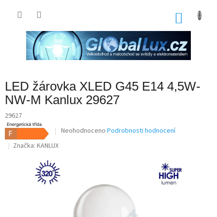
Přejít
na
NÁKU
obsah
KOŠÍK
LED žárovka XLED G45 E14 4,5W-
NW-M Kanlux 29627
29627
Průměrné
Neohodnoceno
Podrobnosti hodnocení
hodnocení
Značka:
KANLUX
produktu
je
0,0
z
5
hvězdiček.