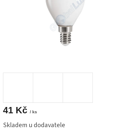
41 Kč
/ ks
Měrná
Skladem u dodavatele
cena: