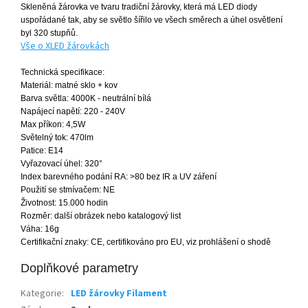
Skleněná žárovka ve tvaru tradiční žárovky, která má LED diody
uspořádané tak, aby se světlo šířilo ve všech směrech a úhel osvětlení
byl 320 stupňů.
Vše o XLED žárovkách
Technická specifikace:
Materiál: matné sklo + kov
Barva světla: 4000K - neutrální bílá
Napájecí napětí: 220 - 240V
Max příkon: 4,5W
Světelný tok: 470lm
Patice: E14
Vyřazovací úhel: 320°
Index barevného podání RA: >80 bez IR a UV záření
Použití se stmívačem: NE
Životnost: 15.000 hodin
Rozměr: další obrázek nebo katalogový list
Váha: 16g
Certifikační znaky: CE, certifikováno pro EU, viz prohlášení o shodě
Doplňkové parametry
Kategorie
:
LED žárovky Filament