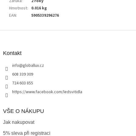
Záruka
:
2 roky
Hmotnost
:
0.016 kg
EAN
:
5905339296276
Z
á
p
a
Kontakt
t
info
@
globallux.cz
í
608 339 309
724 603 855
https://www.facebook.com/ledsvitidla
VŠE O NÁKUPU
Jak nakupovat
5% sleva při registraci