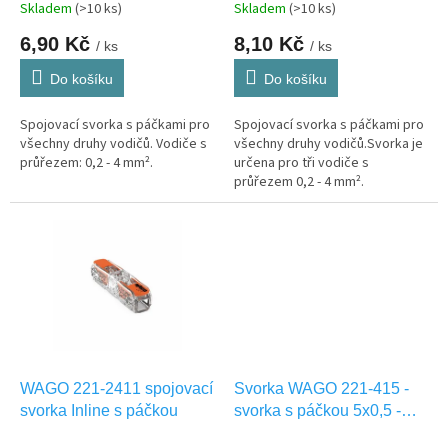
t
Skladem
(>10 ks)
Skladem
(>10 ks)
ů
6,90 Kč
8,10 Kč
/ ks
/ ks
Do košíku
Do košíku
Spojovací svorka s páčkami pro
Spojovací svorka s páčkami pro
všechny druhy vodičů. Vodiče s
všechny druhy vodičů.Svorka je
průřezem: 0,2 - 4 mm².
určena pro tři vodiče s
průřezem 0,2 - 4 mm².
WAGO 221-2411 spojovací
Svorka WAGO 221-415 -
svorka Inline s páčkou
svorka s páčkou 5x0,5 -
4mm