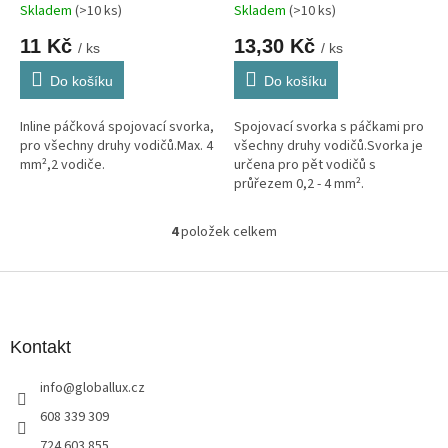
Skladem
(>10 ks)
Skladem
(>10 ks)
11 Kč
13,30 Kč
/ ks
/ ks
Do košíku
Do košíku
Inline páčková spojovací svorka,
Spojovací svorka s páčkami pro
pro všechny druhy vodičů.Max. 4
všechny druhy vodičů.Svorka je
mm²,2 vodiče.
určena pro pět vodičů s
průřezem 0,2 - 4 mm².
4
položek celkem
O
v
l
Z
á
á
d
p
a
a
Kontakt
c
t
í
info
@
globallux.cz
í
p
r
608 339 309
v
724 603 855