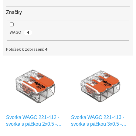
Značky
WAGO
4
Položek k zobrazení:
4
V
ý
p
i
s
p
r
o
d
Svorka WAGO 221-412 -
Svorka WAGO 221-413 -
u
svorka s páčkou 2x0,5 -
svorka s páčkou 3x0,5 -
k
4mm
4mm