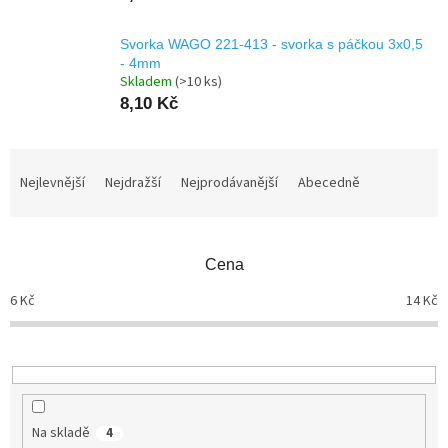
Svorka WAGO 221-413 - svorka s páčkou 3x0,5
- 4mm
Skladem
(>10 ks)
8,10 Kč
Ř
a
Nejlevnější
Nejdražší
Nejprodávanější
Abecedně
z
e
n
Cena
í
p
6
Kč
14
Kč
r
o
d
u
k
t
Na skladě
4
ů