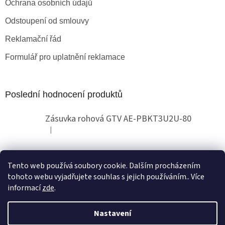
Ochrana osobních údajů
Odstoupení od smlouvy
Reklamační řád
Formulář pro uplatnění reklamace
Poslední hodnocení produktů
Zásuvka rohová GTV AE-PBKT3U2U-80
|
Hodnocení produktu je 2 z 5 hvězdiček.
Tento web používá soubory cookie. Dalším procházením
Obchodní pokyny
tohoto webu vyjadřujete souhlas s jejich používáním.. Více
informací
zde
.
Nastavení
Vytvořil Shoptet