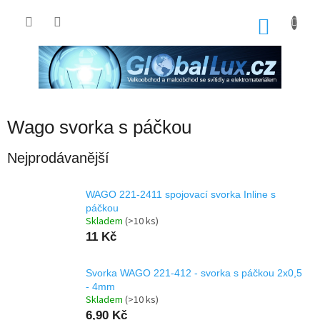
Přejít
na
NÁKU
obsah
KOŠÍK
Wago svorka s páčkou
Nejprodávanější
WAGO 221-2411 spojovací svorka Inline s
páčkou
Skladem
(>10 ks)
11 Kč
Svorka WAGO 221-412 - svorka s páčkou 2x0,5
- 4mm
Skladem
(>10 ks)
6,90 Kč