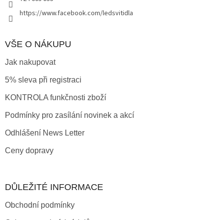
k
y
https://www.facebook.com/ledsvitidla
v
ý
p
VŠE O NÁKUPU
i
s
Jak nakupovat
u
5% sleva při registraci
KONTROLA funkčnosti zboží
Podmínky pro zasílání novinek a akcí
Odhlášení News Letter
Ceny dopravy
DŮLEŽITÉ INFORMACE
Obchodní podmínky