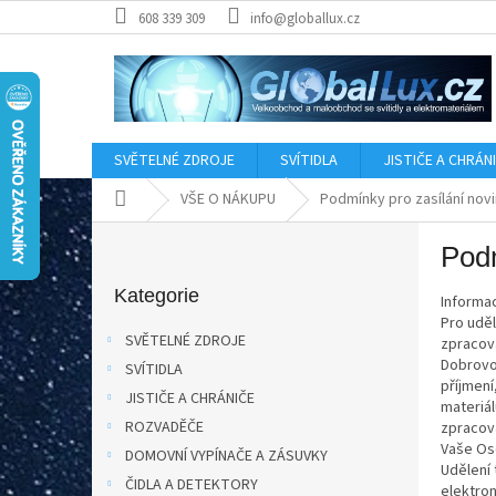
Přejít
608 339 309
info@globallux.cz
na
obsah
SVĚTELNÉ ZDROJE
SVÍTIDLA
JISTIČE A CHRÁN
Domů
VŠE O NÁKUPU
Podmínky pro zasílání novi
P
Podm
o
Přeskočit
s
kategorie
Kategorie
Informac
t
Pro uděl
r
SVĚTELNÉ ZDROJE
zpracová
a
Dobrovo
SVÍTIDLA
n
příjmení
JISTIČE A CHRÁNIČE
n
materiál
í
ROZVADĚČE
zpracov
Vaše Os
p
DOMOVNÍ VYPÍNAČE A ZÁSUVKY
Udělení
a
ČIDLA A DETEKTORY
elektro