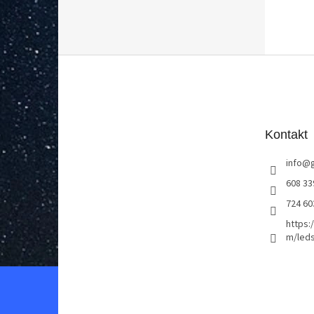
Z
á
p
a
t
Kontakt
í
info
@
608 33
724 60
https:
m/leds