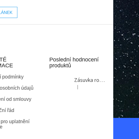
LÁNEK
TÉ
Poslední hodnocení
MACE
produktů
í podmínky
Zásuvka rohová GTV AE-PBKT3U2U-80
|
osobních údajů
Hodnocení produktu je 2 z 5 hvězdi
ní od smlouvy
ní řád
pro uplatnění
e