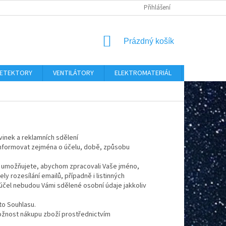
Přihlášení
NÁKUPNÍ
Prázdný košík
KOŠÍK
 DETEKTORY
VENTILÁTORY
ELEKTROMATERIÁL
CHYTRÝ D
ovinek a reklamních sdělení
 informovat zejména o účelu, době, způsobu
 umožňujete, abychom zpracovali Vaše jméno,
ly rozesílání emailů, případně i listinných
ný účel nebudou Vámi sdělené osobní údaje jakkoliv
to Souhlasu.
ožnost nákupu zboží prostřednictvím