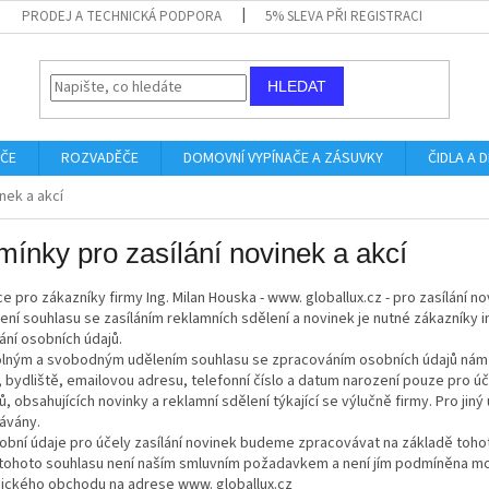
PRODEJ A TECHNICKÁ PODPORA
5% SLEVA PŘI REGISTRACI
HLEDAT
IČE
ROZVADĚČE
DOMOVNÍ VYPÍNAČE A ZÁSUVKY
ČIDLA A
nek a akcí
ínky pro zasílání novinek a akcí
e pro zákazníky firmy Ing. Milan Houska - www. globallux.cz - pro zasílání n
ení souhlasu se zasíláním reklamních sdělení a novinek je nutné zákazníky
ní osobních údajů.
lným a svobodným udělením souhlasu se zpracováním osobních údajů nám
, bydliště, emailovou adresu, telefonní číslo a datum narození pouze pro úče
ů, obsahujících novinky a reklamní sdělení týkající se výlučně firmy. Pro ji
ávány.
obní údaje pro účely zasílání novinek budeme zpracovávat na základě toho
 tohoto souhlasu není naším smluvním požadavkem a není jím podmíněna m
nického obchodu na adrese www. globallux.cz