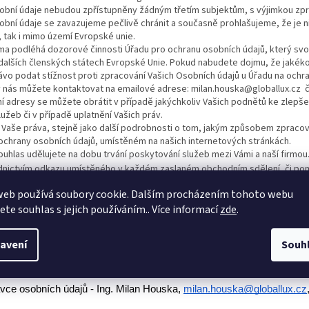
obní údaje nebudou zpřístupněny žádným třetím subjektům, s výjimkou zpra
obní údaje se zavazujeme pečlivě chránit a současně prohlašujeme, že je 
, tak i mimo území Evropské unie.
ma podléhá dozorové činnosti Úřadu pro ochranu osobních údajů, který svo
dalších členských státech Evropské Unie. Pokud nabudete dojmu, že jakék
vo podat stížnost proti zpracování Vašich Osobních údajů u Úřadu na ochr
v nás můžete kontaktovat na emailové adrese: milan.houska@globallux.cz č
í adresy se můžete obrátit v případě jakýchkoliv Vašich podnětů ke zlepšení
lužeb či v případě uplatnění Vašich práv.
 Vaše práva, stejně jako další podrobnosti o tom, jakým způsobem zprac
ochrany osobních údajů, umístěném na našich internetových stránkách.
uhlas udělujete na dobu trvání poskytování služeb mezi Vámi a naší firmou
dnictvím odkazu umístěného v každém zaslaném obchodním sdělení, či pom
v němž uvedete minimálně své identifikační údaje a skutečnost,
oballux.cz
web používá soubory cookie. Dalším procházením tohoto webu
ních sdělení.
jete souhlas s jejich používáním.. Více informací
zde
.
m Souhlasu není dotčena zákonnost zpracování vycházející ze Souhlasu, kte
i Souhlasu v souladu s tímto článkem Vaše Osobní údaje smažeme, pokud pro
 důvod.
avení
Souh
ově dne 21. 5. 2018
vce osobních údajů - Ing. Milan Houska, 
milan.houska@globallux.cz