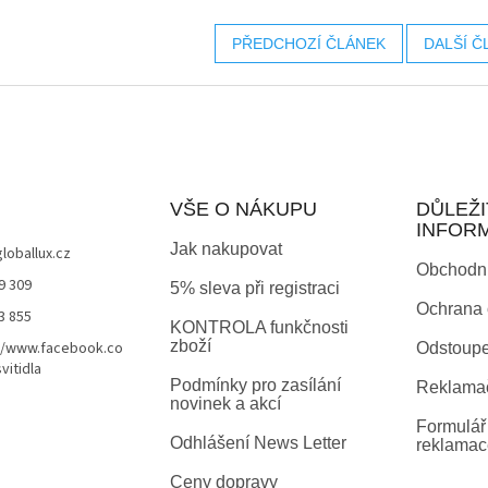
PŘEDCHOZÍ ČLÁNEK
DALŠÍ Č
VŠE O NÁKUPU
DŮLEŽI
INFOR
Jak nakupovat
globallux.cz
Obchodn
9 309
5% sleva při registraci
Ochrana 
3 855
KONTROLA funkčnosti
zboží
//www.facebook.co
Odstoupe
vitidla
Podmínky pro zasílání
Reklamač
novinek a akcí
Formulář 
Odhlášení News Letter
reklamac
Ceny dopravy