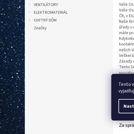
n
Vaše Os
VENTILÁTORY
e
Vaše Os
ELEKTROMATERIÁL
l
ČR, v EU
CHYTRÝ DŮM
Naše fir
úřady v 
Značky
máte prá
Kdykoli
kontaktn
našich s
Veškerá
Zásady 
Tento So
prostře
info@gl
Tento 
a obchod
vyjadřu
Odvolání
platnost
zákonný
Nast
V Broum
Za sprá