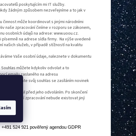
covatelů poskytujícím mi IT služby.
nikdy žádným způsobem nezveřejníme a to jak v
u činnost může koordinovat s jinými národními
oliv naše zpracování činíme v rozporu se zákonem,
anu osobních údajů na adrese: www.uoou.cz.
i písemně na adrese sídla firmy. Na výše uvedené
 našich služeb, v případě stížností na kvalitu
ováváme Vaše osobní údaje, naleznete v dokumentu
. Souhlas můžete kdykoliv odvolat a to
ocí emailu zaslaného na adresu
 že odvoláváte svůj souhlas se zasíláním novinek
rý jste udělil před jeho odvoláním. Po skončení
 jejich další zpracování nebude existovat jiný
lasím
, +491 524 921 pověřený agendou GDPR