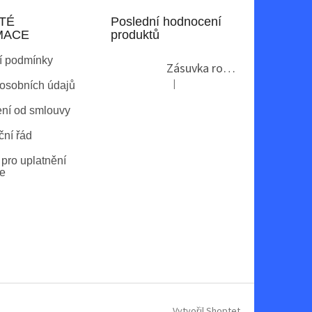
TÉ
Poslední hodnocení
MACE
produktů
í podmínky
Zásuvka rohová GTV AE-PBKT3U2U-80
|
osobních údajů
Hodnocení produktu je 2 z 5 hvězdi
ní od smlouvy
ní řád
pro uplatnění
e
Vytvořil Shoptet