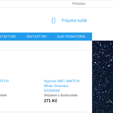
Přihlášení
NÁKUPNÍ
Prázdný košík
KOŠÍK
 DETEKTORY
VENTILÁTORY
ELEKTROMATERIÁL
CHYTRÝ D
WITCH
Vypínač WiFi SWITCH
White Greenlux
GXSH040
atele
Skladem u dodavatele
271 Kč