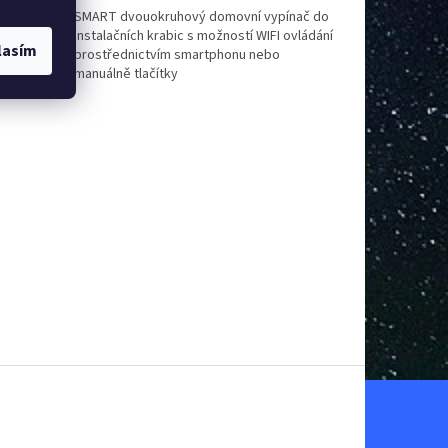
pínač do
SMART dvouokruhový domovní vypínač do
 ovládání
instalačních krabic s možností WIFI ovládání
lasím
prostřednictvím smartphonu nebo
manuálně tlačítky