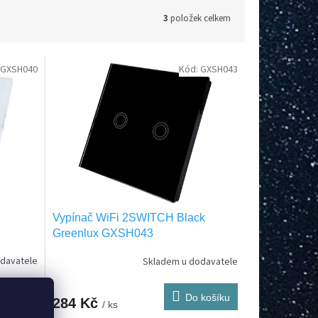
3
položek celkem
GXSH040
Kód:
GXSH043
Vypínač WiFi 2SWITCH Black
Greenlux GXSH043
davatele
Skladem u dodavatele
košíku
Do košíku
284 Kč
/ ks