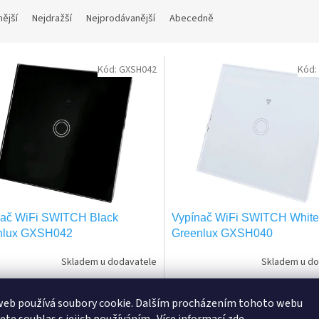
nější
Nejdražší
Nejprodávanější
Abecedně
Kód:
GXSH042
Kód:
nač WiFi SWITCH Black
Vypínač WiFi SWITCH White
nlux GXSH042
Greenlux GXSH040
Skladem u dodavatele
Skladem u do
Do košíku
Do 
 Kč
271 Kč
web používá soubory cookie. Dalším procházením tohoto webu
/ ks
/ ks