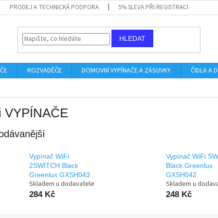
PRODEJ A TECHNICKÁ PODPORA
5% SLEVA PŘI REGISTRACI
HLEDAT
IČE
ROZVADĚČE
DOMOVNÍ VYPÍNAČE A ZÁSUVKY
ČIDLA A
i VYPÍNAČE
odávanější
Vypínač WiFi
Vypínač WiFi S
2SWITCH Black
Black Greenlux
Greenlux GXSH043
GXSH042
Skladem u dodavatele
Skladem u dodav
284 Kč
248 Kč