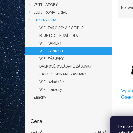
Ř
n
VENTILÁTORY
a
e
Nejlev
ELEKTROMATERIÁL
z
l
e
CHYTRÝ DŮM
V
n
WiFi ŽÁROVKY A SVÍTIDLA
ý
í
BLUETOOTH SVÍTIDLA
p
p
WiFi KAMERY
i
r
WiFi VYPÍNAČE
s
o
WiFi ZÁSUVKY
p
d
r
u
DÁLKOVĚ OVLÁDANÉ ZÁSUVKY
o
k
ČASOVĚ SPÍNANÉ ZÁSUVKY
d
t
WiFi ovladače
u
ů
WiFi senzory
Vypí
k
Značky
Gree
t
ů
Cena
248
Tento 
248
Kč
284
Kč