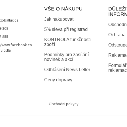
u
VŠE O NÁKUPU
DŮLEŽI
INFOR
Jak nakupovat
globallux.cz
Obchodn
9 309
5% sleva při registraci
Ochrana 
3 855
KONTROLA funkčnosti
zboží
//www.facebook.co
Odstoupe
vitidla
Podmínky pro zasílání
Reklamač
novinek a akcí
Formulář 
Odhlášení News Letter
reklamac
Ceny dopravy
Obchodní pokyny