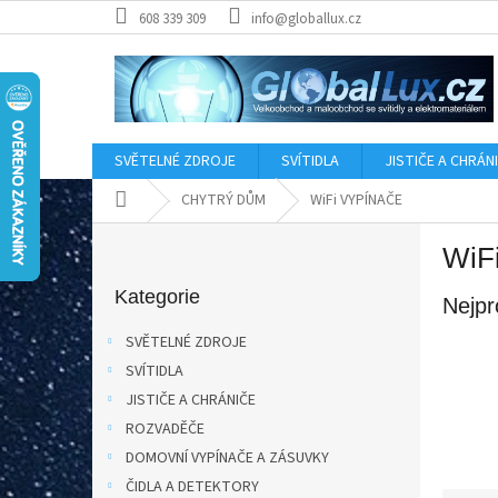
Přejít
608 339 309
info@globallux.cz
na
obsah
SVĚTELNÉ ZDROJE
SVÍTIDLA
JISTIČE A CHRÁN
Domů
CHYTRÝ DŮM
WiFi VYPÍNAČE
P
WiF
o
Přeskočit
s
kategorie
Kategorie
Nejpr
t
r
SVĚTELNÉ ZDROJE
a
SVÍTIDLA
n
JISTIČE A CHRÁNIČE
n
í
ROZVADĚČE
p
DOMOVNÍ VYPÍNAČE A ZÁSUVKY
a
ČIDLA A DETEKTORY