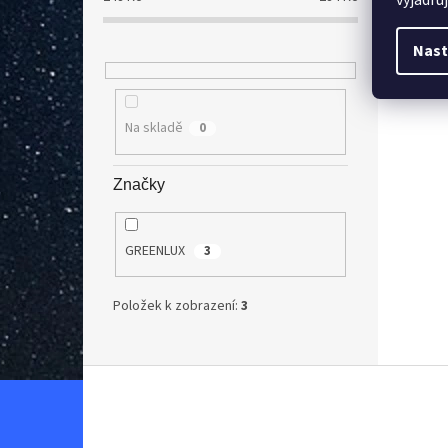
vyjadřu
SMART
instal
Nast
prostř
manuál
Na skladě
0
Značky
GREENLUX
3
Položek k zobrazení:
3
Z
á
p
a