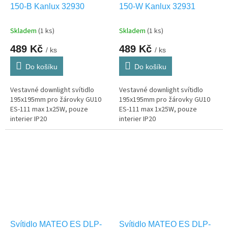
150-B Kanlux 32930
150-W Kanlux 32931
Skladem
(1 ks)
Skladem
(1 ks)
489 Kč
489 Kč
/ ks
/ ks
Do košíku
Do košíku
Vestavné downlight svítidlo
Vestavné downlight svítidlo
195x195mm pro žárovky GU10
195x195mm pro žárovky GU10
ES-111 max 1x25W, pouze
ES-111 max 1x25W, pouze
interier IP20
interier IP20
Svítidlo MATEO ES DLP-
Svítidlo MATEO ES DLP-