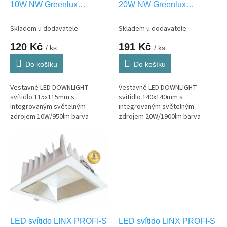
u
10W NW Greenlux
20W NW Greenlux
k
GXPR104
GXPR105
t
Skladem u dodavatele
Skladem u dodavatele
ů
120 Kč
191 Kč
/ ks
/ ks
Do košíku
Do košíku
Vestavné LED DOWNLIGHT
Vestavné LED DOWNLIGHT
svítidlo 115x115mm s
svítidlo 140x140mm s
integrovaným světelným
integrovaným světelným
zdrojem 10W/950lm barva
zdrojem 20W/1900lm barva
světla NW-neutrální bílá, pouze
světla NW-neutrální bílá, pouze
interier IP20
interier IP20
LED svítido LINX PROFI-S
LED svítido LINX PROFI-S