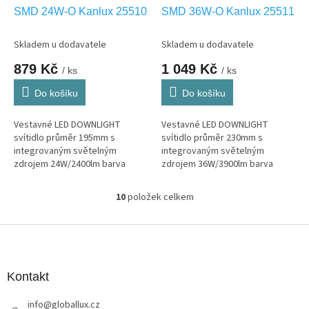
SMD 24W-O Kanlux 25510
SMD 36W-O Kanlux 25511
Skladem u dodavatele
Skladem u dodavatele
879 Kč
1 049 Kč
/ ks
/ ks
Do košíku
Do košíku
Vestavné LED DOWNLIGHT
Vestavné LED DOWNLIGHT
svítidlo průměr 195mm s
svítidlo průměr 230mm s
integrovaným světelným
integrovaným světelným
zdrojem 24W/2400lm barva
zdrojem 36W/3900lm barva
světla NW-neutrální bílá, pouze
světla NW-neutrální bílá, pouze
interier IP20
interier IP20
10
položek celkem
O
v
l
Z
á
á
d
p
a
a
Kontakt
c
t
í
info
@
globallux.cz
í
p