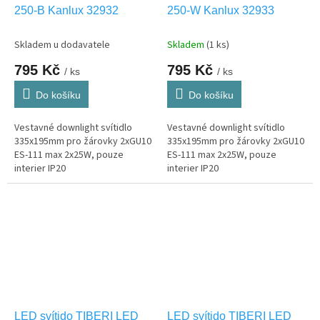
250-B Kanlux 32932
250-W Kanlux 32933
Skladem u dodavatele
Skladem
(1 ks)
795 Kč
795 Kč
/ ks
/ ks
Do košíku
Do košíku
Vestavné downlight svítidlo
Vestavné downlight svítidlo
335x195mm pro žárovky 2xGU10
335x195mm pro žárovky 2xGU10
ES-111 max 2x25W, pouze
ES-111 max 2x25W, pouze
interier IP20
interier IP20
LED svítido TIBERI LED
LED svítido TIBERI LED