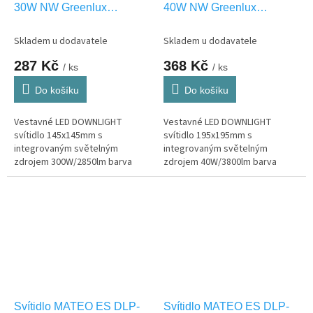
30W NW Greenlux
40W NW Greenlux
GXPR106
GXPR107
Skladem u dodavatele
Skladem u dodavatele
287 Kč
368 Kč
/ ks
/ ks
Do košíku
Do košíku
Vestavné LED DOWNLIGHT
Vestavné LED DOWNLIGHT
svítidlo 145x145mm s
svítidlo 195x195mm s
integrovaným světelným
integrovaným světelným
zdrojem 300W/2850lm barva
zdrojem 40W/3800lm barva
světla NW-neutrální bílá, pouze
světla NW-neutrální bílá, pouze
interier IP20
interier IP20
Svítidlo MATEO ES DLP-
Svítidlo MATEO ES DLP-