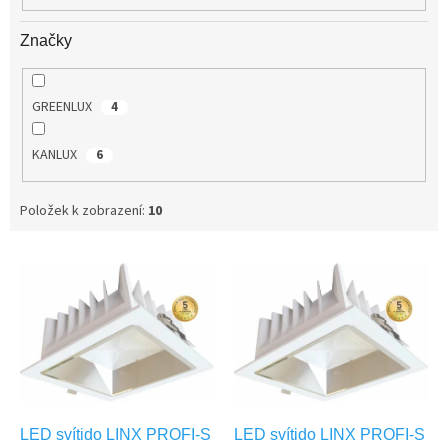
Značky
GREENLUX
4
KANLUX
6
Položek k zobrazení:
10
V
ý
p
i
s
p
r
o
d
LED svítido LINX PROFI-S
LED svítido LINX PROFI-S