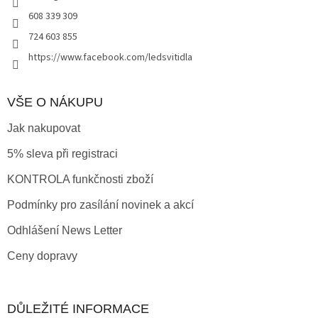
r
608 339 309
v
724 603 855
k
y
https://www.facebook.com/ledsvitidla
v
ý
p
VŠE O NÁKUPU
i
s
Jak nakupovat
u
5% sleva při registraci
KONTROLA funkčnosti zboží
Podmínky pro zasílání novinek a akcí
Odhlášení News Letter
Ceny dopravy
DŮLEŽITÉ INFORMACE