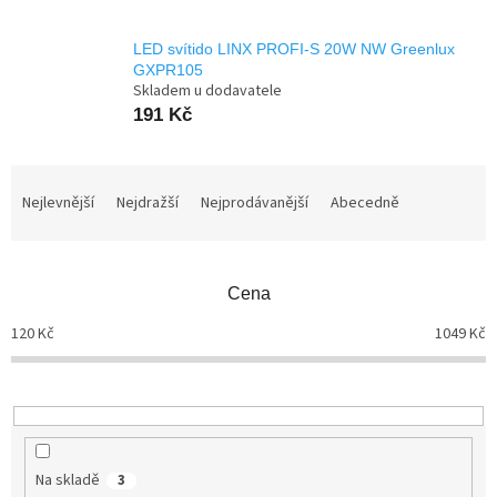
LED svítido LINX PROFI-S 20W NW Greenlux
GXPR105
Skladem u dodavatele
191 Kč
Ř
a
Nejlevnější
Nejdražší
Nejprodávanější
Abecedně
z
e
n
Cena
í
p
120
Kč
1049
Kč
r
o
d
u
k
t
Na skladě
3
ů