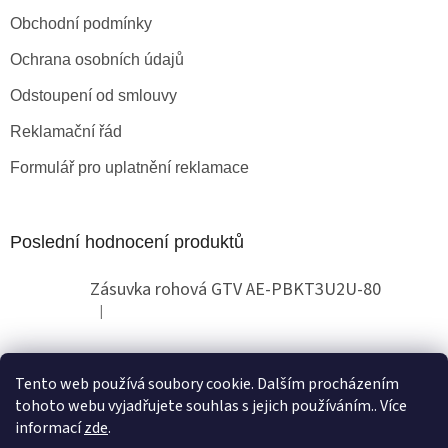
Obchodní podmínky
Ochrana osobních údajů
Odstoupení od smlouvy
Reklamační řád
Formulář pro uplatnění reklamace
Poslední hodnocení produktů
Zásuvka rohová GTV AE-PBKT3U2U-80
|
Hodnocení produktu je 2 z 5 hvězdiček.
Tento web používá soubory cookie. Dalším procházením
Obchodní pokyny
tohoto webu vyjadřujete souhlas s jejich používáním.. Více
informací
zde
.