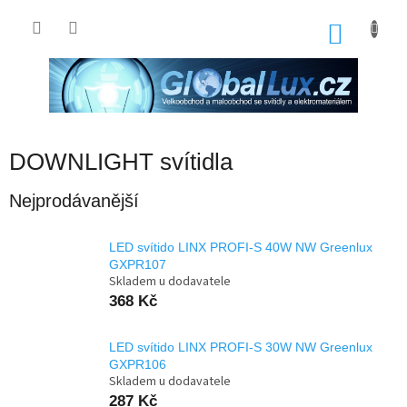
Přejít
na
NÁKU
obsah
KOŠÍK
DOWNLIGHT svítidla
Nejprodávanější
LED svítido LINX PROFI-S 40W NW Greenlux
GXPR107
Skladem u dodavatele
368 Kč
LED svítido LINX PROFI-S 30W NW Greenlux
GXPR106
Skladem u dodavatele
287 Kč