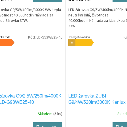
árovka G9/5W/400lm/3000K-WW teplá
LED žárovka G9/5W/400lm/4000K-
životnost 40.000hodin.Náhradá za
neutrální bílá, životnost
kou žárovku 37W.
40.000hodin.Náhradá za klasickou 
37W.
Kód:
LD-G93WE25-40
K
žárovka G9/2,5W/250lm/4000K
LED žárovka ZUBI
LD-G93WE25-40
G9/4W/520lm/3000K Kanlux
Skladem
(5 ks)
Skla