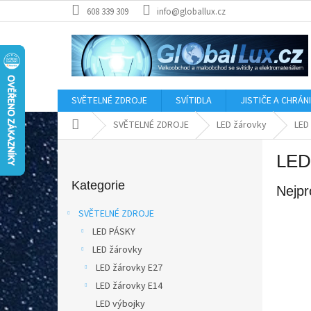
Přejít
608 339 309
info@globallux.cz
na
obsah
SVĚTELNÉ ZDROJE
SVÍTIDLA
JISTIČE A CHRÁN
Domů
SVĚTELNÉ ZDROJE
LED žárovky
LED
P
LED
o
Přeskočit
s
kategorie
Kategorie
Nejpr
t
r
SVĚTELNÉ ZDROJE
a
LED PÁSKY
n
LED žárovky
n
í
LED žárovky E27
p
LED žárovky E14
a
LED výbojky