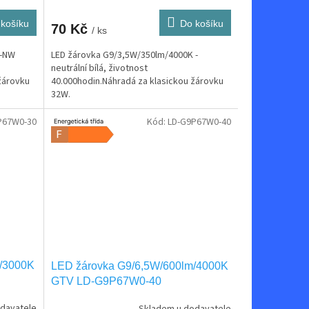
košíku
Do košíku
70 Kč
/ ks
K-NW
LED žárovka G9/3,5W/350lm/4000K -
neutrální bílá, životnost
žárovku
40.000hodin.Náhradá za klasickou žárovku
32W.
P67W0-30
Kód:
LD-G9P67W0-40
m/3000K
LED žárovka G9/6,5W/600lm/4000K
GTV LD-G9P67W0-40
davatele