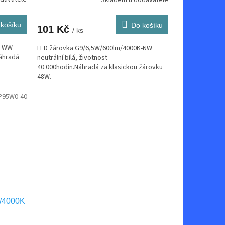
Skladem u dodavatele
košíku
Do košíku
101 Kč
/ ks
K-WW
LED žárovka G9/6,5W/600lm/4000K-NW
Náhradá
neutrální bílá, životnost
40.000hodin.Náhradá za klasickou žárovku
48W.
P95W0-40
m/4000K