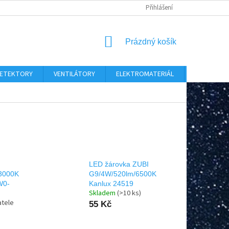
Přihlášení
NÁKUPNÍ
Prázdný košík
KOŠÍK
 DETEKTORY
VENTILÁTORY
ELEKTROMATERIÁL
CHYTRÝ D
LED žárovka ZUBI
3000K
G9/4W/520lm/6500K
W0-
Kanlux 24519
Skladem
(>10 ks)
atele
55 Kč