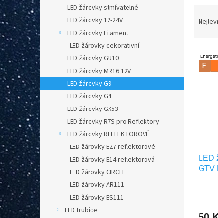
n
LED žárovky stmívatelné
Ř
e
LED žárovky 12-24V
a
Nejlev
l
z
LED žárovky Filament
e
LED žárovky dekorativní
V
n
LED žárovky GU10
ý
í
LED žárovky MR16 12V
p
p
LED žárovky G9
i
r
s
o
LED žárovky G4
p
d
LED žárovky GX53
r
u
LED žárovky R7S pro Reflektory
o
k
LED žárovky REFLEKTOROVÉ
d
t
LED žárovky E27 reflektorové
u
ů
LED 
k
LED žárovky E14 reflektorová
GTV 
t
LED žárovky CIRCLE
ů
LED žárovky AR111
LED žárovky ES111
LED trubice
50 