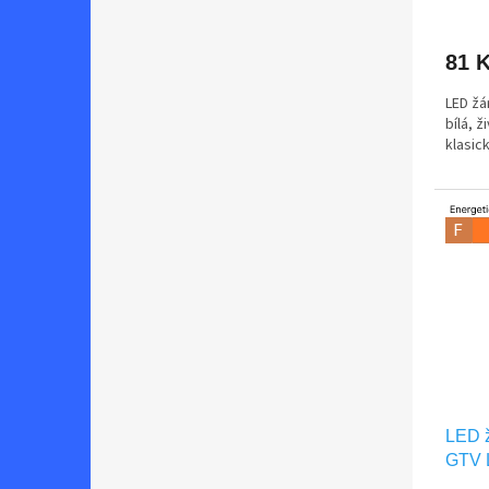
81 
LED žá
bílá, 
klasic
LED 
GTV 