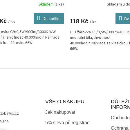
Skladem
(1 ks)
Skladem u d
Do košíku
Do
 Kč
118 Kč
/ ks
/ ks
árovka G9/9,5W/900lm/3000K-WW
LED žárovka G9/9,5W/900lm/4000
bílá, životnost 40.000hodin.Náhradá
neutrální bílá, životnost
sickou žárovku 66W.
40.000hodin.Náhradá za klasickou 
66W.
O
v
l
á
d
a
c
í
VŠE O NÁKUPU
DŮLEŽI
p
INFOR
r
Jak nakupovat
globallux.cz
v
Obchodn
9 309
k
5% sleva při registraci
y
Ochrana 