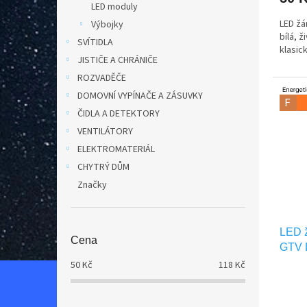
LED moduly
LED ž
Výbojky
bílá, 
SVÍTIDLA
klasic
JISTIČE A CHRÁNIČE
ROZVADĚČE
DOMOVNÍ VYPÍNAČE A ZÁSUVKY
ČIDLA A DETEKTORY
VENTILÁTORY
ELEKTROMATERIÁL
CHYTRÝ DŮM
Značky
LED 
Cena
GTV 
50
Kč
118
Kč