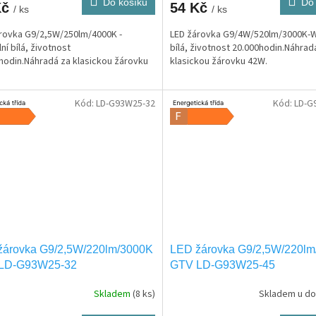
Do košíku
Do 
Kč
54 Kč
/ ks
/ ks
rovka G9/2,5W/250lm/4000K -
LED žárovka G9/4W/520lm/3000K-
ní bílá, životnost
bílá, životnost 20.000hodin.Náhrad
hodin.Náhradá za klasickou žárovku
klasickou žárovku 42W.
Kód:
LD-G93W25-32
Kód:
LD-G
žárovka G9/2,5W/220lm/3000K
LED žárovka G9/2,5W/220l
LD-G93W25-32
GTV LD-G93W25-45
Skladem
(8 ks)
Skladem u do