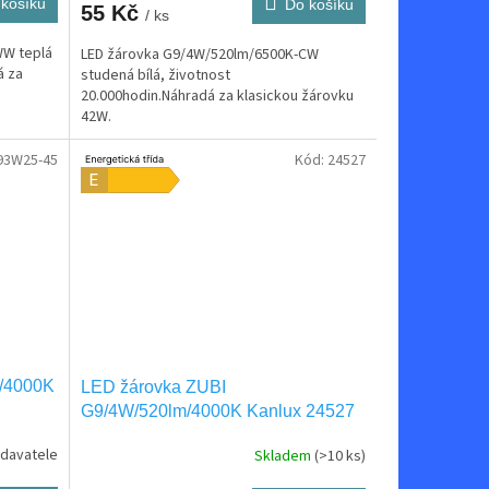
košíku
Do košíku
55 Kč
/ ks
WW teplá
LED žárovka G9/4W/520lm/6500K-CW
á za
studená bílá, životnost
20.000hodin.Náhradá za klasickou žárovku
42W.
93W25-45
Kód:
24527
m/4000K
LED žárovka ZUBI
G9/4W/520lm/4000K Kanlux 24527
davatele
Skladem
(>10 ks)