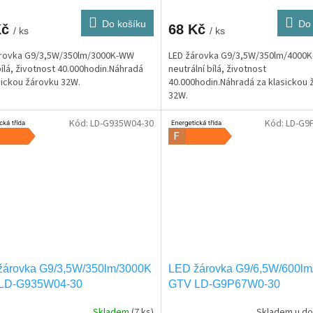
Do košíku
Do 
Kč
68 Kč
/ ks
/ ks
árovka G9/3,5W/350lm/3000K-WW
LED žárovka G9/3,5W/350lm/4000
bílá, životnost 40.000hodin.Náhradá
neutrální bílá, životnost
sickou žárovku 32W.
40.000hodin.Náhradá za klasickou 
32W.
Kód:
LD-G935W04-30
Kód:
LD-G9
žárovka G9/3,5W/350lm/3000K
LED žárovka G9/6,5W/600l
LD-G935W04-30
GTV LD-G9P67W0-30
Skladem
(7 ks)
Skladem u do