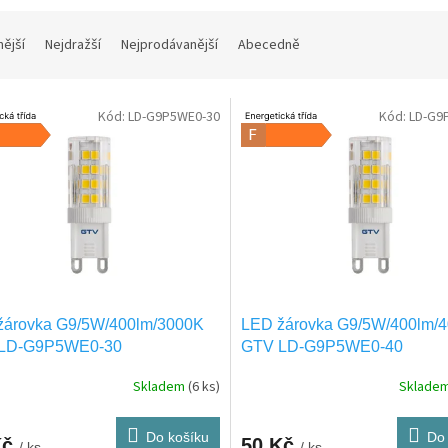
nější
Nejdražší
Nejprodávanější
Abecedně
Kód:
LD-G9P5WE0-30
Kód:
LD-G9
žárovka G9/5W/400lm/3000K
LED žárovka G9/5W/400lm/
LD-G9P5WE0-30
GTV LD-G9P5WE0-40
Skladem
(6 ks)
Sklade
Do košíku
Do 
Kč
50 Kč
/ ks
/ ks