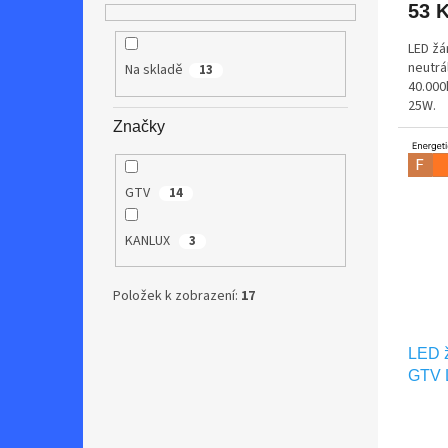
53 
LED žá
neutrál
Na skladě
13
40.000
25W.
Značky
GTV
14
KANLUX
3
Položek k zobrazení:
17
LED 
GTV 