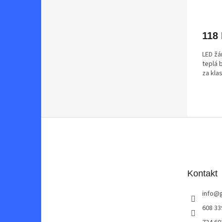
118
LED ž
teplá 
za kla
Z
á
p
a
t
Kontakt
í
info
@
608 33