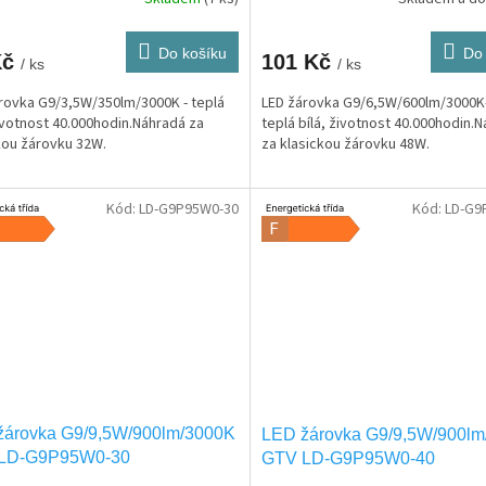
Do košíku
Do 
Kč
101 Kč
/ ks
/ ks
rovka G9/3,5W/350lm/3000K - teplá
LED žárovka G9/6,5W/600lm/3000
životnost 40.000hodin.Náhradá za
teplá bílá, životnost 40.000hodin.
kou žárovku 32W.
za klasickou žárovku 48W.
Kód:
LD-G9P95W0-30
Kód:
LD-G9
žárovka G9/9,5W/900lm/3000K
LED žárovka G9/9,5W/900l
LD-G9P95W0-30
GTV LD-G9P95W0-40