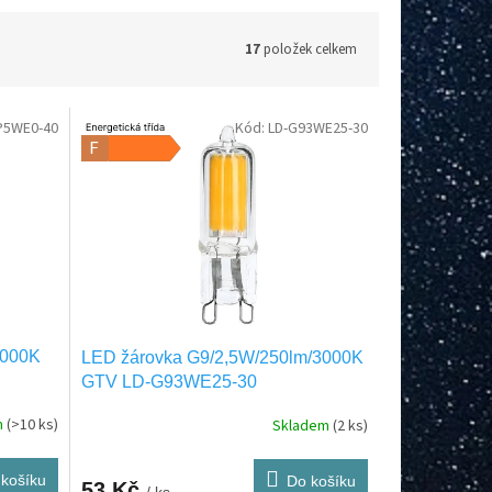
17
položek celkem
P5WE0-40
Kód:
LD-G93WE25-30
4000K
LED žárovka G9/2,5W/250lm/3000K
GTV LD-G93WE25-30
m
(>10 ks)
Skladem
(2 ks)
košíku
Do košíku
53 Kč
/ ks