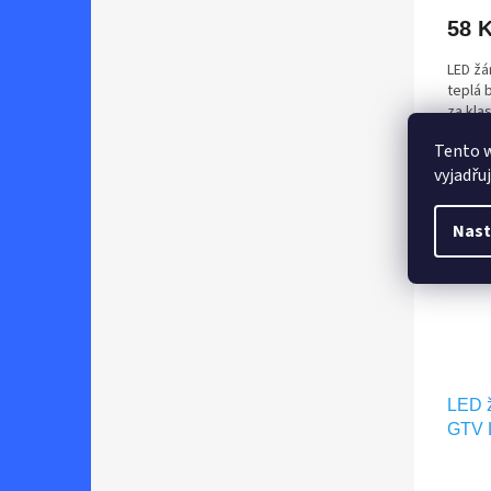
58 
LED ž
teplá 
za kla
Tento 
vyjadřu
Nast
LED 
GTV 