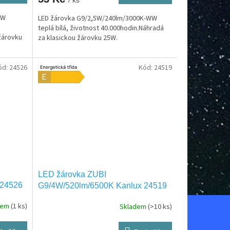
NW
LED žárovka G9/2,5W/240lm/3000K-WW
teplá bílá, životnost 40.000hodin.Náhradá
žárovku
za klasickou žárovku 25W.
ód:
24526
Kód:
24519
LED žárovka ZUBI
 24526
G9/4W/520lm/6500K Kanlux 24519
dem
(1 ks)
Skladem
(>10 ks)