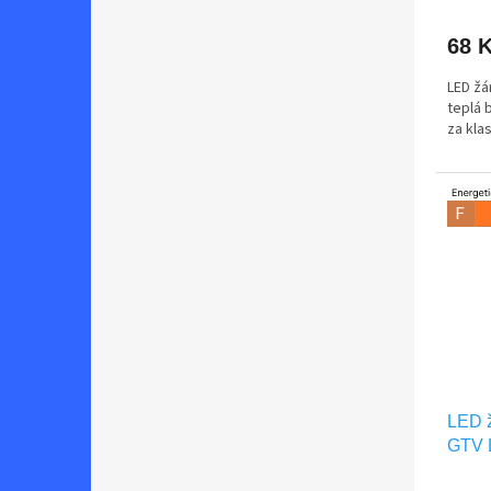
68 
LED ž
teplá 
za kla
LED 
GTV 