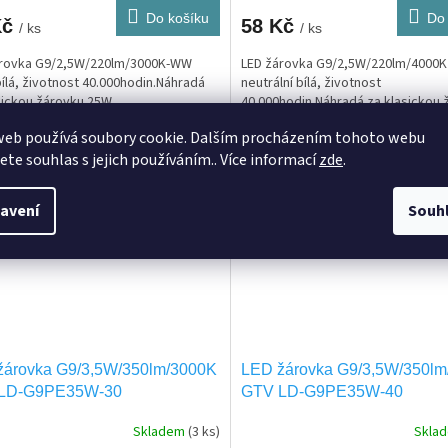
Do košíku
Do 
Kč
58 Kč
/ ks
/ ks
árovka G9/2,5W/220lm/3000K-WW
LED žárovka G9/2,5W/220lm/4000K 
bílá, životnost 40.000hodin.Náhradá
neutrální bílá, životnost
sickou žárovku 25W.
40.000hodin.Náhradá za klasickou 
25W.
web používá soubory cookie. Dalším procházením tohoto webu
jete souhlas s jejich používáním.. Více informací
zde
.
Kód:
LD-G9PE35W-30
Kód:
LD-G9
avení
Souh
žárovka G9/3,5W/350lm/3000K
LED žárovka G9/3,5W/350l
LD-G9PE35W-30
GTV LD-G9PE35W-40
Skladem
(3 ks)
Skla