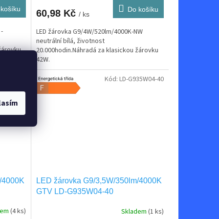
košíku
Do košíku
60,98 Kč
/ ks
-
LED žárovka G9/4W/520lm/4000K-NW
neutrální bílá, životnost
žárovku
20.000hodin.Náhradá za klasickou žárovku
42W.
PE35W-40
Kód:
LD-G935W04-40
lasím
m/4000K
LED žárovka G9/3,5W/350lm/4000K
GTV LD-G935W04-40
dem
(4 ks)
Skladem
(1 ks)