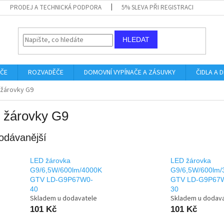
PRODEJ A TECHNICKÁ PODPORA
5% SLEVA PŘI REGISTRACI
HLEDAT
IČE
ROZVADĚČE
DOMOVNÍ VYPÍNAČE A ZÁSUVKY
ČIDLA A
 žárovky G9
 žárovky G9
odávanější
LED žárovka
LED žárovka
G9/6,5W/600lm/4000K
G9/6,5W/600lm/
GTV LD-G9P67W0-
GTV LD-G9P67
40
30
Skladem u dodavatele
Skladem u dodav
101 Kč
101 Kč