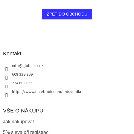
ZPĚT DO OBCHODU
Z
á
p
a
Kontakt
t
info
@
globallux.cz
í
608 339 309
724 603 855
https://www.facebook.com/ledsvitidla
VŠE O NÁKUPU
Jak nakupovat
5% sleva při registraci