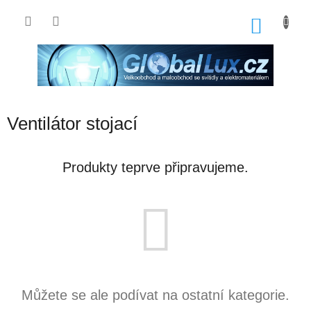
Přejít
na
NÁKU
obsah
KOŠÍK
Ventilátor stojací
Produkty teprve připravujeme.
Můžete se ale podívat na ostatní kategorie.