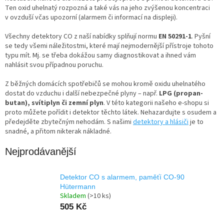
Ten oxid uhelnatý rozpozná a také vás na jeho zvýšenou koncentraci
v ovzduší včas upozorní (alarmem či informací na displeji).
Všechny detektory CO z naší nabídky splňují normu
EN 50291-1
. Pyšní
se tedy všemi náležitostmi, které mají nejmodernější přístroje tohoto
typu mít. Mj. se třeba dokážou samy diagnostikovat a ihned vám
nahlásit svou případnou poruchu.
Z běžných domácích spotřebičů se mohou kromě oxidu uhelnatého
dostat do vzduchu i další nebezpečné plyny – např.
LPG (propan-
butan), svítiplyn či zemní plyn
. V této kategorii našeho e‑shopu si
proto můžete pořídit i detektor těchto látek. Nehazardujte s osudem a
předejděte zbytečným nehodám. S našimi
detektory a hlásiči
je to
snadné, a přitom nikterak nákladné.
Nejprodávanější
Detektor CO s alarmem, paměťí CO-90
Hütermann
Skladem
(>10 ks)
505 Kč