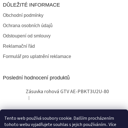
DŮLEŽITÉ INFORMACE
Obchodní podmínky
Ochrana osobních údajů
Odstoupení od smlouvy
Reklamační řád
Formulář pro uplatnění reklamace
Poslední hodnocení produktů
Zásuvka rohová GTV AE-PBKT3U2U-80
|
Hodnocení produktu je 2 z 5 hvězdiček.
Tento web používá soubory cookie. Dalším procházením
Obchodní pokyny
tohoto webu vyjadřujete souhlas s jejich používáním.. Více