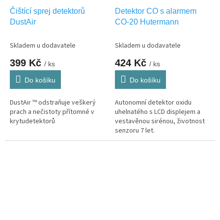
Čištící sprej detektorů
Detektor CO s alarmem
DustAir
CO-20 Hutermann
Skladem u dodavatele
Skladem u dodavatele
399 Kč
424 Kč
/ ks
/ ks
Do košíku
Do košíku
DustAir ™ odstraňuje veškerý
Autonomní detektor oxidu
prach a nečistoty přítomné v
uhelnatého s LCD displejem a
krytudetektorů
vestavěnou sirénou, životnost
senzoru 7 let.