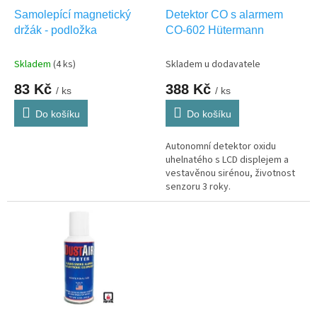
d
Samolepící magnetický
Detektor CO s alarmem
u
držák - podložka
CO-602 Hütermann
k
t
Skladem
(4 ks)
Skladem u dodavatele
ů
83 Kč
388 Kč
/ ks
/ ks
Do košíku
Do košíku
Autonomní detektor oxidu
uhelnatého s LCD displejem a
vestavěnou sirénou, životnost
senzoru 3 roky.