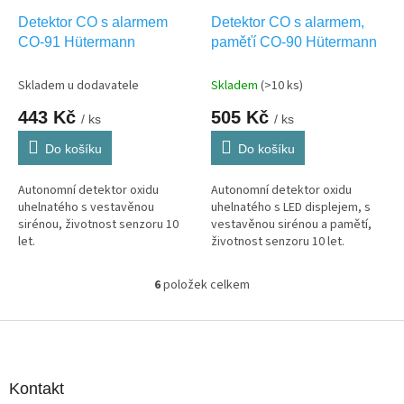
Detektor CO s alarmem
Detektor CO s alarmem,
CO-91 Hütermann
paměťí CO-90 Hütermann
Skladem u dodavatele
Skladem
(>10 ks)
443 Kč
505 Kč
/ ks
/ ks
Do košíku
Do košíku
Autonomní detektor oxidu
Autonomní detektor oxidu
uhelnatého s vestavěnou
uhelnatého s LED displejem, s
sirénou, životnost senzoru 10
vestavěnou sirénou a pamětí,
let.
životnost senzoru 10 let.
6
položek celkem
O
v
l
Z
á
á
d
p
a
a
Kontakt
c