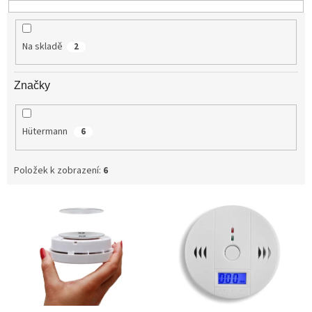
u
k
t
Na skladě
2
ů
Značky
Hütermann
6
Položek k zobrazení:
6
V
ý
p
i
s
p
r
o