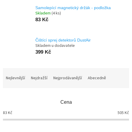
Samolepící magnetický držák - podložka
Skladem
(4 ks)
83 Kč
Čištící sprej detektorů DustAir
Skladem u dodavatele
399 Kč
Ř
a
Nejlevnější
Nejdražší
Nejprodávanější
Abecedně
z
e
n
Cena
í
p
83
Kč
505
Kč
r
o
d