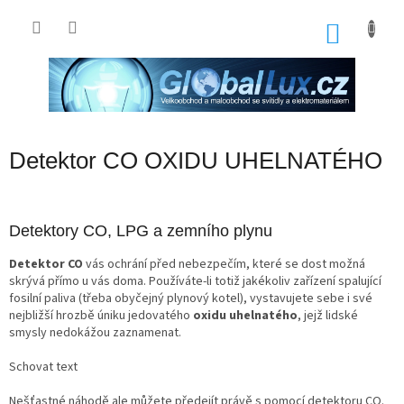
Přejít
na
NÁKU
obsah
KOŠÍK
Detektor CO OXIDU UHELNATÉHO
Detektory CO, LPG a zemního plynu
Detektor CO
vás ochrání před nebezpečím, které se dost možná
skrývá přímo u vás doma. Používáte‑li totiž jakékoliv zařízení spalující
fosilní paliva (třeba obyčejný plynový kotel), vystavujete sebe i své
nejbližší hrozbě úniku jedovatého
oxidu uhelnatého
, jejž lidské
smysly nedokážou zaznamenat.
Schovat text
Nešťastné náhodě ale můžete předejít právě s pomocí detektoru CO.