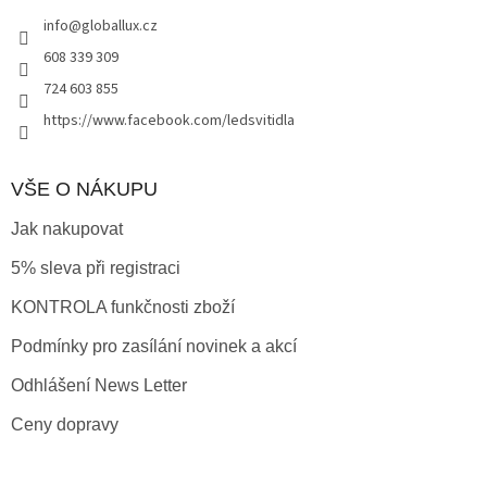
t
í
info
@
globallux.cz
í
p
r
608 339 309
v
724 603 855
k
y
https://www.facebook.com/ledsvitidla
v
ý
p
VŠE O NÁKUPU
i
s
Jak nakupovat
u
5% sleva při registraci
KONTROLA funkčnosti zboží
Podmínky pro zasílání novinek a akcí
Odhlášení News Letter
Ceny dopravy