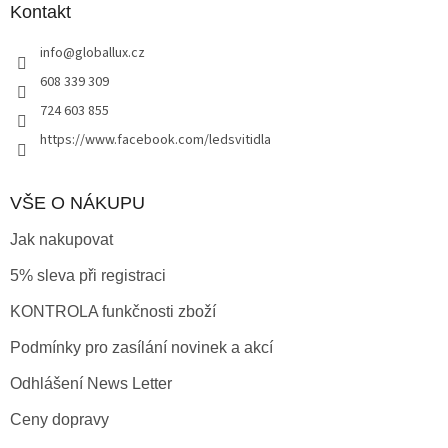
a
Kontakt
c
t
í
info
@
globallux.cz
í
p
r
608 339 309
v
724 603 855
k
y
https://www.facebook.com/ledsvitidla
v
ý
p
VŠE O NÁKUPU
i
s
Jak nakupovat
u
5% sleva při registraci
KONTROLA funkčnosti zboží
Podmínky pro zasílání novinek a akcí
Odhlášení News Letter
Ceny dopravy