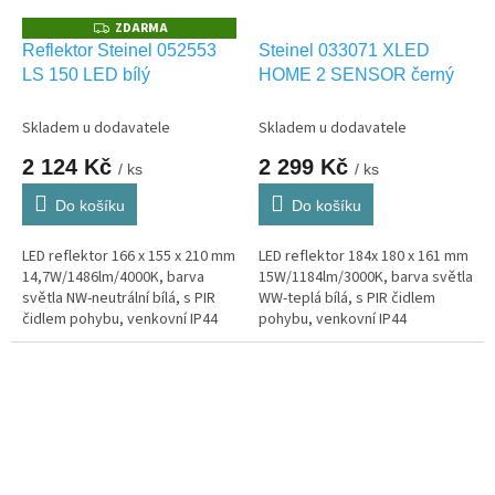
ZDARMA
Z
D
Reflektor Steinel 052553
Steinel 033071 XLED
A
LS 150 LED bílý
HOME 2 SENSOR černý
R
M
A
Skladem u dodavatele
Skladem u dodavatele
2 124 Kč
2 299 Kč
/ ks
/ ks
Do košíku
Do košíku
LED reflektor 166 x 155 x 210 mm
LED reflektor 184x 180 x 161 mm
14,7W/1486lm/4000K, barva
15W/1184lm/3000K, barva světla
světla NW-neutrální bílá, s PIR
WW-teplá bílá, s PIR čidlem
čidlem pohybu, venkovní IP44
pohybu, venkovní IP44