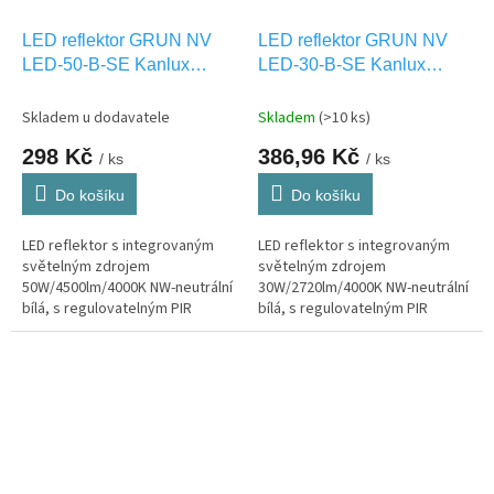
LED reflektor GRUN NV
LED reflektor GRUN NV
LED-50-B-SE Kanlux
LED-30-B-SE Kanlux
31400
31399
Skladem u dodavatele
Skladem
(>10 ks)
298 Kč
386,96 Kč
/ ks
/ ks
Do košíku
Do košíku
LED reflektor s integrovaným
LED reflektor s integrovaným
světelným zdrojem
světelným zdrojem
50W/4500lm/4000K NW-neutrální
30W/2720lm/4000K NW-neutrální
bílá, s regulovatelným PIR
bílá, s regulovatelným PIR
čidlem pohybu, venkovní IP44
čidlem pohybu, venkovní IP44