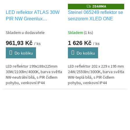
ZDARMA
Z
D
LED reflektor ATLAS 30W
Steinel 065249 reflektor se
A
PIR NW Greenlux
senzorem XLED ONE
R
M
GXPS125
A
Skladem u dodavatele
Skladem
(1 ks)
961,93 Kč
1 626 Kč
/ ks
/ ks
Do košíku
Do košíku
LED reflektor 199x188x225mm
LED reflektor 202 x 229 x 195 mm
30W/2100lm/4000K, barva světla
24W/2550lm/3000K, barva světla
NW-neutrální bílá, s PIR čidlem
WW-teplá bílá, s PIR čidlem
pohybu, venkovní IP44
pohybu, venkovní IP44