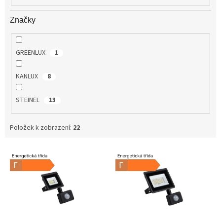
Značky
GREENLUX
1
KANLUX
8
STEINEL
13
Položek k zobrazení:
22
V
ý
p
i
s
p
r