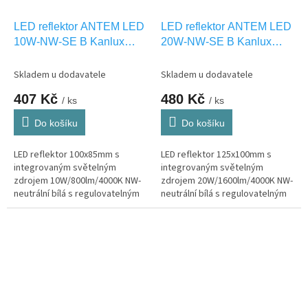
LED reflektor ANTEM LED
LED reflektor ANTEM LED
10W-NW-SE B Kanlux
20W-NW-SE B Kanlux
33205
33206
Skladem u dodavatele
Skladem u dodavatele
407 Kč
480 Kč
/ ks
/ ks
Do košíku
Do košíku
LED reflektor 100x85mm s
LED reflektor 125x100mm s
integrovaným světelným
integrovaným světelným
zdrojem 10W/800lm/4000K NW-
zdrojem 20W/1600lm/4000K NW-
neutrální bílá s regulovatelným
neutrální bílá s regulovatelným
PIR čidlem pohybu, venkovní
PIR čidlem pohybu, venkovní
IP44
IP44