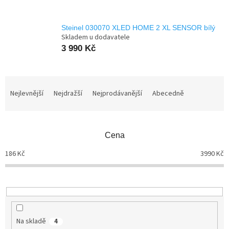
Steinel 030070 XLED HOME 2 XL SENSOR bílý
Skladem u dodavatele
3 990 Kč
Ř
a
Nejlevnější
Nejdražší
Nejprodávanější
Abecedně
z
e
n
Cena
í
p
186
Kč
3990
Kč
r
o
d
u
k
t
Na skladě
4
ů