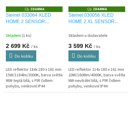
ZDARMA
ZDARMA
Z
Z
D
D
Steinel 033064 XLED
Steinel 030056 XLED
A
A
HOME 2 SENSOR
HOME 2 XL SENSOR
R
R
M
M
grafitový
grafitový
A
A
Skladem
(1 ks)
Skladem u dodavatele
2 699 Kč
3 599 Kč
/ ks
/ ks
Do košíku
Do košíku
LED reflektor 184x 180 x 161 mm
LED reflektor 214x 180 x 161 mm
15W/1184lm/3000K, barva světla
20W/1608lm/4000K, barva světla
WW-teplá bílá, s PIR čidlem
NW-neutrální bílá, s PIR čidlem
pohybu, venkovní IP44
pohybu, venkovní IP44