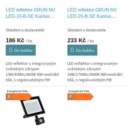
o
d
LED reflektor GRUN NV
LED reflektor GRUN NV
u
LED-10-B-SE Kanlux
LED-20-B-SE Kanlux
k
31397
31398
t
Skladem u dodavatele
Skladem u dodavatele
ů
186 Kč
233 Kč
/ ks
/ ks
Do košíku
Do košíku
LED reflektor s integrovaným
LED reflektor s integrovaným
světelným zdrojem
světelným zdrojem
10W/800lm/4000K NW-neutrální
20W/1700lm/4000K NW-neutrální
bílá, s regulovatelným PIR
bílá, s regulovatelným PIR
čidlem pohybu, venkovní IP44.
čidlem pohybu, venkovní IP44.