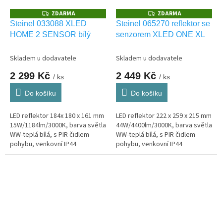
ZDARMA
ZDARMA
Z
Z
D
D
Steinel 033088 XLED
Steinel 065270 reflektor se
A
A
HOME 2 SENSOR bílý
senzorem XLED ONE XL
R
R
M
M
A
A
Skladem u dodavatele
Skladem u dodavatele
2 299 Kč
2 449 Kč
/ ks
/ ks
Do košíku
Do košíku
LED reflektor 184x 180 x 161 mm
LED reflektor 222 x 259 x 215 mm
15W/1184lm/3000K, barva světla
44W/4400lm/3000K, barva světla
WW-teplá bílá, s PIR čidlem
WW-teplá bílá, s PIR čidlem
pohybu, venkovní IP44
pohybu, venkovní IP44