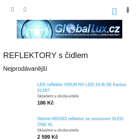
Přejít
na
NÁKU
obsah
KOŠÍK
REFLEKTORY s čidlem
Nejprodávanější
LED reflektor GRUN NV LED-10-B-SE Kanlux
31397
Skladem u dodavatele
186 Kč
Steinel 065263 reflektor se senzorem XLED
ONE XL
Skladem u dodavatele
2 599 Kč