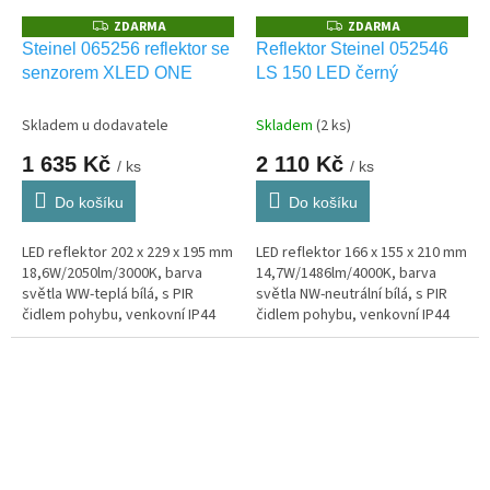
ZDARMA
ZDARMA
Z
Z
D
D
Steinel 065256 reflektor se
Reflektor Steinel 052546
A
A
senzorem XLED ONE
LS 150 LED černý
R
R
M
M
A
A
Skladem u dodavatele
Skladem
(2 ks)
1 635 Kč
2 110 Kč
/ ks
/ ks
Do košíku
Do košíku
LED reflektor 202 x 229 x 195 mm
LED reflektor 166 x 155 x 210 mm
18,6W/2050lm/3000K, barva
14,7W/1486lm/4000K, barva
světla WW-teplá bílá, s PIR
světla NW-neutrální bílá, s PIR
čidlem pohybu, venkovní IP44
čidlem pohybu, venkovní IP44