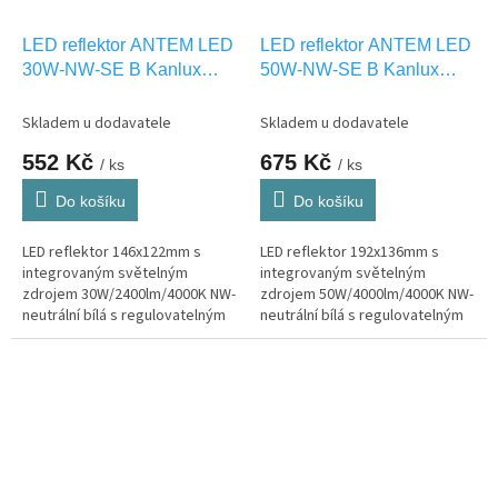
LED reflektor ANTEM LED
LED reflektor ANTEM LED
30W-NW-SE B Kanlux
50W-NW-SE B Kanlux
33207
33208
Skladem u dodavatele
Skladem u dodavatele
552 Kč
675 Kč
/ ks
/ ks
Do košíku
Do košíku
LED reflektor 146x122mm s
LED reflektor 192x136mm s
integrovaným světelným
integrovaným světelným
zdrojem 30W/2400lm/4000K NW-
zdrojem 50W/4000lm/4000K NW-
neutrální bílá s regulovatelným
neutrální bílá s regulovatelným
PIR čidlem pohybu, venkovní
PIR čidlem pohybu, venkovní
IP44
IP44