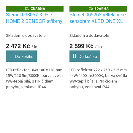
ZDARMA
ZDARMA
Z
Z
D
D
Steinel 033057 XLED
Steinel 065263 reflektor se
A
A
HOME 2 SENSOR stříbrný
senzorem XLED ONE XL
R
R
M
M
A
A
Skladem u dodavatele
Skladem u dodavatele
2 472 Kč
2 599 Kč
/ ks
/ ks
Do košíku
Do košíku
LED reflektor 184x 180 x 161 mm
LED reflektor 222 x 259 x 215 mm
15W/1184lm/3000K, barva světla
44W/4400lm/3000K, barva světla
WW-teplá bílá, s PIR čidlem
WW-teplá bílá, s PIR čidlem
pohybu, venkovní IP44
pohybu, venkovní IP44