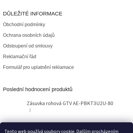
DŮLEŽITÉ INFORMACE
Obchodní podmínky
Ochrana osobních údajů
Odstoupení od smlouvy
Reklamační řád
Formulář pro uplatnění reklamace
Poslední hodnocení produktů
Zásuvka rohová GTV AE-PBKT3U2U-80
|
Hodnocení produktu je 2 z 5 hvězdiček.
Tento web používá soubory cookie. Dalším procházením