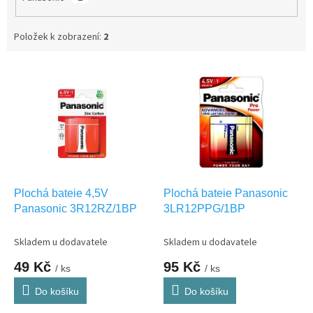
Položek k zobrazení:
2
V
ý
p
i
s
p
r
o
d
Plochá bateie 4,5V
Plochá bateie Panasonic
u
Panasonic 3R12RZ/1BP
3LR12PPG/1BP
k
t
Skladem u dodavatele
Skladem u dodavatele
ů
49 Kč
95 Kč
/ ks
/ ks
Do košíku
Do košíku