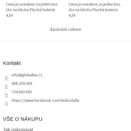
Cena je uvedena za jeden kus.
Cena je uvedena za jeden kus.
1ks na blistru.Plochá baterie
1ks na blistru.Plochá baterie
4,5V
4,5V
2
položek celkem
O
v
l
Z
á
á
d
p
a
a
Kontakt
c
t
í
info
@
globallux.cz
í
p
r
608 339 309
v
724 603 855
k
y
https://www.facebook.com/ledsvitidla
v
ý
p
VŠE O NÁKUPU
i
s
Jak nakupovat