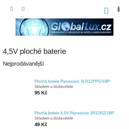
Přejít
na
NÁKU
obsah
KOŠÍK
4,5V ploché baterie
Nejprodávanější
Plochá bateie Panasonic 3LR12PPG/1BP
Skladem u dodavatele
95 Kč
Plochá bateie 4,5V Panasonic 3R12RZ/1BP
Skladem u dodavatele
49 Kč