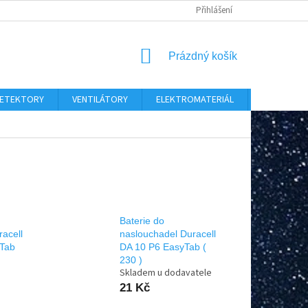
Přihlášení
NÁKUPNÍ
Prázdný košík
KOŠÍK
 DETEKTORY
VENTILÁTORY
ELEKTROMATERIÁL
CHYTRÝ D
Baterie do
acell
naslouchadel Duracell
 Tab
DA 10 P6 EasyTab (
230 )
Skladem u dodavatele
21 Kč