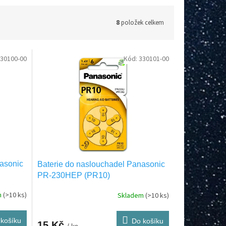
8
položek celkem
30100-00
Kód:
330101-00
asonic
Baterie do naslouchadel Panasonic
PR-230HEP (PR10)
m
(>10 ks)
Skladem
(>10 ks)
košíku
Do košíku
15 Kč
/ ks