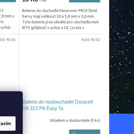
13
Baterie do sluchadla Panasonic PR10 žluté
7,9 mm x
barvy mají velikost 10 a 5,8 mm x 3,6 mm.
pro
Tyto baterie jsou ideální pro sluchadla mini
 ucha).
RITE (přijímač v uchu) a CIC (zcela v
kanálu)....
ód:
93-01
Kód:
93-02
acell
Baterie do naslouchadel Duracell
DA 312 P6 Easy Ta
tele
(2 ks)
Skladem u dodavatele
(5 ks)
lasím