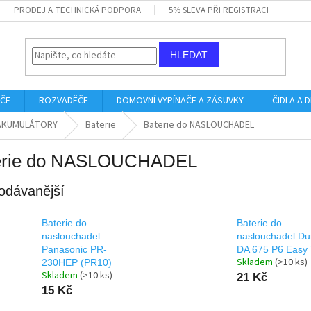
PRODEJ A TECHNICKÁ PODPORA
5% SLEVA PŘI REGISTRACI
HLEDAT
IČE
ROZVADĚČE
DOMOVNÍ VYPÍNAČE A ZÁSUVKY
ČIDLA A
 AKUMULÁTORY
Baterie
Baterie do NASLOUCHADEL
erie do NASLOUCHADEL
odávanější
Baterie do
Baterie do
naslouchadel
naslouchadel Dur
Panasonic PR-
DA 675 P6 Easy
Skladem
(>10 ks)
230HEP (PR10)
Skladem
(>10 ks)
21 Kč
15 Kč