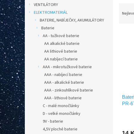
n
VENTILÁTORY
Ř
e
ELEKTROMATERIÁL
a
Nejlev
l
z
BATERIE, NABÍJEČKY, AKUMULÁTORY
e
Baterie
V
n
AA - tužkové baterie
ý
í
AA alkalické baterie
p
p
AA lithiové baterie
i
r
s
o
AA nabíjecí baterie
p
d
AAA - mikrotužkové baterie
r
u
AAA - nabíjecí baterie
o
k
AAA - alkalické baterie
d
t
AAA - zinkouhlíkové baterie
u
ů
Bater
k
AAA - lithiové baterie
PR-6
t
C - malé monočlánky
ů
D - velké monočlánky
9V - baterie
4,5V ploché baterie
14 