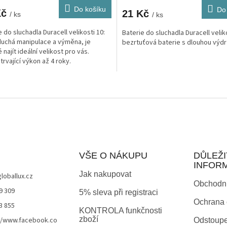
Do košíku
Do
Kč
21 Kč
/ ks
/ ks
e do sluchadla Duracell velikosti 10:
Baterie do sluchadla Duracell velik
uchá manipulace a výměna, je
bezrtuťová baterie s dlouhou výdrž
najít ideální velikost pro vás.
trvající výkon až 4 roky.
O
v
l
á
d
a
c
í
VŠE O NÁKUPU
DŮLEŽI
p
INFOR
r
Jak nakupovat
globallux.cz
v
Obchodn
k
9 309
5% sleva při registraci
y
Ochrana 
3 855
v
KONTROLA funkčnosti
ý
zboží
//www.facebook.co
Odstoupe