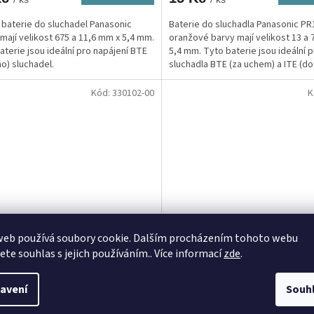
baterie do sluchadel Panasonic
Baterie do sluchadla Panasonic PR
mají velikost 675 a 11,6 mm x 5,4 mm.
oranžové barvy mají velikost 13 a 
aterie jsou ideální pro napájení BTE
5,4 mm. Tyto baterie jsou ideální 
ho) sluchadel.
sluchadla BTE (za uchem) a ITE (do
Kód:
330102-00
K
web používá soubory cookie. Dalším procházením tohoto webu
ie do naslouchadel Panasonic
Baterie do naslouchadel Dur
jete souhlas s jejich používáním.. Více informací
zde
.
12HEP/6DC
DA 13 P6 Easy Tab
Skladem
(>10 ks)
Skladem u dodava
avení
Souh