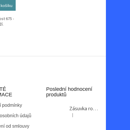
 košíku
ost 675 -
í.
TÉ
Poslední hodnocení
MACE
produktů
í podmínky
Zásuvka rohová GTV AE-PBKT3U2U-80
|
osobních údajů
Hodnocení produktu je 2 z 5 hvězdi
ní od smlouvy