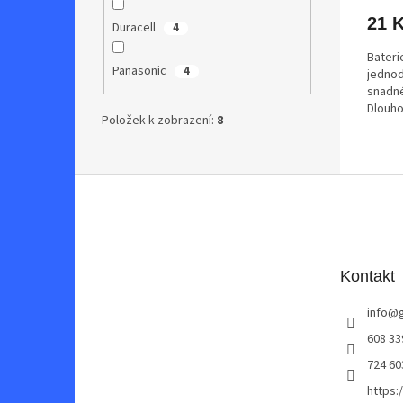
21 
Duracell
4
Bateri
Panasonic
4
jednod
snadné 
Dlouho
Položek k zobrazení:
8
Z
á
p
a
t
Kontakt
í
info
@
608 33
724 60
https: