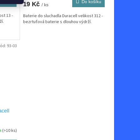
košíku
Do košíku
19 Kč
/ ks
ost 13 -
Baterie do sluchadla Duracell velikost 312 -
í.
bezrtuťová baterie s dlouhou výdrží.
ód:
93-03
acell
m
(>10 ks)