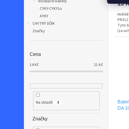
Instalační kabely
15 
CYKY-CYKYLo
Hnědé 
AYKY
PR312 
CHYTRÝ DŮM
Tyto b
(za uch
Značky
ucha).
Cena
14
Kč
21
Kč
Bater
Na skladě
5
DA 10
Značky