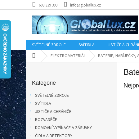
Přejít
608 339 309
info@globallux.cz
na
obsah
SVĚTELNÉ ZDROJE
SVÍTIDLA
JISTIČE A CHRÁN
Domů
ELEKTROMATERIÁL
BATERIE, NABÍJEČKY,
P
Bat
o
Přeskočit
s
kategorie
Kategorie
Nejpr
t
r
SVĚTELNÉ ZDROJE
a
SVÍTIDLA
n
JISTIČE A CHRÁNIČE
n
í
ROZVADĚČE
p
DOMOVNÍ VYPÍNAČE A ZÁSUVKY
a
ČIDLA A DETEKTORY