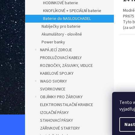
HODINKOVÉ baterie
Modré 
KNOFLÍKOVÉ + SPECIÁLNÍ baterie
PR675 
Baterie do NASLOUCHADEL
Tyto b
Nabíječky pro baterie
(za uc
Akumulátory - olověné
Power banky
NAPÁJECÍ ZDROJE
PRODLUŽOVACÍ KABELY
ROZBOČKY, ZÁSUVKY, VIDLICE
KABELOVÉ SPOJKY
WAGO SVORKY
SVORKOVNICE
OBJÍMKY PRO ŽÁROVKY
Tento 
Bater
ELEKTROINSTALAČNÍ KRABICE
vyjadřu
PR-3
IZOLAČNÍ PÁSKY
STAHOVACÍ PÁSKY
Nast
ZÁŘIVKOVÉ STARTERY