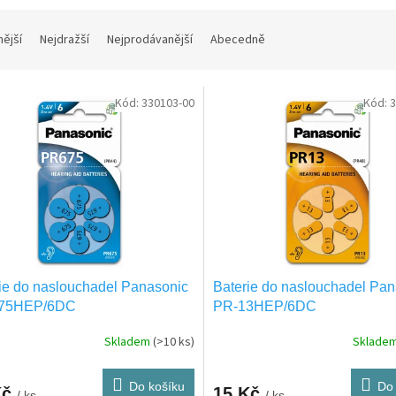
nější
Nejdražší
Nejprodávanější
Abecedně
Kód:
330103-00
Kód:
3
ie do naslouchadel Panasonic
Baterie do naslouchadel Pan
75HEP/6DC
PR-13HEP/6DC
Skladem
(>10 ks)
Sklade
Do košíku
Do 
Kč
15 Kč
/ ks
/ ks