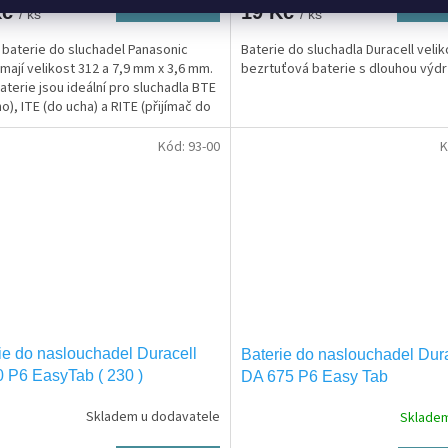
Do košíku
Do 
Kč
19 Kč
/ ks
/ ks
baterie do sluchadel Panasonic
Baterie do sluchadla Duracell velik
mají velikost 312 a 7,9 mm x 3,6 mm.
bezrtuťová baterie s dlouhou výdrž
aterie jsou ideální pro sluchadla BTE
o), ITE (do ucha) a RITE (přijímač do
Kód:
93-00
K
ie do naslouchadel Duracell
Baterie do naslouchadel Dur
 P6 EasyTab ( 230 )
DA 675 P6 Easy Tab
Skladem u dodavatele
Sklade