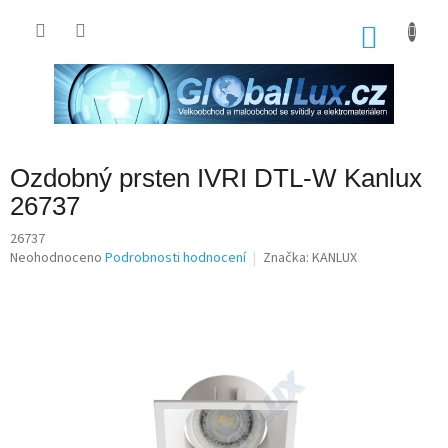
Přejít
na
NÁKU
obsah
KOŠÍK
Ozdobný prsten IVRI DTL-W Kanlux
26737
26737
Průměrné
Neohodnoceno
Podrobnosti hodnocení
Značka:
KANLUX
hodnocení
produktu
je
0,0
z
5
hvězdiček.