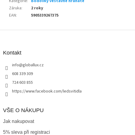
Kategorie
:
Bodovky vestavné hranaté
Záruka
:
2 roky
EAN
:
5905339267375
Z
á
p
a
Kontakt
t
info
@
globallux.cz
í
608 339 309
724 603 855
https://www.facebook.com/ledsvitidla
VŠE O NÁKUPU
Jak nakupovat
5% sleva při registraci