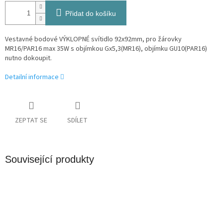
Přidat do košíku
Vestavné bodové VÝKLOPNÉ svítidlo 92x92mm, pro žárovky
MR16/PAR16 max 35W s objímkou Gx5,3(MR16), objímku GU10(PAR16)
nutno dokoupit.
Detailní informace
ZEPTAT SE
SDÍLET
Související produkty