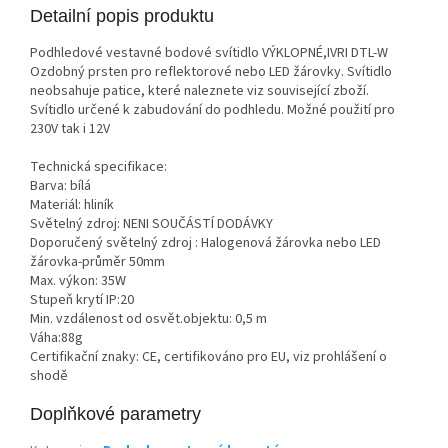
Detailní popis produktu
Podhledové vestavné bodové svítidlo VÝKLOPNÉ,IVRI DTL-W
Ozdobný prsten pro reflektorové nebo LED žárovky. Svítidlo
neobsahuje patice, které naleznete viz související zboží.
Svítidlo určené k zabudování do podhledu. Možné použití pro
230V tak i 12V
Technická specifikace:
Barva: bílá
Materiál: hliník
Světelný zdroj: NENI SOUČÁSTÍ DODÁVKY
Doporučený světelný zdroj : Halogenová žárovka nebo LED
žárovka-průměr 50mm
Max. výkon: 35W
Stupeň krytí IP:20
Min. vzdálenost od osvět.objektu: 0,5 m
Váha:88g
Certifikační znaky: CE, certifikováno pro EU, viz prohlášení o
shodě
Doplňkové parametry