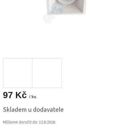
97 Kč
/ ks
Měrná
Skladem u dodavatele
cena:
Můžeme doručit do:
12.8.2026