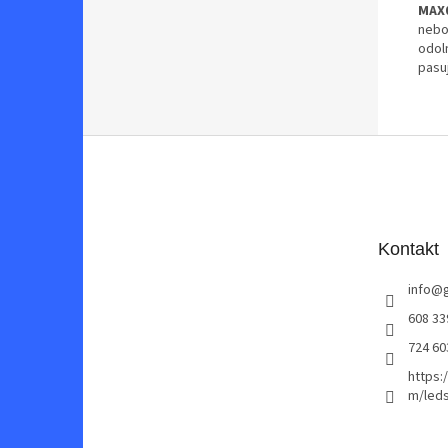
MAX
nebo
odol
pasu
Z
á
p
a
t
Kontakt
í
info
@
608 33
724 60
https:
m/leds