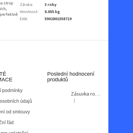
na strop
Záruka
:
3 roky
ích,
Hmotnost
:
0.055 kg
 perfektně
EAN
:
5902801558719
TÉ
Poslední hodnocení
MACE
produktů
í podmínky
Zásuvka rohová GTV AE-PBKT3U2U-80
|
osobních údajů
Hodnocení produktu je 2 z 5 hvězdi
ní od smlouvy
ní řád