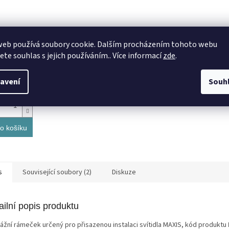
dlo MAXIS 6W 480lm
LD-MAX06WO-CCT-
web používá soubory cookie. Dalším procházením tohoto webu
jete souhlas s jejich používáním.. Více informací
zde
.
Skladem
(8 ks)
avení
Souh
 Kč
o košíku
s
Související soubory (2)
Diskuze
ailní popis produktu
ážní rámeček určený pro přisazenou instalaci svítidla MAXIS, kód produktu