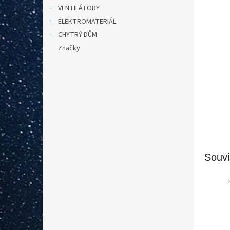
n
VENTILÁTORY
e
ELEKTROMATERIÁL
l
CHYTRÝ DŮM
Značky
Souvi