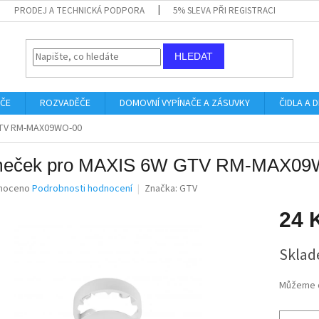
PRODEJ A TECHNICKÁ PODPORA
5% SLEVA PŘI REGISTRACI
HLEDAT
IČE
ROZVADĚČE
DOMOVNÍ VYPÍNAČE A ZÁSUVKY
ČIDLA A
GTV RM-MAX09WO-00
eček pro MAXIS 6W GTV RM-MAX09
né
noceno
Podrobnosti hodnocení
Značka:
GTV
ní
u
24 
Měrná
Sklad
cena:
ek.
Můžeme d