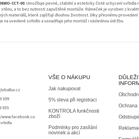
06WO-CCT-00
. Umožňuje pevné, stabilní a esteticky čisté uchycení svítidla 
 stěnu, a to bez nutnosti zapuštěné montáže. Rámeček je vyroben z kvalitn
ných materiálů, které zajišťují dlouhou životnost. Díky přesnému provedení
je na uvedené svítidlo a usnadňuje jeho montáž i následnou údržbu.
VŠE O NÁKUPU
DŮLEŽI
INFOR
Jak nakupovat
globallux.cz
Obchodn
9 309
5% sleva při registraci
Ochrana 
3 855
KONTROLA funkčnosti
zboží
//www.facebook.co
Odstoupe
vitidla
Podmínky pro zasílání
Reklamač
novinek a akcí