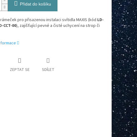
Přidat do košíku
rámeček pro přisazenou instalaci svítidla MAXIS (kód
LD-
-CCT-00
), zajišťující pevné a čisté uchycení na strop či
informace
ZEPTAT SE
SDÍLET