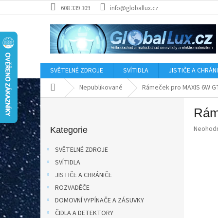
Přejít
608 339 309
info@globallux.cz
na
obsah
SVĚTELNÉ ZDROJE
SVÍTIDLA
JISTIČE A CHRÁN
Domů
Nepublikované
Rámeček pro MAXIS 6W 
P
Rám
o
Přeskočit
s
Průměr
Neohod
kategorie
Kategorie
t
hodnoce
r
produkt
SVĚTELNÉ ZDROJE
a
je
SVÍTIDLA
0,0
n
z
JISTIČE A CHRÁNIČE
n
5
í
ROZVADĚČE
hvězdič
p
DOMOVNÍ VYPÍNAČE A ZÁSUVKY
a
ČIDLA A DETEKTORY