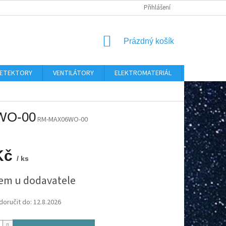
Přihlášení
NÁKUPNÍ
Prázdný košík
KOŠÍK
 DETEKTORY
VENTILÁTORY
ELEKTROMATERIÁL
CHYTRÝ D
WO-00
RM-MAX06WO-00
Kč
/ ks
em u dodavatele
oručit do:
12.8.2026