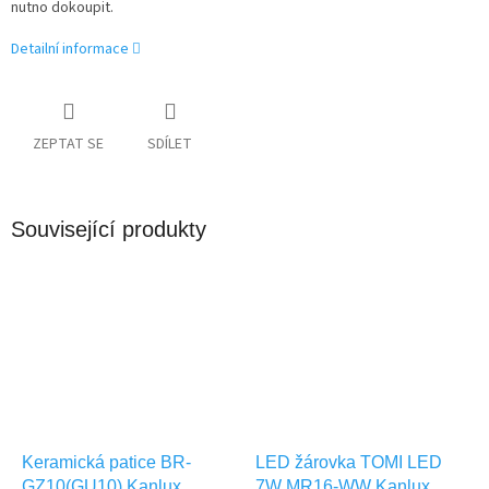
nutno dokoupit.
Detailní informace
ZEPTAT SE
SDÍLET
Související produkty
Keramická patice BR-
LED žárovka TOMI LED
GZ10(GU10) Kanlux
7W MR16-WW Kanlux