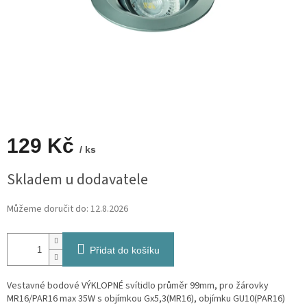
129 Kč
/ ks
Měrná
Skladem u dodavatele
cena:
Můžeme doručit do:
12.8.2026
Přidat do košíku
Vestavné bodové VÝKLOPNÉ svítidlo průměr 99mm, pro žárovky
MR16/PAR16 max 35W s objímkou Gx5,3(MR16), objímku GU10(PAR16)