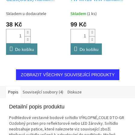
72369
22706
Skladem u dodavatele
Skladem
(1 ks)
38 Kč
99 Kč
Do košíku
Do košíku
ZOBRAZIT VŠECHNY SOUVISEJÍCÍ PRODUKTY
Popis
Související soubory (4)
Diskuze
Detailní popis produktu
Podhledové vestavné bodové svítidlo VÝKLOPNÉ,COLIE DTO-GR
Ozdobný prsten pro reflektorové nebo LED žárovky. Svítidlo
neobsahuje patice, které naleznete viz související zboží.
Hliníkové svítidlo určené k zabudování do podhledu. Možné