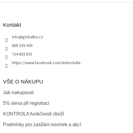
Z
á
p
a
Kontakt
t
info
@
globallux.cz
í
608 339 309
724 603 855
https://www.facebook.com/ledsvitidla
VŠE O NÁKUPU
Jak nakupovat
5% sleva při registraci
KONTROLA funkčnosti zboží
Podmínky pro zasílání novinek a akcí