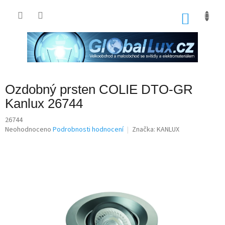
Přejít
na
NÁKU
obsah
KOŠÍK
Ozdobný prsten COLIE DTO-GR
Kanlux 26744
26744
Průměrné
Neohodnoceno
Podrobnosti hodnocení
Značka:
KANLUX
hodnocení
produktu
je
0,0
z
5
hvězdiček.