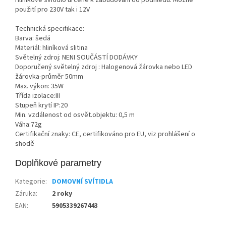
použití pro 230V tak i 12V
Technická specifikace:
Barva: šedá
Materiál: hliníková slitina
Světelný zdroj: NENI SOUČÁSTÍ DODÁVKY
Doporučený světelný zdroj : Halogenová žárovka nebo LED
žárovka-průměr 50mm
Max. výkon: 35W
Třída izolace:III
Stupeň krytí IP:20
Min. vzdálenost od osvět.objektu: 0,5 m
Váha:72g
Certifikační znaky: CE, certifikováno pro EU, viz prohlášení o
shodě
Doplňkové parametry
Kategorie
:
DOMOVNÍ SVÍTIDLA
Záruka
:
2 roky
EAN
:
5905339267443