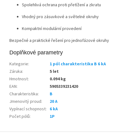
Spolehlivá ochrana proti přetížení a zkratu
Vhodný pro zásuvkové a světelné okruhy
Kompaktní modulární provedení
Bezpečné a praktické řešení pro jednofázové okruhy
Doplňkové parametry
Kategorie
:
1 pól charakteristika B 6 kA
Záruka
:
5 let
Hmotnost
:
0.094 kg
EAN
:
5905339231420
Charakteristika
:
B
Jmenovitý proud
:
20 A
Vypínací schopnost
:
6 kA
Počet pólů
:
1P
Z