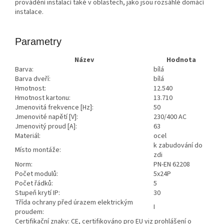
provádění instalací také v oblastech, jako jsou rozsáhlé domácí
instalace.
Parametry
Název
Hodnota
Barva:
bílá
Barva dveří:
bílá
Hmotnost:
12.540
Hmotnost kartonu:
13.710
Jmenovitá frekvence [Hz]:
50
Jmenovité napětí [V]:
230/400 AC
Jmenovitý proud [A]:
63
Materiál:
ocel
k zabudování do
Místo montáže:
zdi
Norm:
PN-EN 62208
Počet modulů:
5x24P
Počet řádků:
5
Stupeň krytí IP:
30
Třída ochrany před úrazem elektrickým
I
proudem:
Certifikační znaky: CE, certifikováno pro EU viz prohlášení o