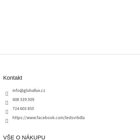
Z
á
p
a
Kontakt
t
info
@
globallux.cz
í
608 339 309
724 603 855
https://www.facebook.com/ledsvitidla
VŠE O NÁKUPU