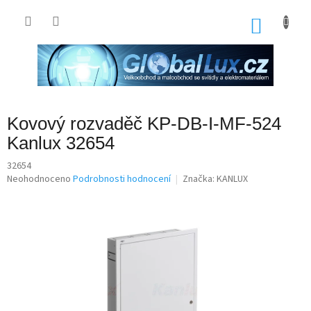
Přejít
na
NÁKU
obsah
KOŠÍK
Kovový rozvaděč KP-DB-I-MF-524
Kanlux 32654
32654
Průměrné
Neohodnoceno
Podrobnosti hodnocení
Značka:
KANLUX
hodnocení
produktu
je
0,0
z
5
hvězdiček.