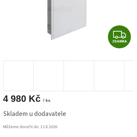
Z
ZDARMA
D
A
R
M
A
4 980 Kč
/ ks
Měrná
Skladem u dodavatele
cena:
Můžeme doručit do:
12.8.2026