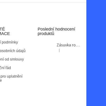
TÉ
Poslední hodnocení
MACE
produktů
í podmínky
Zásuvka rohová GTV AE-PBKT3U2U-80
|
osobních údajů
Hodnocení produktu je 2 z 5 hvězdi
ní od smlouvy
ní řád
pro uplatnění
e