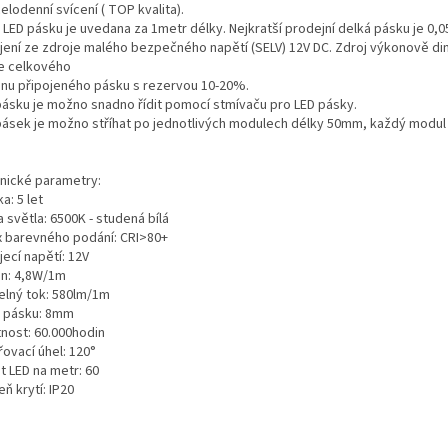
elodenní svícení ( TOP kvalita).
 LED pásku je uvedana za 1metr délky. Nejkratší prodejní delká pásku je 0,0
jení ze zdroje malého bezpečného napětí (SELV) 12V DC. Zdroj výkonově d
e celkového
onu připojeného pásku s rezervou 10-20%.
pásku je možno snadno řídit pomocí stmívaču pro LED pásky.
pásek je možno stříhat po jednotlivých modulech délky 50mm, každý modul
.
nické parametry:
a: 5 let
 světla: 6500K - studená bílá
x barevného podání: CRI>80+
ecí napětí: 12V
on: 4,8W/1m
elný tok: 580lm/1m
a pásku: 8mm
tnost: 60.000hodin
ovací úhel: 120°
t LED na metr: 60
ň krytí: IP20