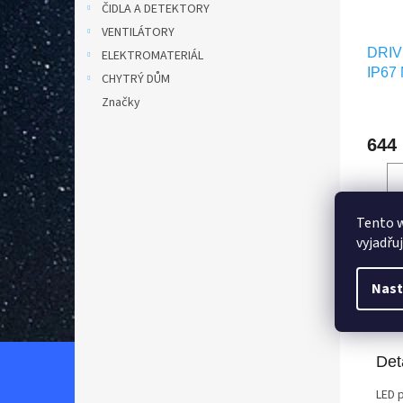
ČIDLA A DETEKTORY
VENTILÁTORY
DRIV
ELEKTROMATERIÁL
IP67
CHYTRÝ DŮM
Značky
644
Tento 
D
vyjadřu
Nast
Popi
Det
LED p