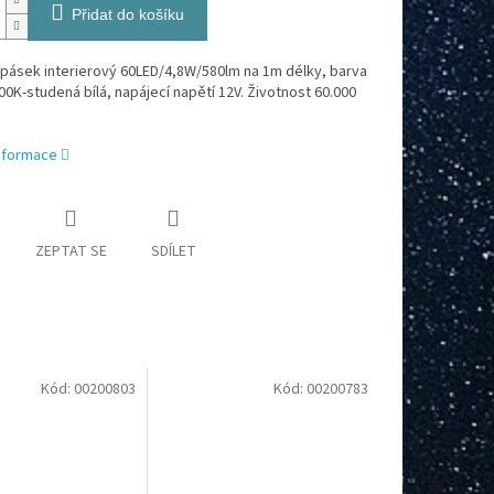
Přidat do košíku
 pásek interierový 60LED/4,8W/580lm na 1m délky, barva
00K-studená bílá, napájecí napětí 12V. Životnost 60.000
informace
ZEPTAT SE
SDÍLET
Kód:
00200803
Kód:
00200783