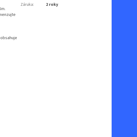
Záruka
:
2 roky
5m.
imenzujte
 obsahuje