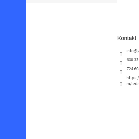
Z
á
p
a
t
Kontakt
í
info
@
608 33
724 60
https:
m/leds