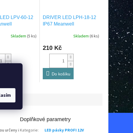
LED LPV-60-12
DRIVER LED LPH-18-12
nwell
IP67 Meanwell
Skladem
(5 ks)
Skladem
(6 ks)
210 Kč
šíku
Do košíku
lasím
Doplňkové parametry
ou určeny i
Kategorie
:
LED pásky PROFI 12V