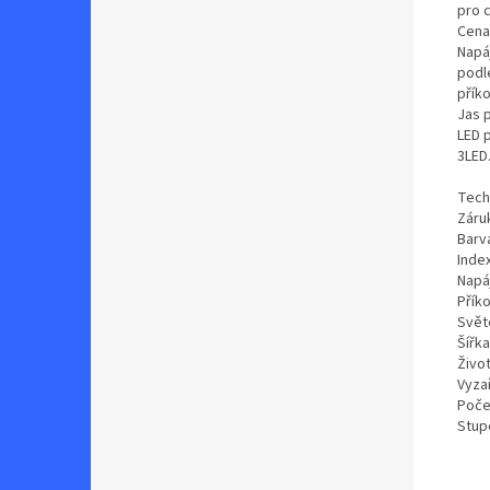
pro c
Cena
Napá
podl
přík
Jas 
LED 
3LED
Tech
Záruk
Barva
Inde
Napáj
Přík
Svět
Šířk
Živo
Vyzař
Poče
Stupe