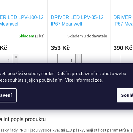
ER LED LPV-100-12
DRIVER LED LPV-35-12
DRIVER 
 Meanwell
IP67 Meanwell
IP67 Mea
Skladem
(1 ks)
Skladem u dodavatele
 Kč
353 Kč
390 Kč
web používá soubory cookie. Dalším procházením tohoto webu
o košíku
Do košíku
Do ko
jete souhlas s jejich používáním.. Více informací
zde
.
avení
Souh
s
Diskuze
ailní popis produktu
ásky řady PROFI jsou vysoce kvalitní LED pásky, mají stálost parametrů a js