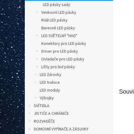
n
LED pásky sady
e
Venkovní LED pásky
l
RGB LED pásky
Barevné LED pásky
LED SVĚTELNÝ "HAD"
Konektory pro LED pásky
Driver pro LED pásky
Ovladače pro LED pásky
Lišty pro led pásky
LED žárovky
LED trubice
LED moduly
Souvi
Výbojky
SVÍTIDLA
JISTIČE A CHRÁNIČE
ROZVADĚČE
DOMOVNÍ VYPÍNAČE A ZÁSUVKY