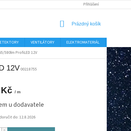
Přihlášení
NÁKUPNÍ
Prázdný košík
KOŠÍK
 DETEKTORY
VENTILÁTORY
ELEKTROMATERIÁL
CHYTRÝ D
5/580lm ProfiLED 12V
ED 12V
00218755
 Kč
/ m
em u dodavatele
oručit do:
12.8.2026