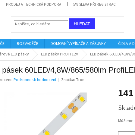
PRODEJ A TECHNICKÁ PODPORA
5% SLEVA PŘI REGISTRACI
HLEDAT
IČE
ROZVADĚČE
DOMOVNÍ VYPÍNAČE A ZÁSUVKY
ČIDLA A
iérové LED pásky
LED pásky PROFI 12V
LED pásek 60LED/4,8W/86
 pásek 60LED/4,8W/865/580lm ProfiL
né
noceno
Podrobnosti hodnocení
Značka:
Tron
ní
u
141
Měrná
Sklad
cena:
ek.
Můžeme d