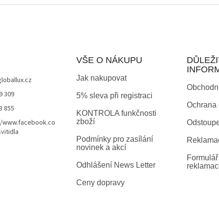
VŠE O NÁKUPU
DŮLEŽI
INFOR
Jak nakupovat
globallux.cz
Obchodn
9 309
5% sleva při registraci
Ochrana 
3 855
KONTROLA funkčnosti
zboží
//www.facebook.co
Odstoupe
vitidla
Podmínky pro zasílání
Reklamač
novinek a akcí
Formulář 
Odhlášení News Letter
reklamac
Ceny dopravy