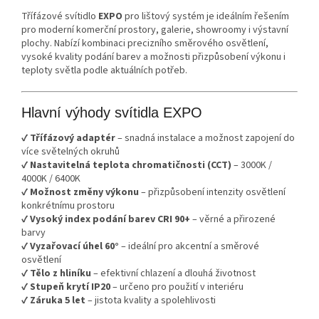
Třífázové svítidlo
EXPO
pro lištový systém je ideálním řešením
pro moderní komerční prostory, galerie, showroomy i výstavní
plochy. Nabízí kombinaci precizního směrového osvětlení,
vysoké kvality podání barev a možnosti přizpůsobení výkonu i
teploty světla podle aktuálních potřeb.
Hlavní výhody svítidla EXPO
✔
Třífázový adaptér
– snadná instalace a možnost zapojení do
více světelných okruhů
✔
Nastavitelná teplota chromatičnosti (CCT)
– 3000K /
4000K / 6400K
✔
Možnost změny výkonu
– přizpůsobení intenzity osvětlení
konkrétnímu prostoru
✔
Vysoký index podání barev CRI 90+
– věrné a přirozené
barvy
✔
Vyzařovací úhel 60°
– ideální pro akcentní a směrové
osvětlení
✔
Tělo z hliníku
– efektivní chlazení a dlouhá životnost
✔
Stupeň krytí IP20
– určeno pro použití v interiéru
✔
Záruka 5 let
– jistota kvality a spolehlivosti