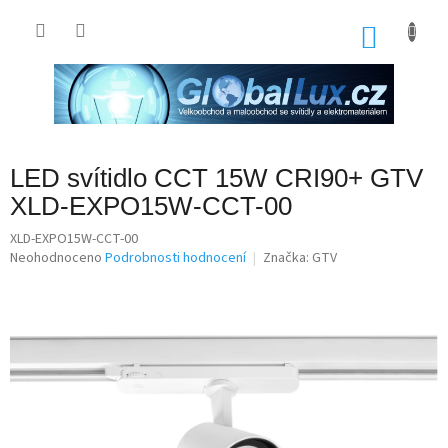
Přejít
na
NÁKU
obsah
KOŠÍK
LED svítidlo CCT 15W CRI90+ GTV
XLD-EXPO15W-CCT-00
XLD-EXPO15W-CCT-00
Průměrné
Neohodnoceno
Podrobnosti hodnocení
Značka:
GTV
hodnocení
produktu
je
0,0
z
5
hvězdiček.