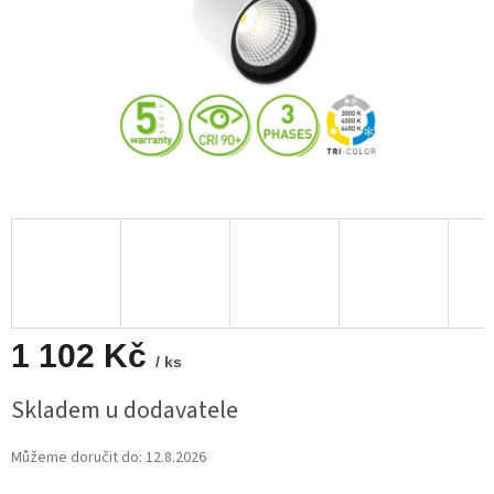
1 102 Kč
/ ks
Měrná
Skladem u dodavatele
cena:
Můžeme doručit do:
12.8.2026