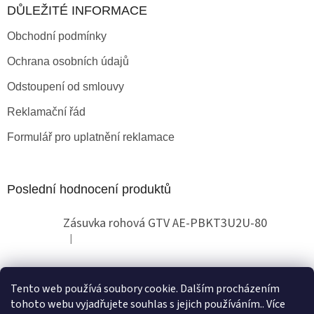
DŮLEŽITÉ INFORMACE
Obchodní podmínky
Ochrana osobních údajů
Odstoupení od smlouvy
Reklamační řád
Formulář pro uplatnění reklamace
Poslední hodnocení produktů
Zásuvka rohová GTV AE-PBKT3U2U-80
|
Hodnocení produktu je 2 z 5 hvězdiček.
Tento web používá soubory cookie. Dalším procházením
Obchodní pokyny
tohoto webu vyjadřujete souhlas s jejich používáním.. Více