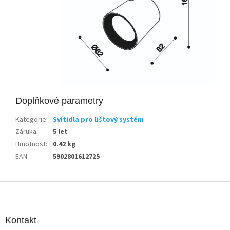
Doplňkové parametry
Kategorie
:
Svítidla pro lištový systém
Záruka
:
5 let
Hmotnost
:
0.42 kg
EAN
:
5902801612725
Z
á
p
a
Kontakt