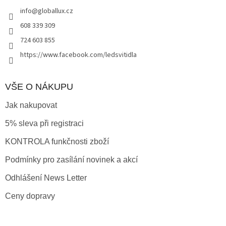
t
info
@
globallux.cz
í
608 339 309
724 603 855
https://www.facebook.com/ledsvitidla
VŠE O NÁKUPU
Jak nakupovat
5% sleva při registraci
KONTROLA funkčnosti zboží
Podmínky pro zasílání novinek a akcí
Odhlášení News Letter
Ceny dopravy