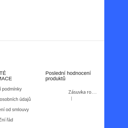
TÉ
Poslední hodnocení
MACE
produktů
í podmínky
Zásuvka rohová GTV AE-PBKT3U2U-80
|
osobních údajů
Hodnocení produktu je 2 z 5 hvězdi
ní od smlouvy
ní řád