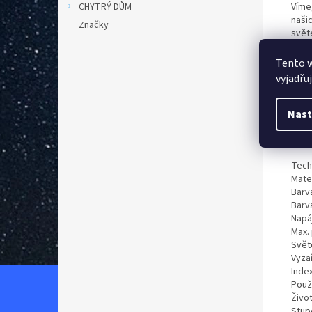
Víme,
CHYTRÝ DŮM
naši
Značky
svět
Svít
prac
Tento 
Strop
vyjadřu
(18W
kter
Difu
Nast
nezp
V dal
Tech
Mate
Barv
Barva
Napáj
Max.
Svět
Vyzař
Inde
Použ
Život
Stupe