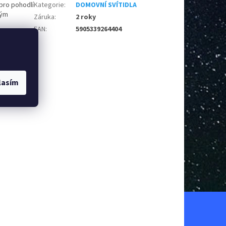
 pro pohodlí
Kategorie
:
DOMOVNÍ SVÍTIDLA
ným
Záruka
:
2 roky
EAN
:
5905339264404
kosti
 velikostech
delů, ze
větlo a
lasím