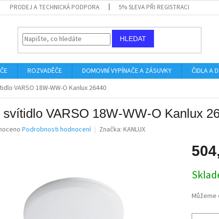
PRODEJ A TECHNICKÁ PODPORA
5% SLEVA PŘI REGISTRACI
HLEDAT
IČE
ROZVADĚČE
DOMOVNÍ VYPÍNAČE A ZÁSUVKY
ČIDLA A
ítidlo VARSO 18W-WW-O Kanlux 26440
 svítidlo VARSO 18W-WW-O Kanlux 2
né
noceno
Podrobnosti hodnocení
Značka:
KANLUX
ní
u
504
Měrná
Skla
cena:
ek.
Můžeme d