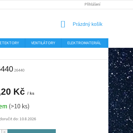
Přihlášení
NÁKUPNÍ
Prázdný košík
KOŠÍK
 DETEKTORY
VENTILÁTORY
ELEKTROMATERIÁL
CHYTRÝ D
6440
26440
,20 Kč
/ ks
dem
(>10 ks)
oručit do:
10.8.2026