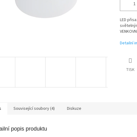
LED přis
světelným
VENKOVNÍ 
Detailní 
TISK
s
Související soubory (4)
Diskuze
ailní popis produktu