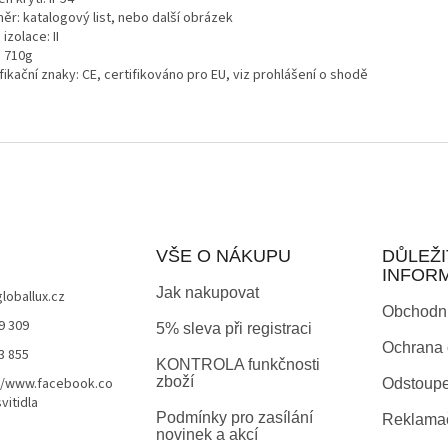
ěr: katalogový list, nebo další obrázek
 izolace: II
: 710g
fikační znaky: CE, certifikováno pro EU, viz prohlášení o shodě
VŠE O NÁKUPU
DŮLEŽI
INFOR
Jak nakupovat
globallux.cz
Obchodn
9 309
5% sleva při registraci
Ochrana 
3 855
KONTROLA funkčnosti
zboží
//www.facebook.co
Odstoupe
vitidla
Podmínky pro zasílání
Reklamač
novinek a akcí