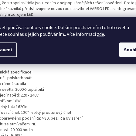
 že stropní svítidla jsou jedním z nejpopulárnějších rešení osvětlení. Proto
ch zákazníků představujeme novou rodinu svítidel VARSO LED - s integrova
elným zdrojem LED.
idla VARGO se hodí všude tam kde je vyžadována zvýšená odolnost proti vlh
hu, protože VARSO má velmi vysoký stupeň krytí IP54.
web používá soubory cookie. Dalším procházením tohoto webu
ní svítidla jsou k dispozici ve dvou tvarech (kulaté a čtvercové), v různých
jete souhlas s jejich používáním.. Více informací
zde
.
 a 24W) a dvěma barvami světla (teplé a neutrální) - což vám nabízí osm mo
ých můžete vybírat.
zor je vyroben z mléčného polykarbonátu (PC), který rovnoměrně rozptýlí s
avení
Souh
ůsobuje oslnění.
ším obrázku naleznete způsob přichycení, díky IP54 má svítidlo dvě části.
nická specifikace:
riál: polykarbonát
a rámečku: bílá
 světla: 3000K-teplá bílá
ecí napětí: 220 - 240V
 příkon: 18W
elný tok: 1620lm
ovací úhel: 120°- velký prostorový úhel
x barevného podání Ra: >80, bez IR a UV záření
ití se stmívačem: NE
nost: 20.000 hodin
ň krytí: IP54