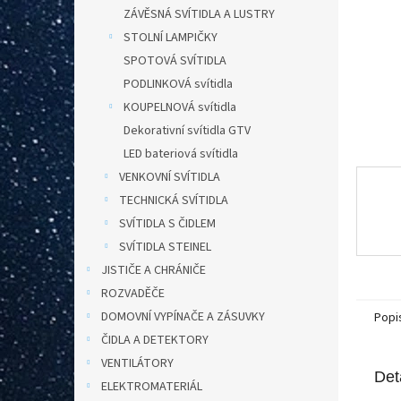
n
ZÁVĚSNÁ SVÍTIDLA A LUSTRY
e
STOLNÍ LAMPIČKY
l
SPOTOVÁ SVÍTIDLA
PODLINKOVÁ svítidla
KOUPELNOVÁ svítidla
Dekorativní svítidla GTV
LED bateriová svítidla
VENKOVNÍ SVÍTIDLA
TECHNICKÁ SVÍTIDLA
SVÍTIDLA S ČIDLEM
SVÍTIDLA STEINEL
JISTIČE A CHRÁNIČE
ROZVADĚČE
DOMOVNÍ VYPÍNAČE A ZÁSUVKY
Popi
ČIDLA A DETEKTORY
VENTILÁTORY
Det
ELEKTROMATERIÁL