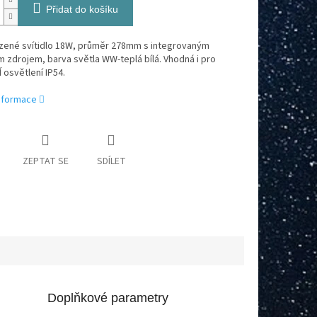
Přidat do košíku
azené svítidlo 18W, průměr 278mm s integrovaným
 zdrojem, barva světla WW-teplá bílá. Vhodná i pro
osvětlení IP54.
informace
ZEPTAT SE
SDÍLET
Doplňkové parametry