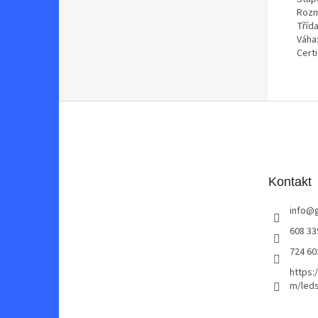
Rozm
Třída
Váha
Certi
Z
á
p
a
t
Kontakt
í
info
@
608 33
724 60
https:
m/leds