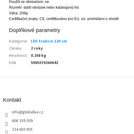
Použití se stmívačem: ne
Rozměr: další obrázek nebo katalogový list
Váha: 208g
Certifikační znaky: CE, certifikováno pro EU, viz. prohlášení o shodě
Doplňkové parametry
Kategorie
:
LED trubice 120 cm
Záruka
:
2 roky
Hmotnost
:
0.208 kg
EAN
:
5905339260642
Z
á
p
a
Kontakt
t
info
@
globallux.cz
í
608 339 309
724 603 855