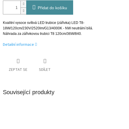
Přidat do košíku
Kvalitní vysoce svítivá LED trubice (zářivka) LED T8-
18W/120cm/230V/2520lm/G13/4000K - NW neutrální bílá.
Náhrada za zářivkovou trubici T8 120cm/36W/840.
Detailní informace
ZEPTAT SE
SDÍLET
Související produkty