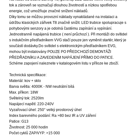
tok a zároveň se vyznačují dlouhou životností a nízkou spotřebou
energie, což umožňuje značné snížení nákladů.
Díky tomu se můžou provozní náklady vynakládané na instalaci a
údržbu klasických zářivek T8 značně snížit. LED trubice spolupracuje s
pohybovými senzory a je odolná častému zapínání a vypínání.
Jednostranně napájená trubice ( není průchozí ). Při montáži do svítidel
s indukčním předřadníkem VVG stačí pouze jen vyměnit startér, který je
součástí dodávky.Do svítidel s elektronickým předřadníkem EVG,
mohou být instalovány POUZE PO PŘEDCHOZÍ DEMONTÁŽI
PŘEDŘADNÍKU A ZAVEDENÍM NAPÁJENÍ PŘÍMO DO PATICE.
Schéme zapojení naleznete v katalogovém listu v příloze ke zboží.
Technická specifikace:
Materiál: kov + sklo
Barva světla: 4000K - NW neutrální bílá
Max. příkon: 18W
Světelný tok: 2520lm
Napájecí napětí: 220-240V
Vyzařovací úhel: 250° velký prostorový úhel
Index barevného podání: Ra >80 bez IR a UV záření
Patice: G13
Životnost: 25 000 hodin
Počet cyklů ZAP/VYP: >15 000