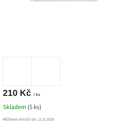
210 Kč
/ ks
Měrná
Skladem
(5 ks)
cena:
Můžeme doručit do:
11.8.2026