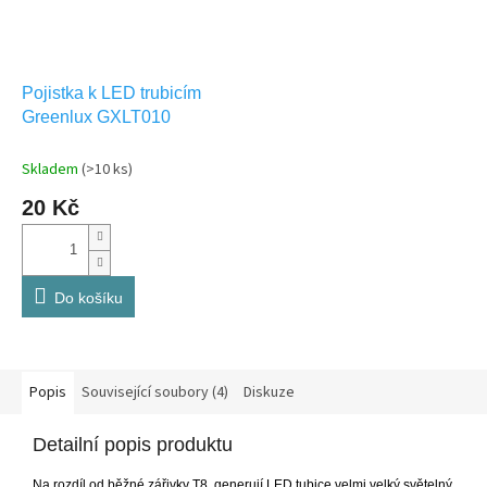
Pojistka k LED trubicím
Greenlux GXLT010
Skladem
(>10 ks)
20 Kč
Do košíku
Popis
Související soubory (4)
Diskuze
Detailní popis produktu
Na rozdíl od běžné zářivky T8, generují LED tubice velmi velký světelný