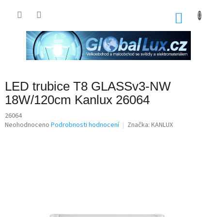
Přejít
na
NÁKU
obsah
KOŠÍK
LED trubice T8 GLASSv3-NW
18W/120cm Kanlux 26064
26064
Průměrné
Neohodnoceno
Podrobnosti hodnocení
Značka:
KANLUX
hodnocení
produktu
je
0,0
z
5
hvězdiček.