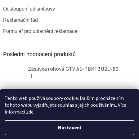
Odstoupení od smlouvy
Reklamační řád
Formulář pro uplatnění reklamace
Poslední hodnocení produktů
Zásuvka rohová GTV AE-PBKT3U2U-80
|
Hodnocení produktu je 2 z 5 hvězdiček.
Tento web používá soubory cookie. Dalším procházením
Obchodní pokyny
tohoto webu vyjadřujete souhlas s jejich používáním.. Více
informací
zde
.
Nastavení
Vytvořil Shoptet