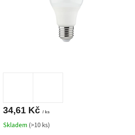
34,61 Kč
/ ks
Měrná
Skladem
(>10 ks)
cena: