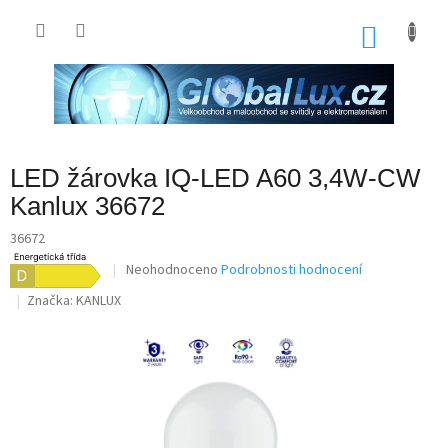
Přejít
na
NÁKU
obsah
KOŠÍK
LED žárovka IQ-LED A60 3,4W-CW
Kanlux 36672
36672
Průměrné
Neohodnoceno
Podrobnosti hodnocení
hodnocení
Značka:
KANLUX
produktu
je
0,0
z
5
hvězdiček.