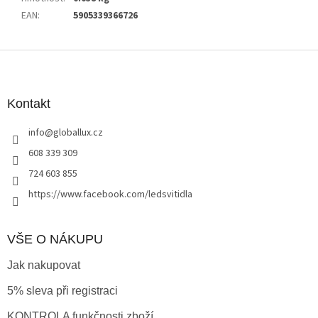
EAN
:
5905339366726
Z
á
p
a
Kontakt
t
info
@
globallux.cz
í
608 339 309
724 603 855
https://www.facebook.com/ledsvitidla
VŠE O NÁKUPU
Jak nakupovat
5% sleva při registraci
KONTROLA funkčnosti zboží