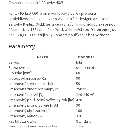
Ekvivalent klasické žárovky 40W.
Kanlux IQ-LED A60 je příznivá teplota barev pro oči a
spolehlivost, vše zachováno v klasickém designu A60. Nové
žárovky Kanlux iQ-LED se také vyznačují mimořádnou světelnou
účinností, až 138 lumenů na Watt, a tím nižší spotřebou energie.
Kanlux IQ-LED zajišťují plný komfort používání a bezpečnost.
Parametry
Název
Hodnota
Barva:
bílá
Barva světla:
studená bílá
Hloubka [mm]:
60
Index podání barev Ra:
90
Jmenovitá frekvence [Hz]:
50
Jmenovitá životnost lampy [h]:
25000
Jmenovité napětí [V]:
220-240 AC
Jmenovitý použitelný světelný tok [lm]:
470
Jmenovitý proud zdroje [mA]:
30
Jmenovitý úhel záření [°]:
180
Jmenovitý výkon [W]:
3.4
Kształt zarówki:
Standardní
Lampa je určena ke stmívání:
false