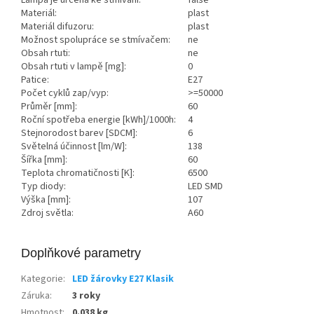
Materiál:
plast
Materiál difuzoru:
plast
Možnost spolupráce se stmívačem:
ne
Obsah rtuti:
ne
Obsah rtuti v lampě [mg]:
0
Patice:
E27
Počet cyklů zap/vyp:
>=50000
Průměr [mm]:
60
Roční spotřeba energie [kWh]/1000h:
4
Stejnorodost barev [SDCM]:
6
Světelná účinnost [lm/W]:
138
Šířka [mm]:
60
Teplota chromatičnosti [K]:
6500
Typ diody:
LED SMD
Výška [mm]:
107
Zdroj světla:
A60
Doplňkové parametry
Kategorie
:
LED žárovky E27 Klasik
Záruka
:
3 roky
Hmotnost
:
0.038 kg