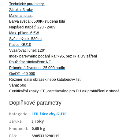
Technické parametry:
Záruka: 3 roky
Materiál: plast
Barva světla: 6500K- studená bílá
Napájecí napětí: 220 - 240V
Max. příkon: 6,5W
Světelný tok: 580lm
Patice: GU10
Vyzařovací úhel: 120°
Index barevného podání Ra: >95, bez IR a UV záření
Použití se stmívačem: NE
Průměrná životnost: 25.000 hodin
On/Off: >40,000
Rozměr: další obrázek nebo katalogový list
Váha: 50g
Certifikační znaky: CE, certifikováno pro EU viz prohlášení o shodě
Doplňkové parametry
Kategorie
:
LED žárovky GU10
Záruka
:
3 roky
Hmotnost
:
0.05 kg
EAN
:
5905339298119