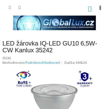
Přejít
na
NÁKU
obsah
KOŠÍK
LED žárovka IQ-LED GU10 6,5W-
CW Kanlux 35242
35242
Průměrné
Neohodnoceno
Podrobnosti hodnocení
Značka:
KANLUX
hodnocení
produktu
je
0,0
z
5
hvězdiček.