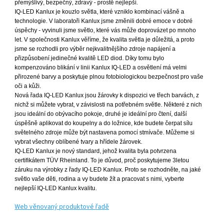
přemýšlivý, bezpečný, zdravý - prostě nejlepší.
IQ-LED Kanlux je kouzlo světla, které vzniklo kombinací vášně a
technologie. V laboratoři Kanlux jsme změnili dobré emoce v dobré
úspěchy - vyvinuli jsme světlo, které vás může doprovázet po mnoho
let. V společnosti Kanlux věříme, že kvalita
světla je důležitá, a proto
jsme se rozhodli pro výběr nejkvalitnějšího zdroje napájení a
přizpůsobení jedinečné kvalitě LED diod. Díky tomu bylo
kompenzováno blikání v linii Kanlux IQ-LED a osvětlení má velmi
přirozené barvy a poskytuje plnou
fotobiologickou bezpečnost pro vaše
oči a kůži.
Nová řada IQ-LED Kanlux jsou žárovky k dispozici ve třech barvách, z
nichž si můžete vybrat, v závislosti na potřebném světle. Některé z nich
jsou ideální do obývacího pokoje, druhé je ideální pro čtení, další
úspěšně aplikovat do koupelny a do
ložnice, kde budete čerpat sílu
světelného zdroje může být nastavena pomocí stmívače. Můžeme si
vybrat všechny oblíbené tvary a hřídele žárovek.
IQ-LED Kanlux je nový standard, jehož kvalita byla potvrzena
certifikátem TÜV Rheinland. To je důvod, proč poskytujeme 3letou
záruku na výrobky z řady IQ-LED Kanlux. Proto se rozhodněte, na jaké
světlo vaše děti, rodina a vy budete žít a
pracovat s nimi, vyberte
nejlepší IQ-LED Kanlux kvalitu.
Web věnovaný produktové řadě