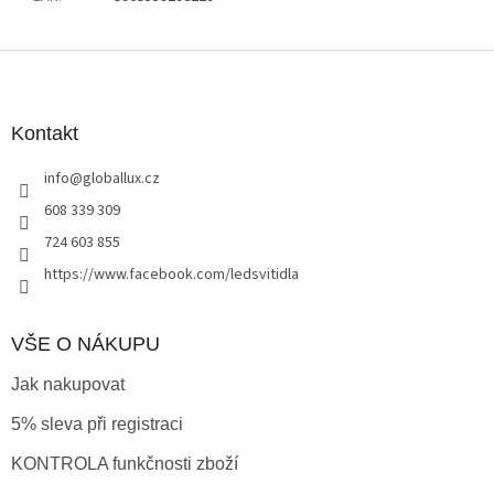
Z
á
p
a
Kontakt
t
info
@
globallux.cz
í
608 339 309
724 603 855
https://www.facebook.com/ledsvitidla
VŠE O NÁKUPU
Jak nakupovat
5% sleva při registraci
KONTROLA funkčnosti zboží