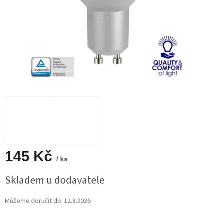
145 Kč
/ ks
Měrná
Skladem u dodavatele
cena:
Můžeme doručit do:
12.8.2026