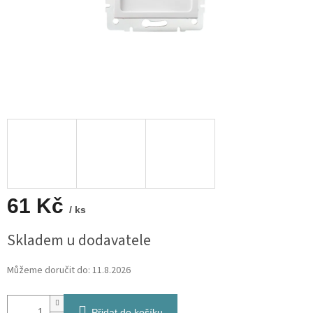
61 Kč
/ ks
Měrná
Skladem u dodavatele
cena:
Můžeme doručit do:
11.8.2026
Přidat do košíku