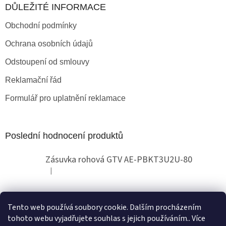
DŮLEŽITÉ INFORMACE
Obchodní podmínky
Ochrana osobních údajů
Odstoupení od smlouvy
Reklamační řád
Formulář pro uplatnění reklamace
Poslední hodnocení produktů
Zásuvka rohová GTV AE-PBKT3U2U-80
|
Hodnocení produktu je 2 z 5 hvězdiček.
Tento web používá soubory cookie. Dalším procházením
Obchodní pokyny
tohoto webu vyjadřujete souhlas s jejich používáním.. Více