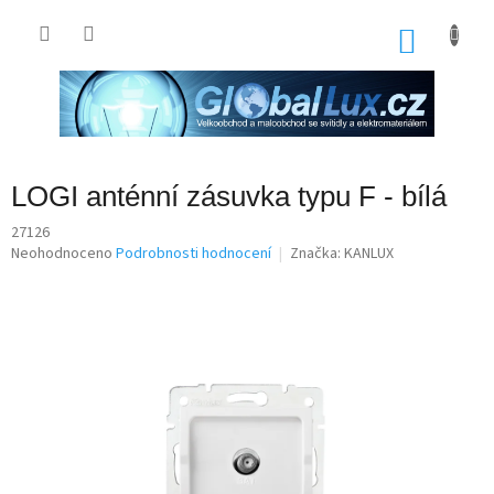
Přejít
na
NÁKU
obsah
KOŠÍK
LOGI anténní zásuvka typu F - bílá
27126
Průměrné
Neohodnoceno
Podrobnosti hodnocení
Značka:
KANLUX
hodnocení
produktu
je
0,0
z
5
hvězdiček.