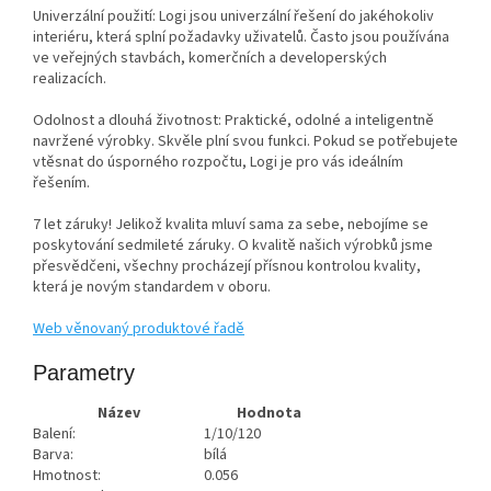
Univerzální použití: Logi jsou univerzální řešení do jakéhokoliv
interiéru, která splní požadavky uživatelů. Často jsou používána
ve veřejných stavbách, komerčních a developerských
realizacích.
Odolnost a dlouhá životnost: Praktické, odolné a inteligentně
navržené výrobky. Skvěle plní svou funkci. Pokud se potřebujete
vtěsnat do úsporného rozpočtu, Logi je pro vás ideálním
řešením.
7 let záruky! Jelikož kvalita mluví sama za sebe, nebojíme se
poskytování sedmileté záruky. O kvalitě našich výrobků jsme
přesvědčeni, všechny procházejí přísnou kontrolou kvality,
která je novým standardem v oboru.
Web věnovaný produktové řadě
Parametry
Název
Hodnota
Balení:
1/10/120
Barva:
bílá
Hmotnost:
0.056