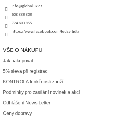
t
info
@
globallux.cz
í
608 339 309
724 603 855
https://www.facebook.com/ledsvitidla
VŠE O NÁKUPU
Jak nakupovat
5% sleva při registraci
KONTROLA funkčnosti zboží
Podmínky pro zasílání novinek a akcí
Odhlášení News Letter
Ceny dopravy