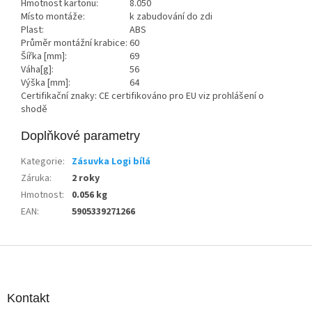
Hmotnost kartonu:
8.050
Místo montáže:
k zabudování do zdi
Plast:
ABS
Průměr montážní krabice:
60
Šířka [mm]:
69
Váha[g]:
56
Výška [mm]:
64
Certifikační znaky: CE certifikováno pro EU viz prohlášení o
shodě
Doplňkové parametry
Kategorie
:
Zásuvka Logi bílá
Záruka
:
2 roky
Hmotnost
:
0.056 kg
EAN
:
5905339271266
Z
á
p
a
Kontakt