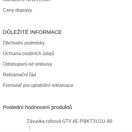
Ceny dopravy
DŮLEŽITÉ INFORMACE
Obchodní podmínky
Ochrana osobních údajů
Odstoupení od smlouvy
Reklamační řád
Formulář pro uplatnění reklamace
Poslední hodnocení produktů
Zásuvka rohová GTV AE-PBKT3U2U-80
|
Hodnocení produktu je 2 z 5 hvězdiček.