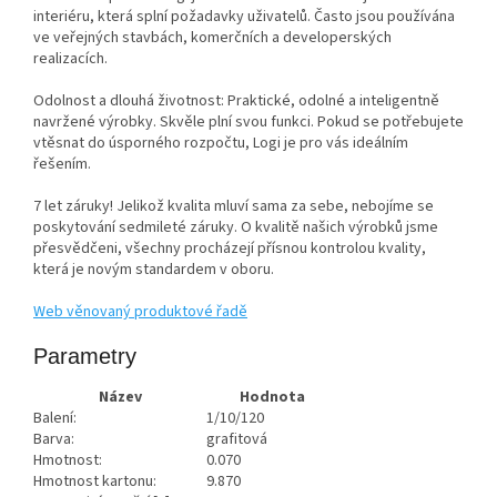
interiéru, která splní požadavky uživatelů. Často jsou používána
ve veřejných stavbách, komerčních a developerských
realizacích.
Odolnost a dlouhá životnost: Praktické, odolné a inteligentně
navržené výrobky. Skvěle plní svou funkci. Pokud se potřebujete
vtěsnat do úsporného rozpočtu, Logi je pro vás ideálním
řešením.
7 let záruky! Jelikož kvalita mluví sama za sebe, nebojíme se
poskytování sedmileté záruky. O kvalitě našich výrobků jsme
přesvědčeni, všechny procházejí přísnou kontrolou kvality,
která je novým standardem v oboru.
Web věnovaný produktové řadě
Parametry
Název
Hodnota
Balení:
1/10/120
Barva:
grafitová
Hmotnost:
0.070
Hmotnost kartonu:
9.870