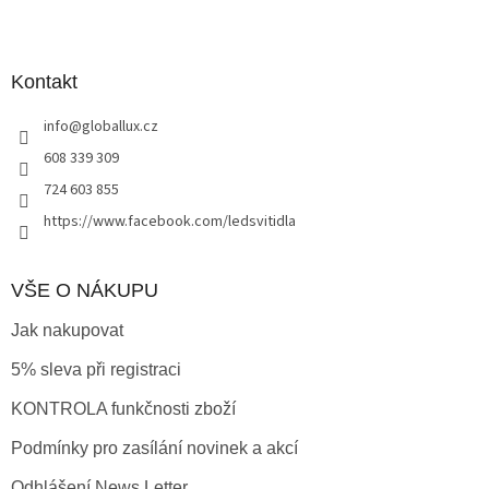
Z
á
p
a
Kontakt
t
info
@
globallux.cz
í
608 339 309
724 603 855
https://www.facebook.com/ledsvitidla
VŠE O NÁKUPU
Jak nakupovat
5% sleva při registraci
KONTROLA funkčnosti zboží
Podmínky pro zasílání novinek a akcí
Odhlášení News Letter