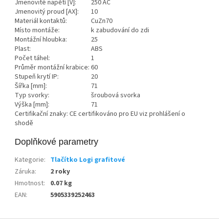
Jmenovité napětí [V]:
250 AC
Jmenovitý proud [AX]:
10
Materiál kontaktů:
CuZn70
Místo montáže:
k zabudování do zdi
Montážní hloubka:
25
Plast:
ABS
Počet táhel:
1
Průměr montážní krabice:
60
Stupeň krytí IP:
20
Šířka [mm]:
71
Typ svorky:
šroubová svorka
Výška [mm]:
71
Certifikační znaky: CE certifikováno pro EU viz prohlášení o
shodě
Doplňkové parametry
Kategorie
:
Tlačítko Logi grafitové
Záruka
:
2 roky
Hmotnost
:
0.07 kg
EAN
:
5905339252463