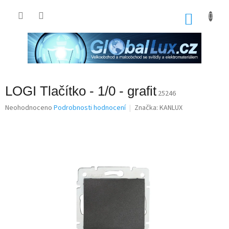
Přejít
na
NÁKU
obsah
KOŠÍK
LOGI Tlačítko - 1/0 - grafit
25246
Průměrné
Neohodnoceno
Podrobnosti hodnocení
Značka:
KANLUX
hodnocení
produktu
je
0,0
z
5
hvězdiček.