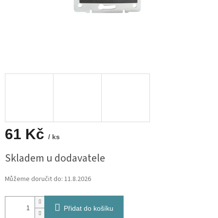
61 Kč
/ ks
Měrná
Skladem u dodavatele
cena:
Můžeme doručit do:
11.8.2026
Přidat do košíku