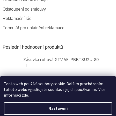
Odstoupení od smlouvy
Reklamační řád
Formulář pro uplatnění reklamace
Poslední hodnocení produktů
Zásuvka rohová GTV AE-PBKT3U2U-80
|
Hodnocení produktu je 2 z 5 hvězdiček.
Tento web používá soubory cookie. Dalším procházením
Obchodní pokyny
tohoto webu vyjadřujete souhlas s jejich používáním.. Více
informací
zde
.
Nastavení
Vytvořil Shoptet