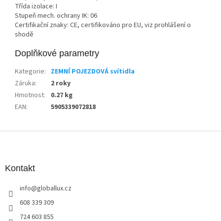
Třída izolace: I
Stupeň mech. ochrany IK: 06
Certifikační znaky: CE, certifikováno pro EU, viz prohlášení o
shodě
Doplňkové parametry
Kategorie
:
ZEMNÍ POJEZDOVÁ svítidla
Záruka
:
2 roky
Hmotnost
:
0.27 kg
EAN
:
5905339072818
Z
á
p
a
Kontakt
t
info
@
globallux.cz
í
608 339 309
724 603 855