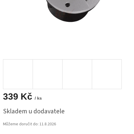
339 Kč
/ ks
Měrná
Skladem u dodavatele
cena:
Můžeme doručit do:
11.8.2026