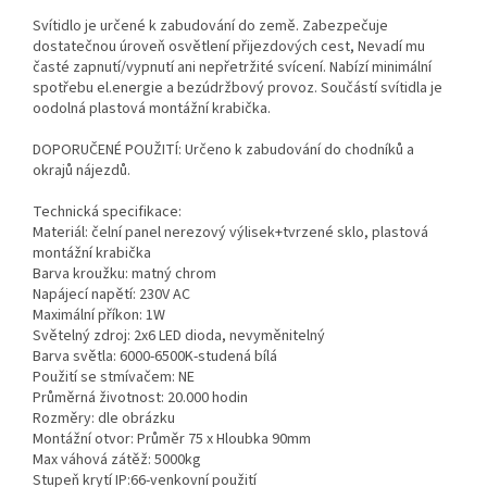
Svítidlo je určené k zabudování do země. Zabezpečuje
dostatečnou úroveň osvětlení přijezdových cest, Nevadí mu
časté zapnutí/vypnutí ani nepřetržité svícení. Nabízí minimální
spotřebu el.energie a bezúdržbový provoz. Součástí svítidla je
oodolná plastová montážní krabička.
DOPORUČENÉ POUŽITÍ: Určeno k zabudování do chodníků a
okrajů nájezdů.
Technická specifikace:
Materiál: čelní panel nerezový výlisek+tvrzené sklo, plastová
montážní krabička
Barva kroužku: matný chrom
Napájecí napětí: 230V AC
Maximální příkon: 1W
Světelný zdroj: 2x6 LED dioda, nevyměnitelný
Barva světla: 6000-6500K-studená bílá
Použití se stmívačem: NE
Průměrná životnost: 20.000 hodin
Rozměry: dle obrázku
Montážní otvor: Průměr 75 x Hloubka 90mm
Max váhová zátěž: 5000kg
Stupeň krytí IP:66-venkovní použití