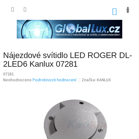
Přejít
na
NÁKU
obsah
KOŠÍK
Nájezdové svítidlo LED ROGER DL-
2LED6 Kanlux 07281
07281
Průměrné
Neohodnoceno
Podrobnosti hodnocení
Značka:
KANLUX
hodnocení
produktu
je
0,0
z
5
hvězdiček.