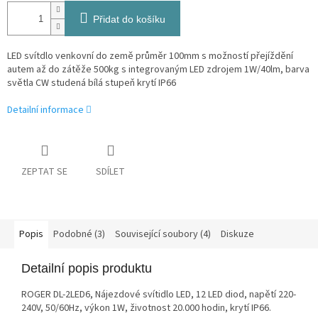
Přidat do košíku
LED svítdlo venkovní do země průměr 100mm s možností přejíždění
autem až do zátěže 500kg s integrovaným LED zdrojem 1W/40lm, barva
světla CW studená bílá stupeň krytí IP66
Detailní informace
ZEPTAT SE
SDÍLET
Popis
Podobné (3)
Související soubory (4)
Diskuze
Detailní popis produktu
ROGER DL-2LED6, Nájezdové svítidlo LED, 12 LED diod, napětí 220-
240V, 50/60Hz, výkon 1W, životnost 20.000 hodin, krytí IP66.