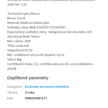
230V tak i 12V
Technická specifikace:
Barva: černá
Materiál: hliníková slitina/sklo
Světelný zdroj: NENI SOUČÁSTÍ DODÁVKY
Doporučený světelný zdroj : Halogenová žárovka nebo LED
žárovka-průměr 50mm
Max. výkon: 35W
Třída izolace:III
Stupeň krytí IP:20
Min. vzdálenost od osvět.objektu: 0,5 m
Váha:140g
Certifikační znaky: CE, certifikováno pro EU, viz prohlášení o
shodě
Doplňkové parametry
Kategorie
:
Bodovky vestavné skleněné
Záruka
:
2 roky
EAN
:
5905339267177