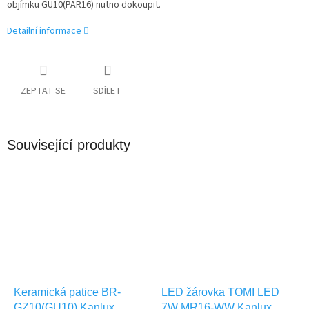
objímku GU10(PAR16) nutno dokoupit.
Detailní informace
ZEPTAT SE
SDÍLET
Související produkty
Keramická patice BR-
LED žárovka TOMI LED
GZ10(GU10) Kanlux
7W MR16-WW Kanlux