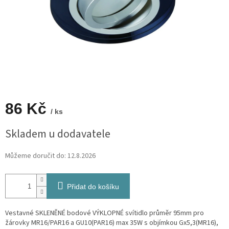
86 Kč
/ ks
Měrná
Skladem u dodavatele
cena:
Můžeme doručit do:
12.8.2026
Přidat do košíku
Vestavné SKLENĚNÉ bodové VÝKLOPNÉ svítidlo průměr 95mm pro
žárovky MR16/PAR16 a GU10(PAR16) max 35W s objímkou Gx5,3(MR16),