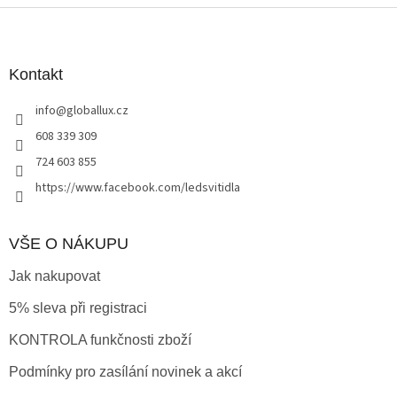
Z
á
p
a
Kontakt
t
info
@
globallux.cz
í
608 339 309
724 603 855
https://www.facebook.com/ledsvitidla
VŠE O NÁKUPU
Jak nakupovat
5% sleva při registraci
KONTROLA funkčnosti zboží
Podmínky pro zasílání novinek a akcí