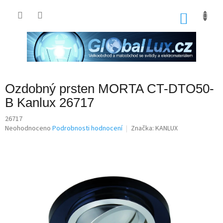
Přejít
na
NÁKU
obsah
KOŠÍK
Ozdobný prsten MORTA CT-DTO50-
B Kanlux 26717
26717
Průměrné
Neohodnoceno
Podrobnosti hodnocení
Značka:
KANLUX
hodnocení
produktu
je
0,0
z
5
hvězdiček.