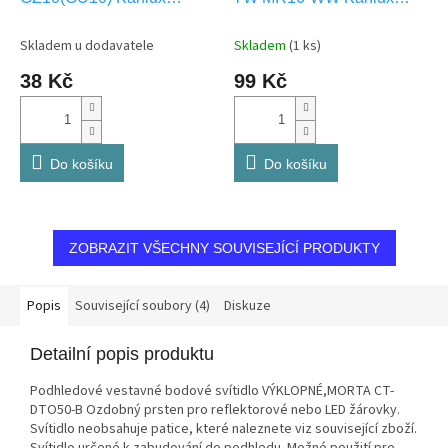
72369
22706
Skladem u dodavatele
Skladem
(1 ks)
38 Kč
99 Kč
Do košíku
Do košíku
ZOBRAZIT VŠECHNY SOUVISEJÍCÍ PRODUKTY
Popis
Související soubory (4)
Diskuze
Detailní popis produktu
Podhledové vestavné bodové svítidlo VÝKLOPNÉ,MORTA CT-
DTO50-B Ozdobný prsten pro reflektorové nebo LED žárovky.
Svítidlo neobsahuje patice, které naleznete viz související zboží.
Svítidlo určené k zabudování do podhledu. Možné použití pro