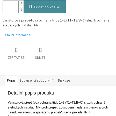
Přidat do košíku
Varistorová přepěťová ochrana třídy 1+2 (T1+T2/B+C) služí k ochraně
eletrických instalací NN
Detailní informace
ZEPTAT SE
SDÍLET
Popis
Související soubory (4)
Diskuze
Detailní popis produktu
Varistorová přepěťová ochrana třídy 1+2 (T1+T2/B+C) služí k ochraně
eletrických instalací NN protí přepětí způsobením úderem blesku a proti
naindukovanému a spínacímu přepětí/určená pro sítě TN/TT.