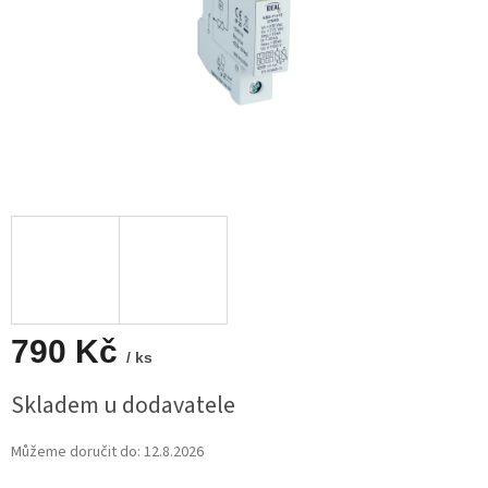
790 Kč
/ ks
Měrná
Skladem u dodavatele
cena:
Můžeme doručit do:
12.8.2026