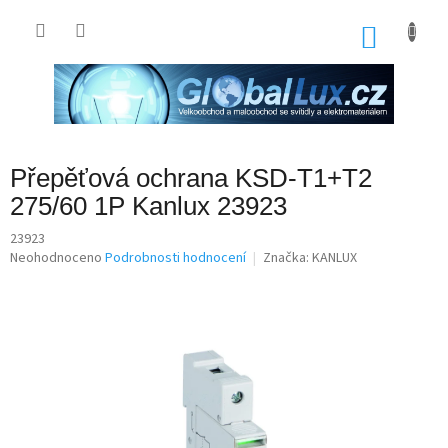
Přejít
na
NÁKU
obsah
KOŠÍK
Přepěťová ochrana KSD-T1+T2
275/60 1P Kanlux 23923
23923
Průměrné
Neohodnoceno
Podrobnosti hodnocení
Značka:
KANLUX
hodnocení
produktu
je
0,0
z
5
hvězdiček.