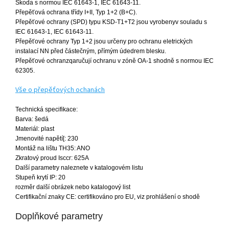
Škoda s normou IEC 61643-1, IEC 61643-11.
Přepěťová ochrana třídy I+II, Typ 1+2 (B+C).
Přepěťové ochrany (SPD) typu KSD-T1+T2 jsou vyrobenyv souladu s
IEC 61643-1, IEC 61643-11.
Přepěťové ochrany Typ 1+2 jsou určeny pro ochranu eletrických
instalací NN před částečným, přímým údedrem blesku.
Přepěťové ochranzqaručují ochranu v zóně OA-1 shodně s normou IEC
62305.
Vše o přepěťových ochanách
Technická specifikace:
Barva: šedá
Materiál: plast
Jmenovité napětí[: 230
Montáž na lištu TH35: ANO
Zkratový proud Isccr: 625A
Další parametry naleznete v katalogovém listu
Stupeň krytí IP: 20
rozměr další obrázek nebo katalogový list
Certifikační znaky CE: certifikováno pro EU, viz prohlášení o shodě
Doplňkové parametry