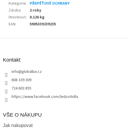
Kategorie
:
PŘEPĚŤOVÉ OCHRANY
Záruka
:
2 roky
Hmotnost
:
0.126 kg
EAN
:
5905339239235
Z
á
p
a
Kontakt
t
info
@
globallux.cz
í
608 339 309
724 603 855
https://www.facebook.com/ledsvitidla
VŠE O NÁKUPU
Jak nakupovat