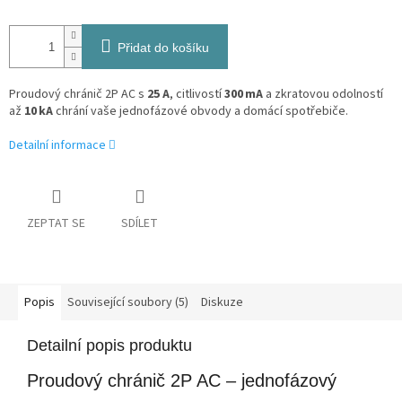
Přidat do košíku
Proudový chránič 2P AC s
25 A
, citlivostí
300 mA
a zkratovou odolností
až
10 kA
chrání vaše jednofázové obvody a domácí spotřebiče.
Detailní informace
ZEPTAT SE
SDÍLET
Popis
Související soubory (5)
Diskuze
Detailní popis produktu
Proudový chránič 2P AC – jednofázový