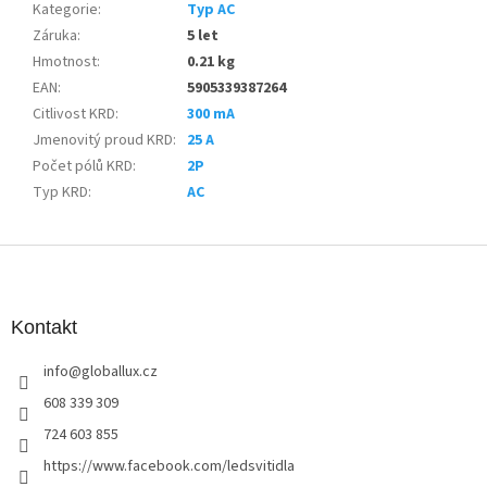
Kategorie
:
Typ AC
Záruka
:
5 let
Hmotnost
:
0.21 kg
EAN
:
5905339387264
Citlivost KRD
:
300 mA
Jmenovitý proud KRD
:
25 A
Počet pólů KRD
:
2P
Typ KRD
:
AC
Z
á
p
a
Kontakt
t
info
@
globallux.cz
í
608 339 309
724 603 855
https://www.facebook.com/ledsvitidla