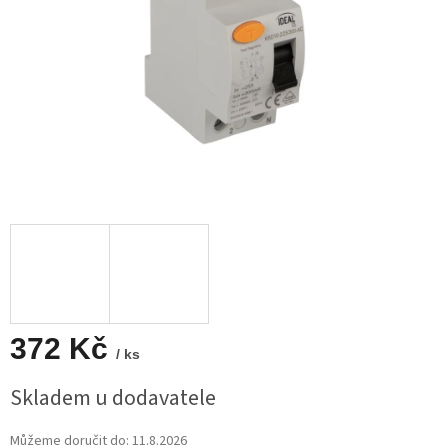
372 Kč
/ ks
Měrná
Skladem u dodavatele
cena:
Můžeme doručit do:
11.8.2026