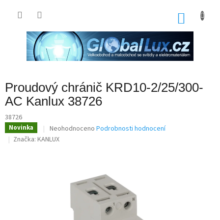
Přejít
na
NÁKU
obsah
KOŠÍK
Proudový chránič KRD10-2/25/300-
AC Kanlux 38726
38726
Průměrné
Novinka
Neohodnoceno
Podrobnosti hodnocení
hodnocení
Značka:
KANLUX
produktu
je
0,0
z
5
hvězdiček.