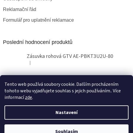
Reklamační řád
Formulář pro uplatnění reklamace
Poslední hodnocení produktů
Zásuvka rohová GTV AE-PBKT3U2U-80
|
Hodnocení produktu je 2 z 5 hvězdiček.
Tento web používá soubory cookie. Dalším procházením
Obchodní pokyny
tohoto webu vyjadřujete souhlas s jejich používáním.. Více
informací
zde
.
Nastavení
Vytvořil Shoptet
Copyright 2026
Globallux
. Všechna práva vyhrazena.
Souhlasím