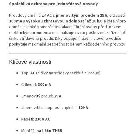
Spolehlivá ochrana pro jednofázové obvody
Proudový chránič 2P AC s
jmenovitým proudem 25 A
, citlivostí
300 mA
a
vysokou zkratovou odolností až 10 kA
je ideální pro
domácí a lehké komerční instalace. Chrání osoby před úrazem
elektrickým proudem a minimalizuje riziko poškození zařízení při
úniku střídavého proudu. Díky odpojení fáze i nulového vodiče
poskytuje maximální bezpečnost během každodenního provozu.
Klíčové vlastnosti
Typ:
AC
(citlivý na střídavý reziduální proud)
Citlivost:
300 mA
Jmenovitý proud:
25 A
Jmenovitá schopnost zapínání:
10 kA
Napětí:
230 V AC
Montáž:
na lištu TH35