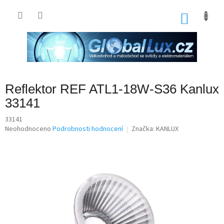
Přejít
na
NÁKU
obsah
KOŠÍK
Reflektor REF ATL1-18W-S36 Kanlux
33141
33141
Průměrné
Neohodnoceno
Podrobnosti hodnocení
Značka:
KANLUX
hodnocení
produktu
je
0,0
z
5
hvězdiček.