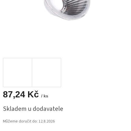
87,24 Kč
/ ks
Měrná
Skladem u dodavatele
cena:
Můžeme doručit do:
12.8.2026