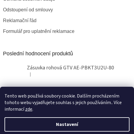
Odstoupení od smlouvy
Reklamační řád
Formulář pro uplatnění reklamace
Poslední hodnocení produktů
Zásuvka rohová GTV AE-PBKT3U2U-80
|
Hodnocení produktu je 2 z 5 hvězdiček.
Tento web používá soubory cookie. Dalším procházením
Obchodní pokyny
tohoto webu vyjadřujete souhlas s jejich používáním.. Více
informací
zde
.
Nastavení
Vytvořil Shoptet