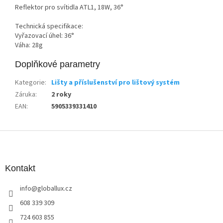
Reflektor pro svítidla ATL1, 18W, 36°
Technická specifikace:
Vyřazovací úhel: 36°
Váha: 28g
Doplňkové parametry
Kategorie
:
Lišty a příslušenství pro lištový systém
Záruka
:
2 roky
EAN
:
5905339331410
Z
á
p
a
Kontakt
t
info
@
globallux.cz
í
608 339 309
724 603 855