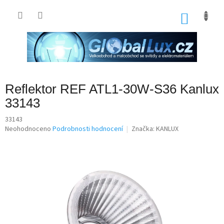
Přejít
na
NÁKU
obsah
KOŠÍK
Reflektor REF ATL1-30W-S36 Kanlux
33143
33143
Průměrné
Neohodnoceno
Podrobnosti hodnocení
Značka:
KANLUX
hodnocení
produktu
je
0,0
z
5
hvězdiček.