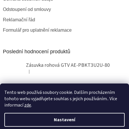
Odstoupení od smlouvy
Reklamační řád
Formulář pro uplatnění reklamace
Poslední hodnocení produktů
Zásuvka rohová GTV AE-PBKT3U2U-80
|
Hodnocení produktu je 2 z 5 hvězdiček.
Tento web používá soubory cookie. Dalším procházením
Obchodní pokyny
tohoto webu vyjadřujete souhlas s jejich používáním.. Více
informací
zde
.
Nastavení
Vytvořil Shoptet