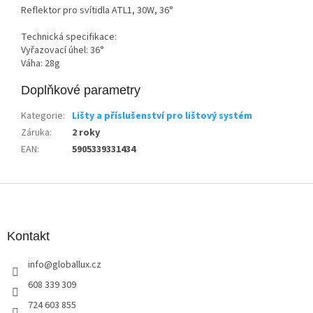
Reflektor pro svítidla ATL1, 30W, 36°
Technická specifikace:
Vyřazovací úhel: 36°
Váha: 28g
Doplňkové parametry
Kategorie
:
Lišty a příslušenství pro lištový systém
Záruka
:
2 roky
EAN
:
5905339331434
Z
á
p
a
Kontakt
t
info
@
globallux.cz
í
608 339 309
724 603 855