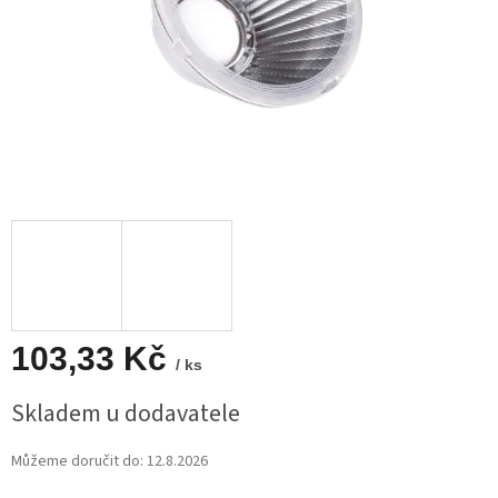
103,33 Kč
/ ks
Měrná
Skladem u dodavatele
cena:
Můžeme doručit do:
12.8.2026