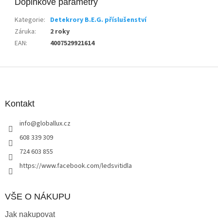
Doplňkové parametry
Kategorie
:
Detekrory B.E.G. příslušenství
Záruka
:
2 roky
EAN
:
4007529921614
Z
á
p
a
Kontakt
t
info
@
globallux.cz
í
608 339 309
724 603 855
https://www.facebook.com/ledsvitidla
VŠE O NÁKUPU
Jak nakupovat