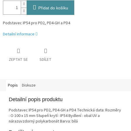
Přidat do košíku
Podstavec IP54 pro PD2, PD4-GH a PD4
Detailní informace
ZEPTAT SE
SDÍLET
Popis
Diskuze
Detailní popis produktu
Podstavec IP54 pro PD2, PD4-GH a PD4 Technická data: Rozměry
: O 100 x 15 mm Stupeň krytí : IP54 Bydlení : obal UV a
nárazuvzdorný polykarbonát Barva: bílá