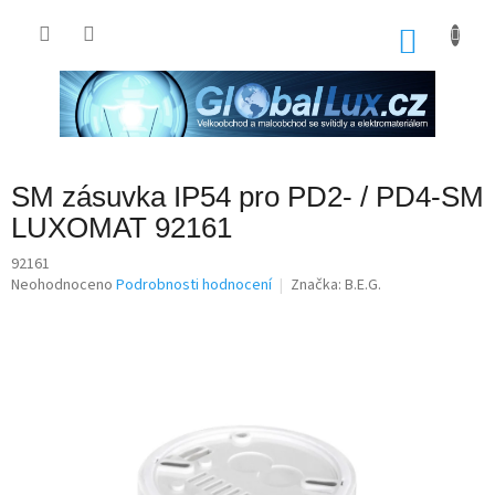
Přejít
na
NÁKU
obsah
KOŠÍK
SM zásuvka IP54 pro PD2- / PD4-SM
LUXOMAT 92161
92161
Průměrné
Neohodnoceno
Podrobnosti hodnocení
Značka:
B.E.G.
hodnocení
produktu
je
0,0
z
5
hvězdiček.