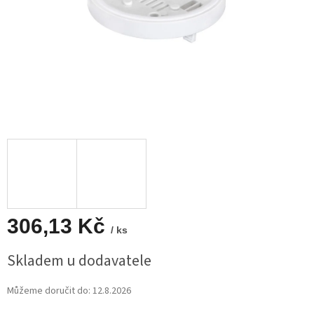
306,13 Kč
/ ks
Měrná
Skladem u dodavatele
cena:
Můžeme doručit do:
12.8.2026