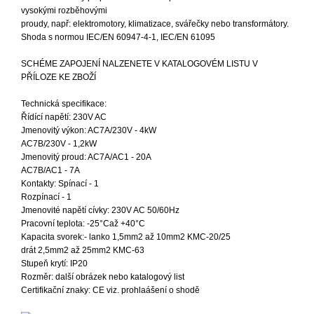
vysokými rozběhovými
proudy, např: elektromotory, klimatizace, svářečky nebo transformátory.
Shoda s normou IEC/EN 60947-4-1, IEC/EN 61095
SCHÉME ZAPOJENÍ NALZENETE V KATALOGOVÉM LISTU V
PŘÍLOZE KE ZBOŽÍ
Technická specifikace:
Řídící napětí: 230V AC
Jmenovitý výkon: AC7A/230V - 4kW
AC7B/230V - 1,2kW
Jmenovitý proud: AC7A/AC1 - 20A
AC7B/AC1 - 7A
Kontakty: Spínací - 1
Rozpínací - 1
Jmenovité napětí cívky: 230V AC 50/60Hz
Pracovní teplota: -25°Caž +40°C
Kapacita svorek:- lanko 1,5mm2 až 10mm2 KMC-20/25
drát 2,5mm2 až 25mm2 KMC-63
Stupeň krytí: IP20
Rozměr: další obrázek nebo katalogový list
Certifikační znaky: CE viz. prohlaášení o shodě