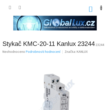
Přejít
na
NÁKU
obsah
KOŠÍK
Stykač KMC-20-11 Kanlux 23244
23244
Průměrné
Neohodnoceno
Podrobnosti hodnocení
Značka:
KANLUX
hodnocení
produktu
je
0,0
z
5
hvězdiček.