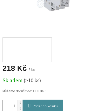
218 Kč
/ ks
Měrná
Skladem
(>10 ks)
cena:
Můžeme doručit do:
11.8.2026
Přidat do košíku