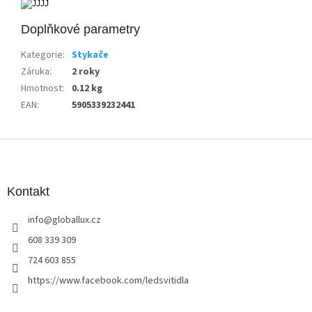
Doplňkové parametry
Kategorie
:
Stykače
Záruka
:
2 roky
Hmotnost
:
0.12 kg
EAN
:
5905339232441
Z
á
p
a
Kontakt
t
info
@
globallux.cz
í
608 339 309
724 603 855
https://www.facebook.com/ledsvitidla