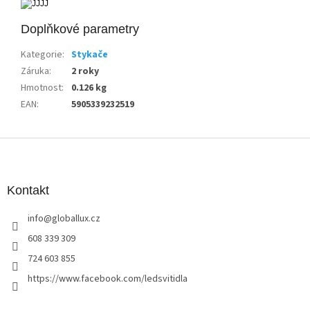
Doplňkové parametry
Kategorie
:
Stykače
Záruka
:
2 roky
Hmotnost
:
0.126 kg
EAN
:
5905339232519
Z
á
p
a
Kontakt
t
info
@
globallux.cz
í
608 339 309
724 603 855
https://www.facebook.com/ledsvitidla