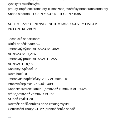
vysokými rozběhovými
proudy, např: elektromotory, klimatizace, svářečky nebo transformátory.
Shoda s normou IEC/EN 60947-4-1, IEC/EN 61095
SCHÉME ZAPOJENÍ NALZENETE V KATALOGOVÉM LISTU V
PŘÍLOZE KE ZBOŽÍ
Technická specifikace:
Řídící napětí: 230V AC
Jmenovitý výkon: AC7A/230V - 4kW
AC7B/230V - 1,2kW
Jmenovitý proud: AC7A/AC1 - 25A
AC7B/AC1 - 8,5A
Kontakty: Spínací - 2
Rozpínací - 0
Jmenovité napětí cívky: 230V AC 50/60Hz
Pracovní teplota: -25°Caž +40°C
Kapacita svorek:- lanko 1,5mm2 až 10mm2 KMC-20/25
drát 2,5mm2 až 25mm2 KMC-63
Stupeň krytí: IP20
Rozměr: další obrázek nebo katalogový list
Certifikační znaky: CE viz. prohlaášení o shodě