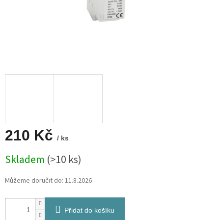
210 Kč
/ ks
Měrná
Skladem
(>10 ks)
cena:
Můžeme doručit do:
11.8.2026
Přidat do košíku