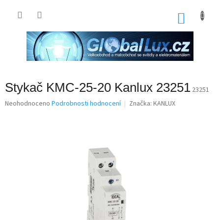
Přejít
na
NÁKU
obsah
KOŠÍK
Stykač KMC-25-20 Kanlux 23251
23251
Průměrné
Neohodnoceno
Podrobnosti hodnocení
Značka:
KANLUX
hodnocení
produktu
je
0,0
z
5
hvězdiček.