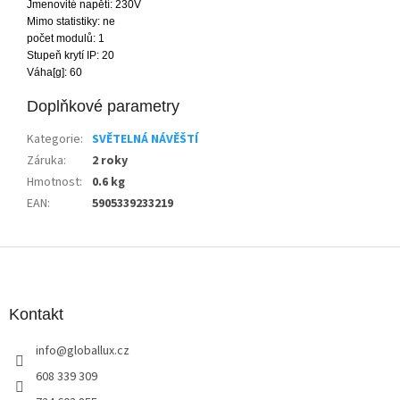
Jmenovité napětí: 230V
Mimo statistiky: ne
počet modulů: 1
Stupeň krytí IP: 20
Váha[g]: 60
Doplňkové parametry
Kategorie
:
SVĚTELNÁ NÁVĚŠTÍ
Záruka
:
2 roky
Hmotnost
:
0.6 kg
EAN
:
5905339233219
Z
á
p
a
Kontakt
t
info
@
globallux.cz
í
608 339 309