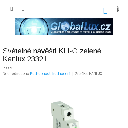
Přejít
na
NÁKU
obsah
KOŠÍK
Světelné návěští KLI-G zelené
Kanlux 23321
23321
Průměrné
Neohodnoceno
Podrobnosti hodnocení
Značka:
KANLUX
hodnocení
produktu
je
0,0
z
5
hvězdiček.