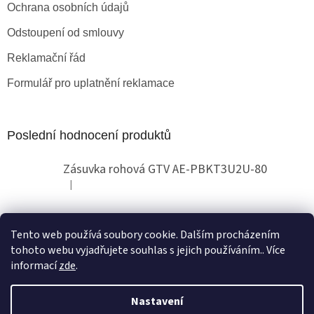
Ochrana osobních údajů
Odstoupení od smlouvy
Reklamační řád
Formulář pro uplatnění reklamace
Poslední hodnocení produktů
Zásuvka rohová GTV AE-PBKT3U2U-80
|
Hodnocení produktu je 2 z 5 hvězdiček.
Tento web používá soubory cookie. Dalším procházením
Obchodní pokyny
tohoto webu vyjadřujete souhlas s jejich používáním.. Více
informací
zde
.
Nastavení
Vytvořil Shoptet