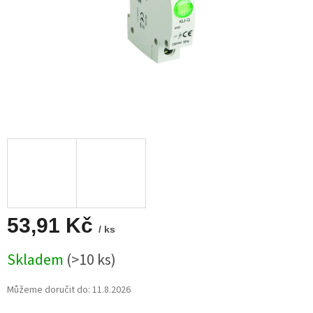
53,91 Kč
/ ks
Měrná
Skladem
(>10 ks)
cena:
Můžeme doručit do:
11.8.2026