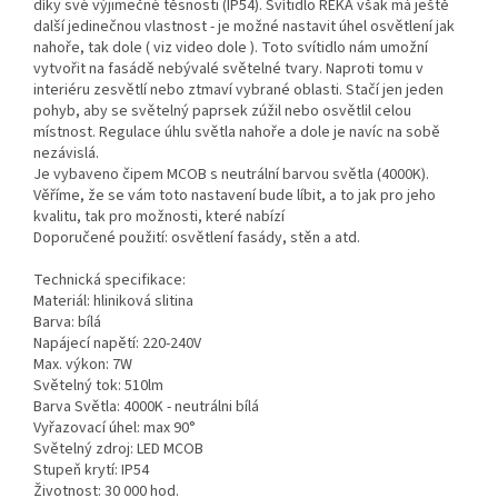
díky své výjimečné těsnosti (IP54). Svítidlo REKA však má ještě
další jedinečnou vlastnost - je možné nastavit úhel osvětlení jak
nahoře, tak dole ( viz video dole ). Toto svítidlo nám umožní
vytvořit na fasádě nebývalé světelné tvary. Naproti tomu v
interiéru zesvětlí nebo ztmaví vybrané oblasti. Stačí jen jeden
pohyb, aby se světelný paprsek zúžil nebo osvětlil celou
místnost. Regulace úhlu světla nahoře a dole je navíc na sobě
nezávislá.
Je vybaveno čipem MCOB s neutrální barvou světla (4000K).
Věříme, že se vám toto nastavení bude líbit, a to jak pro jeho
kvalitu, tak pro možnosti, které nabízí
Doporučené použití: osvětlení fasády, stěn a atd.
Technická specifikace:
Materiál: hliniková slitina
Barva: bílá
Napájecí napětí: 220-240V
Max. výkon: 7W
Světelný tok: 510lm
Barva Světla: 4000K - neutrálni bílá
Vyřazovací úhel: max 90°
Světelný zdroj: LED MCOB
Stupeň krytí: IP54
Životnost: 30 000 hod.