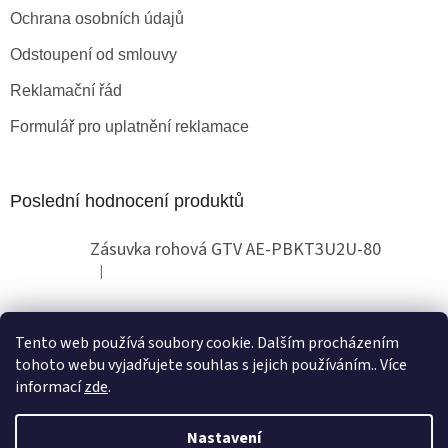
Ochrana osobních údajů
Odstoupení od smlouvy
Reklamační řád
Formulář pro uplatnění reklamace
Poslední hodnocení produktů
Zásuvka rohová GTV AE-PBKT3U2U-80
|
Hodnocení produktu je 2 z 5 hvězdiček.
Tento web používá soubory cookie. Dalším procházením
Obchodní pokyny
tohoto webu vyjadřujete souhlas s jejich používáním.. Více
informací
zde
.
Nastavení
Vytvořil Shoptet