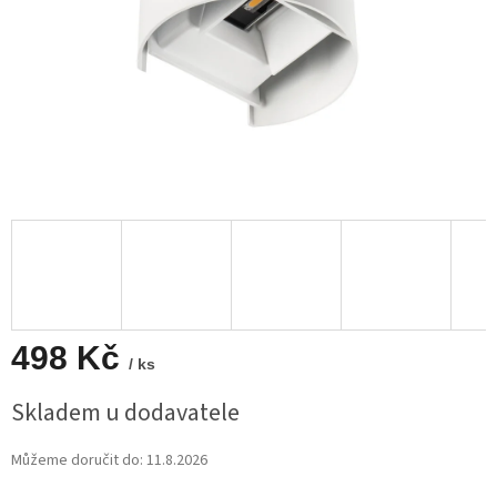
498 Kč
/ ks
Měrná
Skladem u dodavatele
cena:
Můžeme doručit do:
11.8.2026