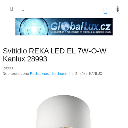
Přejít
na
NÁKU
obsah
KOŠÍK
Svítidlo REKA LED EL 7W-O-W
Kanlux 28993
28993
Průměrné
Neohodnoceno
Podrobnosti hodnocení
Značka:
KANLUX
hodnocení
produktu
je
0,0
z
5
hvězdiček.