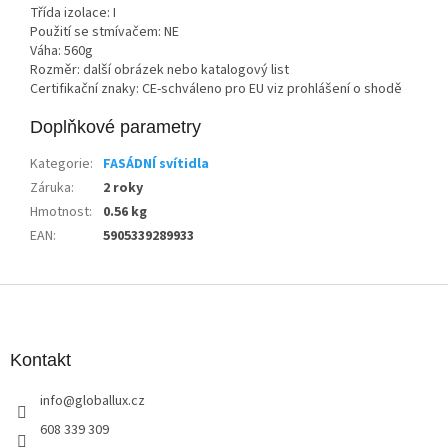
Třída izolace: I
Použití se stmívačem: NE
Váha: 560g
Rozměr: další obrázek nebo katalogový list
Certifikační znaky: CE-schváleno pro EU viz prohlášení o shodě
Doplňkové parametry
Kategorie
:
FASÁDNÍ svítidla
Záruka
:
2 roky
Hmotnost
:
0.56 kg
EAN
:
5905339289933
Z
á
p
a
Kontakt
t
info
@
globallux.cz
í
608 339 309