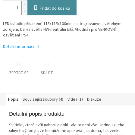
Přidat do košíku
LED svítidlo přisazené 115x115x100mm s integrovaným světelným
zdrojem, barva světla NW-neutrální bílá. Vhodná i pro VENKOVNÍ
osvětlení IP54
Detailní informace
ZEPTAT SE
SDÍLET
Popis
Související soubory (4)
Videa (1)
Diskuze
Detailní popis produktu
Svítidlo, které svítí nahoru a dolů - ale to není vše. Jednou z jeho
silných výhod je, že ho můžeme aplikovat jak doma, tak venku