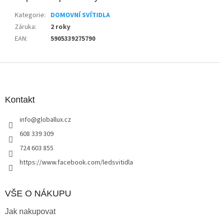
Kategorie
:
DOMOVNÍ SVÍTIDLA
Záruka
:
2 roky
EAN
:
5905339275790
Z
á
p
a
Kontakt
t
info
@
globallux.cz
í
608 339 309
724 603 855
https://www.facebook.com/ledsvitidla
VŠE O NÁKUPU
Jak nakupovat