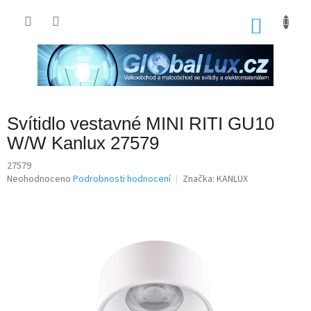
Přejít
na
NÁKU
obsah
KOŠÍK
Svítidlo vestavné MINI RITI GU10
W/W Kanlux 27579
27579
Průměrné
Neohodnoceno
Podrobnosti hodnocení
Značka:
KANLUX
hodnocení
produktu
je
0,0
z
5
hvězdiček.