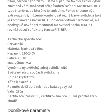
bílou, černou nebo zlatou. Jsme si jisti, že takový široký výběr
znamená větší možnosti přizpůsobení svítidel Kanlux MINI RITI
typu interiéru, do kterého je umístíme. Pokud chceme být
extravagantní, můžeme kombinovat různé barvy svítidel a také
je kombinovat s Kanlux RITI. Společně vytvoří harmonické, ale
neobvyklé osvětlení místnosti. Do svítidel Kanlux MINI RITI
rovněž pasují reflektory Kanlux RITI REF.
Technická specifikace:
Barva: bílá
Materiál: hliniková slitina
Napájení: 220-240V
Patice: GU10
Max. výkon: 25W
Vyměnitelný světelný zdroj svítidla: ANO
Světelný zdroj součástí svítidla: ne
Stupeň krytí IP:20
Třída izolaceš: I
Rozměr: další obrázek nebo katalogový list
Váha: 230g
Certifikační znaky: CE, certifikováno pro EU, viz prohlášení o
shodě
Doplňkové parametry