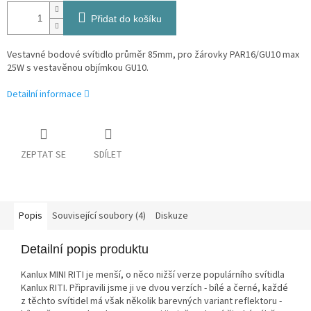
Přidat do košíku
Vestavné bodové svítidlo průměr 85mm, pro žárovky PAR16/GU10 max
25W s vestavěnou objímkou GU10.
Detailní informace
ZEPTAT SE
SDÍLET
Popis
Související soubory (4)
Diskuze
Detailní popis produktu
Kanlux MINI RITI je menší, o něco nižší verze populárního svítidla
Kanlux RITI. Připravili jsme ji ve dvou verzích - bílé a černé, každé
z těchto svítidel má však několik barevných variant reflektoru -