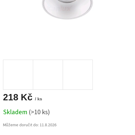
218 Kč
/ ks
Měrná
Skladem
(>10 ks)
cena:
Můžeme doručit do:
11.8.2026