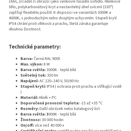
stěn, zrcadel či obrazů i jako venkovní fasádní svítidlo. Hliníkové
tělo, polykarbonátový kryt a nastavitelný úhel svícení (330°)
zajišťují flexibilitu použití. K dispozici ve variantách 3000K a
4000K, s jednoduchým nebo dvojitým uchycením. Stupeň krytí
IP54 chrání proti vlhkosti a prachu, 5letá záruka garantuje
dlouhou životnost.
Technické parametry:
Barva:
Černá RAL 9005
Max. výkon:
8 W
Barva světla:
3000K - teplá bílá
Světelný tok:
350 lm
Napájení:
AC 220–240 V, 50/60 Hz
Stupeň krytí:
IP54 ( ochrana proti prachu a stříkající vodě
)
Materiál:
Hliník + PC
Doporučená provozní teplota:
-15 až +35 °C
Rozměry:
Další obrázek nebo katalogový list
Barva světla: 3
000K - teplá bílá
Životnosz:
30 000 hodin
On/off:
více než 40 000 x