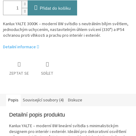
Přidat do košíku
Kanlux YALTE 3000K – moderní 8W svítidlo s neutrálním bílým světlem,
jednoduchým uchycením, nastavitelným úhlem svícení (330°) a IP54
ochranou proti vlhkosti a prachu pro interiér i exteriér.
Detailní informace
ZEPTAT SE
SDÍLET
Popis
Související soubory (4)
Diskuze
Detailní popis produktu
Kanlux YALTE – moderní 8W lineární svítidla s minimalistickým
designem pro interiér i exteriér. Ideální pro dekorativní osvětlení