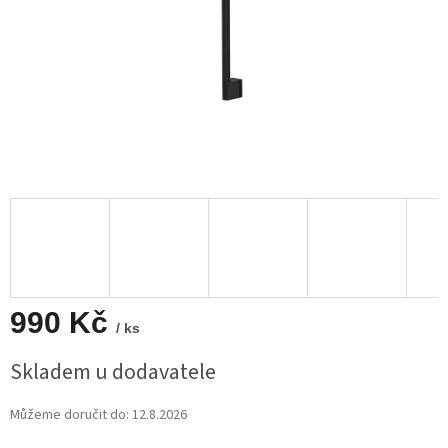
990 Kč
/ ks
Měrná
Skladem u dodavatele
cena:
Můžeme doručit do:
12.8.2026