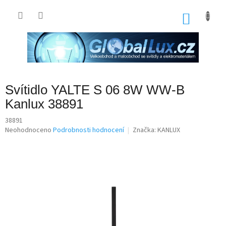
Přejít
na
NÁKU
obsah
KOŠÍK
Svítidlo YALTE S 06 8W WW-B
Kanlux 38891
38891
Průměrné
Neohodnoceno
Podrobnosti hodnocení
Značka:
KANLUX
hodnocení
produktu
je
0,0
z
5
hvězdiček.