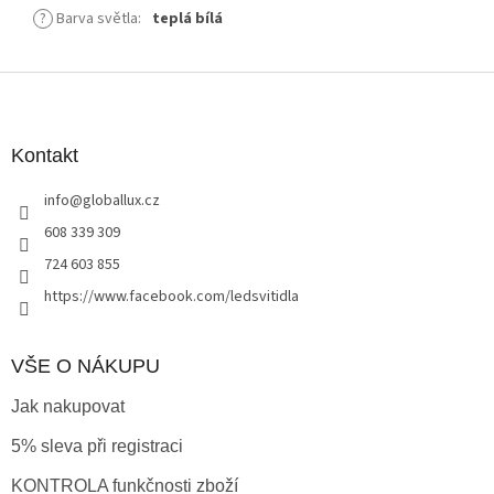
?
Barva světla
:
teplá bílá
Z
á
p
a
Kontakt
t
info
@
globallux.cz
í
608 339 309
724 603 855
https://www.facebook.com/ledsvitidla
VŠE O NÁKUPU
Jak nakupovat
5% sleva při registraci
KONTROLA funkčnosti zboží