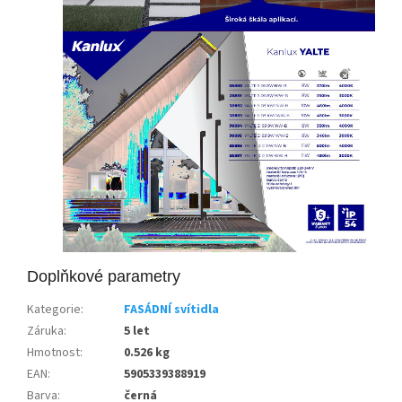
Doplňkové parametry
Kategorie
:
FASÁDNÍ svítidla
Záruka
:
5 let
Hmotnost
:
0.526 kg
EAN
:
5905339388919
Barva
:
černá