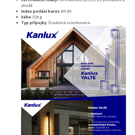
Certifikační znaky:
certifikováno pro EU viz prohlášení o
shodě
Index podání barev
: RA 80
Váha
: 526 g
Typ přípojky
: Šroubová svorrkovnice