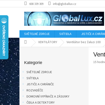
Přejít
608 339 309
info@globallux.cz
na
obsah
SVĚTELNÉ ZDROJE
SVÍTIDLA
JISTIČE A CHRÁN
Domů
VENTILÁTORY
Ventilátor bez žaluzi 100
P
Ven
o
Přeskočit
s
Průměr
15 hodn
kategorie
Kategorie
t
hodnoce
r
produkt
SVĚTELNÉ ZDROJE
a
je
SVÍTIDLA
2,8
n
z
JISTIČE A CHRÁNIČE
n
5
í
ROZVADĚČE
hvězdič
p
DOMOVNÍ VYPÍNAČE A ZÁSUVKY
a
ČIDLA A DETEKTORY