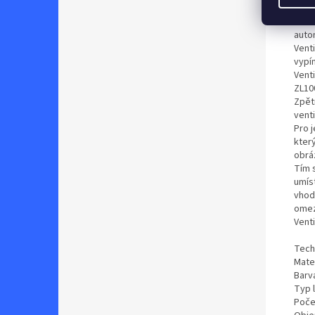
Vent
autom
Venti
vypí
Vent
ZL10
Zpět
venti
Pro j
kter
obrá
Tím 
umíst
vhod
omez
Venti
Tech
Mater
Barv
Typ 
Poče