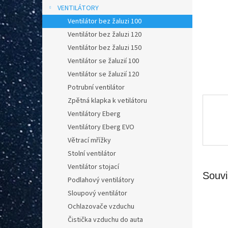
n
VENTILÁTORY
e
Ventilátor bez žaluzi 100
l
Ventilátor bez žaluzi 120
Ventilátor bez žaluzi 150
Ventilátor se žaluzií 100
Ventilátor se žaluzií 120
Potrubní ventilátor
Zpětná klapka k vetilátoru
Ventilátory Eberg
Ventilátory Eberg EVO
Větrací mřížky
Stolní ventilátor
Ventilátor stojací
Souvi
Podlahový ventilátory
Sloupový ventilátor
Ochlazovače vzduchu
Čistička vzduchu do auta