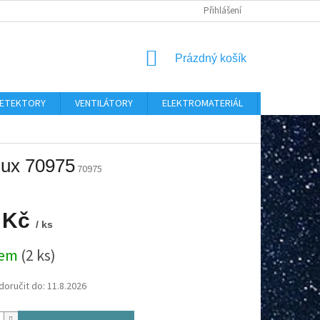
Přihlášení
NÁKUPNÍ
Prázdný košík
KOŠÍK
 DETEKTORY
VENTILÁTORY
ELEKTROMATERIÁL
CHYTRÝ D
lux 70975
70975
 Kč
/ ks
dem
(2 ks)
oručit do:
11.8.2026