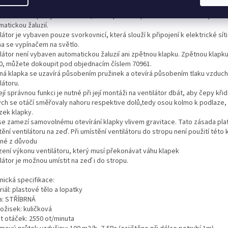
ilátor do koupelny a na toaletu,vnitřní průměru potrubí 100mm. Neni vybave
atickou žaluzií.
látor je vybaven pouze svorkovnicí, která slouží k připojení k elektrické síti
na se vypínačem na světlo.
ilátor není vybaven automatickou žaluzií ani zpětnou klapku. Zpětnou klapk
0, můžete dokoupit pod objednacím číslem 70961.
ná klapka se uzavírá působením pružinek a otevírá působením tlaku vzduc
látoru.
ejí správnou funkci je nutné při její montáži na ventilátor dbát, aby čepy kři
ých se otáčí směřovaly nahoru respektive dolů,tedy osou kolmo k podlaze, 
zek klapky.
se zamezí samovolnému otevírání klapky vlivem gravitace. Tato zásada platí
ění ventilátoru na zeď. Při umístění ventilátoru do stropu není použití této 
né z důvodu
ení výkonu ventilátoru, který musí překonávat váhu klapek
látor je možnou umístit na zeď i do stropu.
nická specifikace:
iál: plastové tělo a lopatky
a: STŘÍBRNÁ
ložisek:
kuličková
t otáček: 2550 ot/minuta