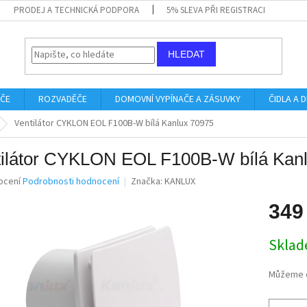
PRODEJ A TECHNICKÁ PODPORA
5% SLEVA PŘI REGISTRACI
HLEDAT
IČE
ROZVADĚČE
DOMOVNÍ VYPÍNAČE A ZÁSUVKY
ČIDLA A
Ventilátor CYKLON EOL F100B-W bílá Kanlux 70975
tilátor CYKLON EOL F100B-W bílá Kan
né
ocení
Podrobnosti hodnocení
Značka:
KANLUX
ní
u
349
Měrná
Skla
cena:
ek.
Můžeme d