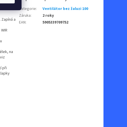
n
Kategorie
:
Ventilátor bez žaluzi 100
Záruka
:
2 roky
. Zapíná a
EAN
:
5905339709752
u WIR
hu
délek, na
viz
 při
klapky