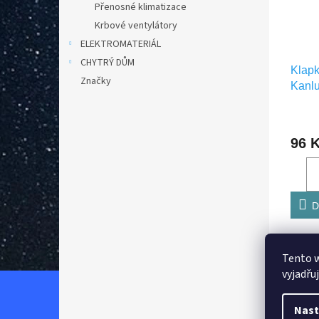
Přenosné klimatizace
Krbové ventylátory
ELEKTROMATERIÁL
CHYTRÝ DŮM
Klap
Značky
Kanl
96 
D
Tento 
Popi
vyjadřu
Nast
Det