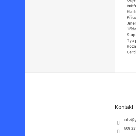
Obje
Vnit
Hladi
Přík
Jmen
Třída
Stupe
Typ 
Rozm
Certi
Z
á
p
a
t
Kontakt
í
info
@
608 33