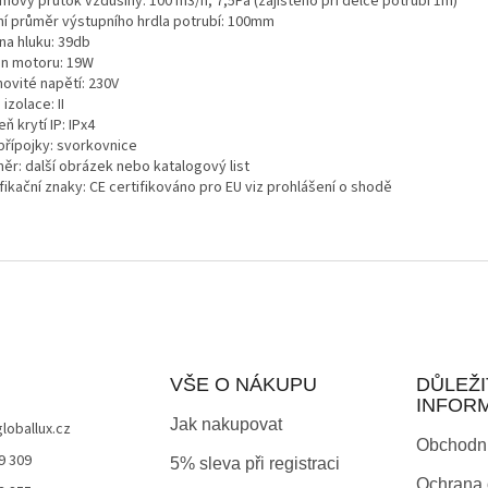
mový průtok vzdušiny: 100 m3/h, 7,5Pa (zajištěno při délce potrubí 1m)
řní průměr výstupního hrdla potrubí: 100mm
na hluku: 39db
on motoru: 19W
ovité napětí: 230V
 izolace: II
ň krytí IP: IPx4
přípojky: svorkovnice
ěr: další obrázek nebo katalogový list
fikační znaky: CE certifikováno pro EU viz prohlášení o shodě
VŠE O NÁKUPU
DŮLEŽI
INFOR
Jak nakupovat
globallux.cz
Obchodn
9 309
5% sleva při registraci
Ochrana 