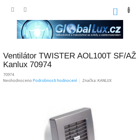
Přejít
na
NÁKU
obsah
KOŠÍK
Ventilátor TWISTER AOL100T SF/AŽ
Kanlux 70974
70974
Průměrné
Neohodnoceno
Podrobnosti hodnocení
Značka:
KANLUX
hodnocení
produktu
je
0,0
z
5
hvězdiček.