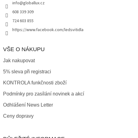
info
@
globallux.cz
í
608 339 309
724 603 855
https://www.facebook.com/ledsvitidla
VŠE O NÁKUPU
Jak nakupovat
5% sleva při registraci
KONTROLA funkčnosti zboží
Podmínky pro zasílání novinek a akcí
Odhlášení News Letter
Ceny dopravy