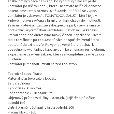
stisknutím vypínače na světlo. Po vypnutí vypínačem ještě
ventilátor po určitou dobu, kterou nastavíte na řídící jednotce
potenciometrem v rozmezí 0 až 30 minut běží až se vypne.
Ventilátor je vybaven AUTOMATICKOU ŽALUZIÍ, která je je v
klidovém stavu zavřená a brání pronikání chladu do místností.
Zavírání a otevírání žaluzie zabezpečuje píst, který je umístěn
pod vrchní, krycí mřížkou ventilátoru. Píst obsahuje kapalinu,
kterou postupně ohřívá bimetalový článek. Kapalina se vlivem
tapla roztáhne a po cca 30 vteřinách od spuštění ventilátoru
postupně žaluzii otevře. Po vypnutí ventilátoru dochází k
pozvolnému vychladnutí kapaliny, tím ke zmenšení jejího objemu
a opětnému uzavření žaluzie, která se kompletně uzavře za cca
90 vteřin
Ventilátor je možnou umístit na zeď i do stropu.
Technická specifikace:
Materiál: plastové tělo a lopatky
Barva: stříbrná
Typ ložisek:
kuličková
Počet otáček: 2530 ot/minuta
Objemový průtok vzdušiny: 100 m3/h, (zajištěno při délce
potrubí 1m)
Vnitřní průměr výstupního hrdla potrubí: 100mm
Hladina hluku: 42db