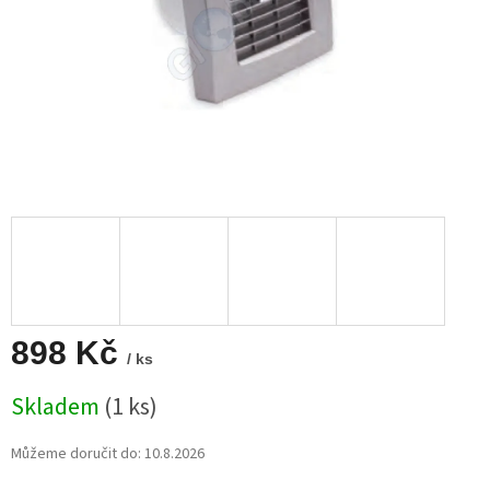
898 Kč
/ ks
Měrná
Skladem
(1 ks)
cena:
Můžeme doručit do:
10.8.2026