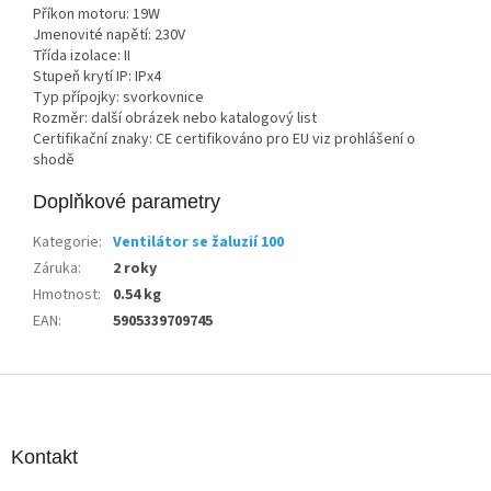
Příkon motoru: 19W
Jmenovité napětí: 230V
Třída izolace: II
Stupeň krytí IP: IPx4
Typ přípojky: svorkovnice
Rozměr: další obrázek nebo katalogový list
Certifikační znaky: CE certifikováno pro EU viz prohlášení o
shodě
Doplňkové parametry
Kategorie
:
Ventilátor se žaluzií 100
Záruka
:
2 roky
Hmotnost
:
0.54 kg
EAN
:
5905339709745
Z
á
p
a
Kontakt
t