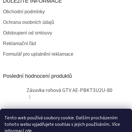
DŮLEŽITÉ INFORMACE
Obchodní podmínky
Ochrana osobních údajů
Odstoupení od smlouvy
Reklamační řád
Formulář pro uplatnění reklamace
Poslední hodnocení produktů
Zásuvka rohová GTV AE-PBKT3U2U-80
|
Hodnocení produktu je 2 z 5 hvězdiček.
Tento web používá soubory cookie. Dalším procházením
Obchodní pokyny
tohoto webu vyjadřujete souhlas s jejich používáním.. Více
informací
zde
.