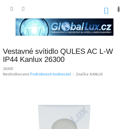
Přejít
na
NÁKU
obsah
KOŠÍK
Vestavné svítidlo QULES AC L-W
IP44 Kanlux 26300
26300
Průměrné
Neohodnoceno
Podrobnosti hodnocení
Značka:
KANLUX
hodnocení
produktu
je
0,0
z
5
hvězdiček.