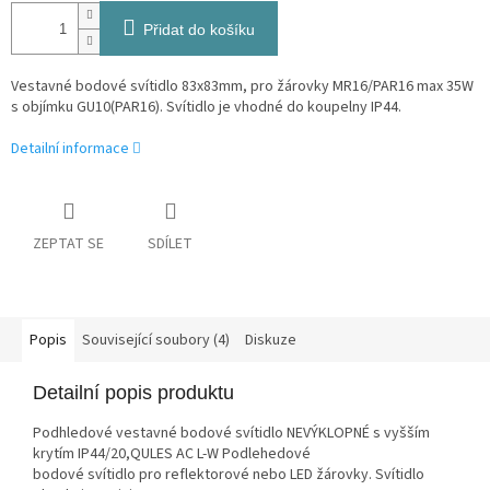
Přidat do košíku
Vestavné bodové svítidlo 83x83mm, pro žárovky MR16/PAR16 max 35W
s objímku GU10(PAR16). Svítidlo je vhodné do koupelny IP44.
Detailní informace
ZEPTAT SE
SDÍLET
Popis
Související soubory (4)
Diskuze
Detailní popis produktu
Podhledové vestavné bodové svítidlo NEVÝKLOPNÉ s vyšším
krytím IP44/20,QULES AC L-W Podlehedové
bodové svítidlo pro reflektorové nebo LED žárovky. Svítidlo