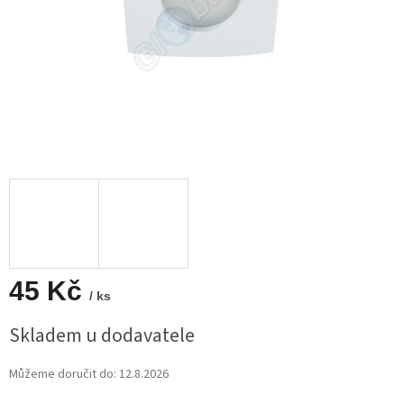
45 Kč
/ ks
Měrná
Skladem u dodavatele
cena:
Můžeme doručit do:
12.8.2026