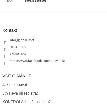
EAN
:
5905339263001
Z
á
p
a
Kontakt
t
info
@
globallux.cz
í
608 339 309
724 603 855
https://www.facebook.com/ledsvitidla
VŠE O NÁKUPU
Jak nakupovat
5% sleva při registraci
KONTROLA funkčnosti zboží