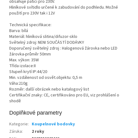
obsahuje patici pro 230V.
Hliníkové svítidlo určené k zabudování do podhledu. Možné
použití pro 230V tak i 12V
Technická specifikace:
Barva: bílá
Materiál: hliníková slitina/difuzor-sklo
Světelný zdroj: NENI SOUČÁSTÍ DODÁVKY
Doporučený světelný zdroj : Halogenová žárovka nebo LED
žárovka-průměr 50mm
Max. výkon: 35W
Třída izolace:II
Stupeň krytí IP:44/20
Min. vzdálenost od osvět.objektu: 0,5 m
Váha:210g
Rozměr: další obrázek nebo katalogový list
Certifikační znaky: CE, certifikováno pro EU, viz prohlášení o
shodě
Doplňkové parametry
Kategorie
:
Koupelnové bodovky
Záruka
:
2 roky