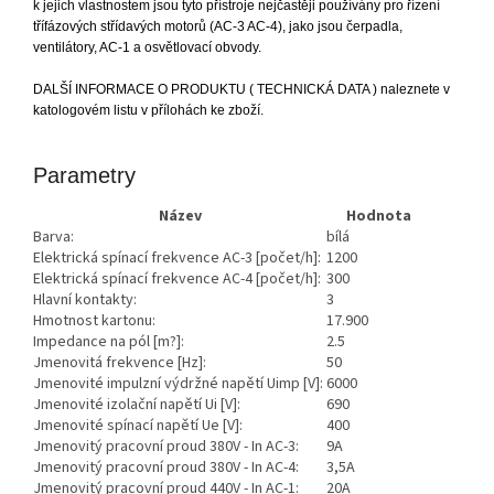
k jejich vlastnostem jsou tyto přístroje nejčastěji používány pro řízení
třífázových střídavých motorů (AC-3 AC-4), jako jsou čerpadla,
ventilátory, AC-1 a osvětlovací obvody.
DALŠÍ INFORMACE O PRODUKTU ( TECHNICKÁ DATA ) naleznete v
katologovém listu v přílohách ke zboží.
Parametry
Název
Hodnota
Barva:
bílá
Elektrická spínací frekvence AC-3 [počet/h]:
1200
Elektrická spínací frekvence AC-4 [počet/h]:
300
Hlavní kontakty:
3
Hmotnost kartonu:
17.900
Impedance na pól [m?]:
2.5
Jmenovitá frekvence [Hz]:
50
Jmenovité impulzní výdržné napětí Uimp [V]:
6000
Jmenovité izolační napětí Ui [V]:
690
Jmenovité spínací napětí Ue [V]:
400
Jmenovitý pracovní proud 380V - In AC-3:
9A
Jmenovitý pracovní proud 380V - In AC-4:
3,5A
Jmenovitý pracovní proud 440V - In AC-1:
20A