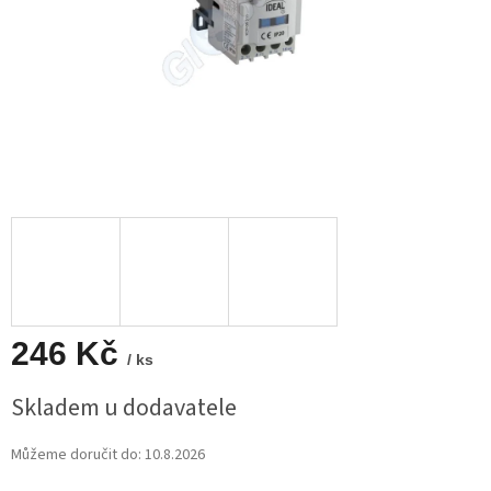
246 Kč
/ ks
Měrná
Skladem u dodavatele
cena:
Můžeme doručit do:
10.8.2026