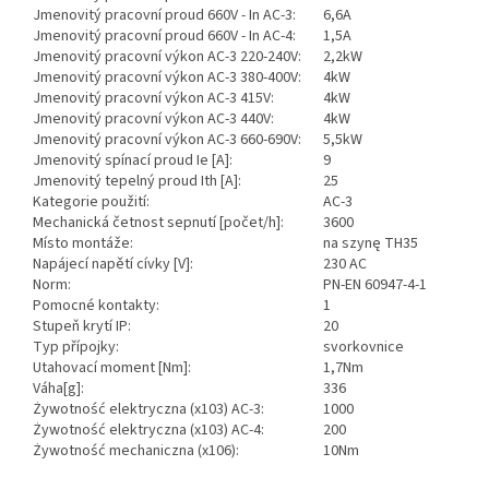
Jmenovitý pracovní proud 660V - In AC-3:
6,6A
Jmenovitý pracovní proud 660V - In AC-4:
1,5A
Jmenovitý pracovní výkon AC-3 220-240V:
2,2kW
Jmenovitý pracovní výkon AC-3 380-400V:
4kW
Jmenovitý pracovní výkon AC-3 415V:
4kW
Jmenovitý pracovní výkon AC-3 440V:
4kW
Jmenovitý pracovní výkon AC-3 660-690V:
5,5kW
Jmenovitý spínací proud Ie [A]:
9
Jmenovitý tepelný proud Ith [A]:
25
Kategorie použití:
AC-3
Mechanická četnost sepnutí [počet/h]:
3600
Místo montáže:
na szynę TH35
Napájecí napětí cívky [V]:
230 AC
Norm:
PN-EN 60947-4-1
Pomocné kontakty:
1
Stupeň krytí IP:
20
Typ přípojky:
svorkovnice
Utahovací moment [Nm]:
1,7Nm
Váha[g]:
336
Żywotność elektryczna (x103) AC-3:
1000
Żywotność elektryczna (x103) AC-4:
200
Żywotność mechaniczna (x106):
10Nm