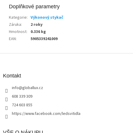
Doplňkové parametry
Kategorie
:
Výkonový stykač
Záruka
:
2 roky
Hmotnost
:
0.336 kg
EAN
:
5905339241009
Z
á
p
a
Kontakt
t
info
@
globallux.cz
í
608 339 309
724 603 855
https://www.facebook.com/ledsvitidla
VŠE O NÁKUPU