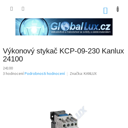
Přejít
na
NÁKU
obsah
KOŠÍK
Výkonový stykač KCP-09-230 Kanlux
24100
24100
Průměrné
3 hodnocení
Podrobnosti hodnocení
Značka:
KANLUX
hodnocení
produktu
je
2,7
z
5
hvězdiček.