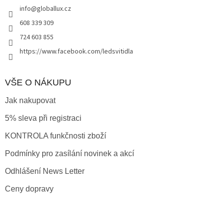
í
info
@
globallux.cz
í
p
r
608 339 309
v
724 603 855
k
y
https://www.facebook.com/ledsvitidla
v
ý
p
VŠE O NÁKUPU
i
s
Jak nakupovat
u
5% sleva při registraci
KONTROLA funkčnosti zboží
Podmínky pro zasílání novinek a akcí
Odhlášení News Letter
Ceny dopravy