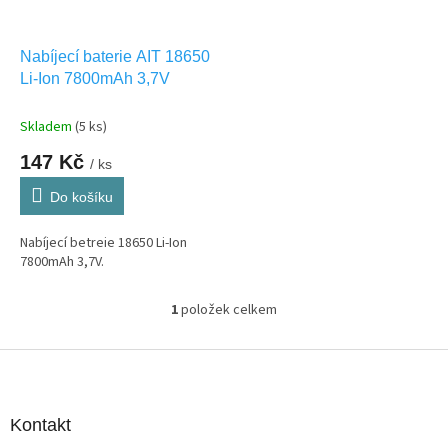
r
u
o
k
d
t
Nabíjecí baterie AIT 18650
u
ů
Li-Ion 7800mAh 3,7V
k
t
Skladem
(5 ks)
ů
147 Kč
/ ks
Do košíku
Nabíjecí betreie 18650 Li-Ion
7800mAh 3,7V.
1
položek celkem
O
v
l
Z
á
á
d
p
a
a
Kontakt
c
t