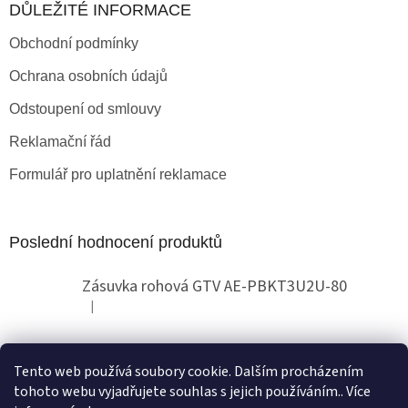
DŮLEŽITÉ INFORMACE
Obchodní podmínky
Ochrana osobních údajů
Odstoupení od smlouvy
Reklamační řád
Formulář pro uplatnění reklamace
Poslední hodnocení produktů
Zásuvka rohová GTV AE-PBKT3U2U-80
|
Hodnocení produktu je 2 z 5 hvězdiček.
Tento web používá soubory cookie. Dalším procházením
Obchodní pokyny
tohoto webu vyjadřujete souhlas s jejich používáním.. Více