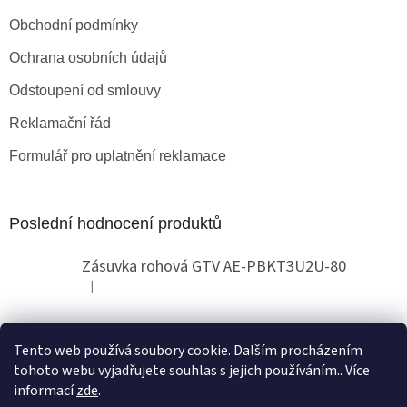
Obchodní podmínky
Ochrana osobních údajů
Odstoupení od smlouvy
Reklamační řád
Formulář pro uplatnění reklamace
Poslední hodnocení produktů
Zásuvka rohová GTV AE-PBKT3U2U-80
|
Hodnocení produktu je 2 z 5 hvězdiček.
Tento web používá soubory cookie. Dalším procházením
Obchodní pokyny
tohoto webu vyjadřujete souhlas s jejich používáním.. Více
informací
zde
.