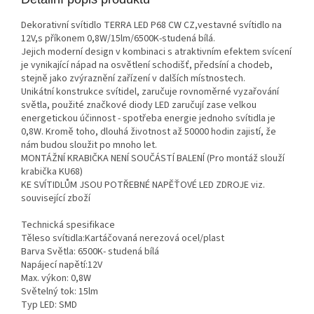
Dekorativní svítidlo TERRA LED P68 CW CZ,vestavné svítidlo na
12V,s příkonem 0,8W/15lm/6500K-studená bílá.
Jejich moderní design v kombinaci s atraktivním efektem svícení
je vynikající nápad na osvětlení schodišť, předsíní a chodeb,
stejně jako zvýraznění zařízení v dalších místnostech.
Unikátní konstrukce svítidel, zaručuje rovnoměrné vyzařování
světla, použité značkové diody LED zaručují zase velkou
energetickou účinnost - spotřeba energie jednoho svítidla je
0,8W. Kromě toho, dlouhá životnost až 50000 hodin zajistí, že
nám budou sloužit po mnoho let.
MONTÁŽNÍ KRABIČKA NENÍ SOUČÁSTÍ BALENÍ (Pro montáž slouží
krabička KU68)
KE SVÍTIDLŮM JSOU POTŘEBNÉ NAPĚŤOVÉ LED ZDROJE viz.
související zboží
Technická spesifikace
Těleso svítidla:Kartáčovaná nerezová ocel/plast
Barva Světla: 6500K- studená bílá
Napájecí napětí:12V
Max. výkon: 0,8W
Světelný tok: 15lm
Typ LED: SMD