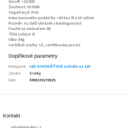
On/off: <20.000
Životnost: 50.000h
Stupeň krytí: IP20
Index barevného podání Ra: >80 bez IR a UV záření
Rozměr: viz další obrázek a katalogový list
Použití se stmívačem: NE
Třída izolace: III
Váha: 84g
Certifikát značky: CE, certifikováno pro EU
Doplňkové parametry
Kategorie
:
LED SCHODIŠŤOVÁ svítidla na 12V
Záruka
:
2 roky
EAN
:
5905339270825
Z
á
p
a
Kontakt
t
info
@
globallux.cz