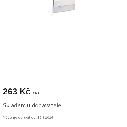
263 Kč
/ ks
Měrná
Skladem u dodavatele
cena:
Můžeme doručit do:
12.8.2026