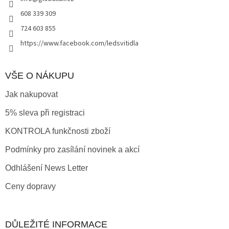
í
608 339 309
724 603 855
https://www.facebook.com/ledsvitidla
VŠE O NÁKUPU
Jak nakupovat
5% sleva při registraci
KONTROLA funkčnosti zboží
Podmínky pro zasílání novinek a akcí
Odhlášení News Letter
Ceny dopravy
DŮLEŽITÉ INFORMACE