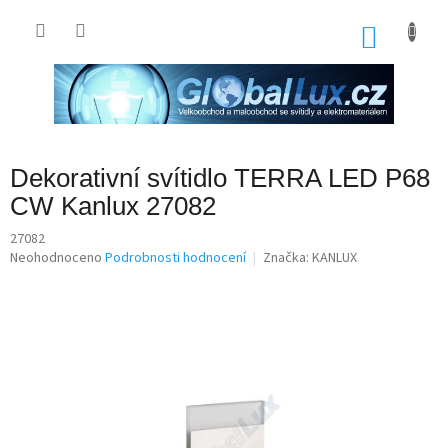
Přejít
na
NÁKU
obsah
KOŠÍK
Dekorativní svítidlo TERRA LED P68
CW Kanlux 27082
27082
Průměrné
Neohodnoceno
Podrobnosti hodnocení
Značka:
KANLUX
hodnocení
produktu
je
0,0
z
5
hvězdiček.