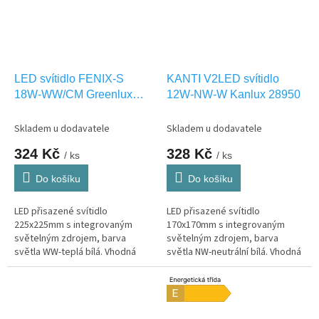
LED svítidlo FENIX-S
KANTI V2LED svítidlo
18W-WW/CM Greenlux
12W-NW-W Kanlux 28950
GXDW093
Skladem u dodavatele
Skladem u dodavatele
324 Kč
328 Kč
/ ks
/ ks
Do košíku
Do košíku
LED přisazené svítidlo
LED přisazené svítidlo
225x225mm s integrovaným
170x170mm s integrovaným
světelným zdrojem, barva
světelným zdrojem, barva
světla WW-teplá bílá. Vhodná
světla NW-neutrální bílá. Vhodná
pouze pro INTERIEROVÉ
pouze pro INTERIEROVÉ
osvětlení IP20
osvětlení IP20