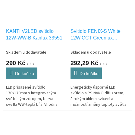
KANTI V2LED svítidlo
Svítidlo FENIX-S White
12W-WW-B Kanlux 33551
12W CCT Greenlux
GXDW421
Skladem u dodavatele
Skladem u dodavatele
290 Kč
292,29 Kč
/ ks
/ ks
Do košíku
Do košíku
LED přisazené svítidlo
Energeticky úsporné LED
170x170mm s integrovaným
svítidlo s PS NANO difuzorem,
světelným zdrojem, barva
širokým úhlem svícení a
světla WW-teplá bílá. Vhodná
možností změny teploty světla.
pouze pro INTERIEROVÉ
osvětlení IP20