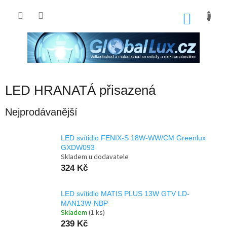
Přejít
na
NÁKU
obsah
KOŠÍK
LED HRANATÁ přisazená
Nejprodávanější
LED svítidlo FENIX-S 18W-WW/CM Greenlux
GXDW093
Skladem u dodavatele
324 Kč
LED svítidlo MATIS PLUS 13W GTV LD-
MAN13W-NBP
Skladem
(1 ks)
239 Kč