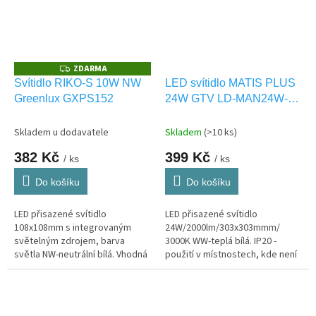
ZDARMA
Z
D
Svítidlo RIKO-S 10W NW
LED svítidlo MATIS PLUS
A
Greenlux GXPS152
24W GTV LD-MAN24W-
R
M
CBP
A
Skladem u dodavatele
Skladem
(>10 ks)
382 Kč
399 Kč
/ ks
/ ks
Do košíku
Do košíku
LED přisazené svítidlo
LED přisazené svítidlo
108x108mm s integrovaným
24W/2000lm/303x303mmm/
světelným zdrojem, barva
3000K WW-teplá bílá. IP20 -
světla NW-neutrální bílá. Vhodná
použití v místnostech, kde není
i pro VENKOVNÍ osvětlení IP54
vystaveno vlhkosti.