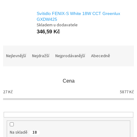
Svítidlo FENIX-S White 18W CCT Greenlux
GXDW425
Skladem u dodavatele
346,59 Kč
Ř
a
Nejlevnější
Nejdražší
Nejprodávanější
Abecedně
z
e
n
Cena
í
p
27
Kč
5877
Kč
r
o
d
u
k
t
Na skladě
18
ů