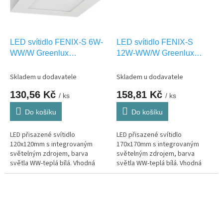
LED svítidlo FENIX-S 6W-
LED svítidlo FENIX-S
WW/W Greenlux
12W-WW/W Greenlux
GXDW131
GXDW265
Skladem u dodavatele
Skladem u dodavatele
130,56 Kč
158,81 Kč
/ ks
/ ks
Do košíku
Do košíku
LED přisazené svítidlo
LED přisazené svítidlo
120x120mm s integrovaným
170x170mm s integrovaným
světelným zdrojem, barva
světelným zdrojem, barva
světla WW-teplá bílá. Vhodná
světla WW-teplá bílá. Vhodná
pouze pro INTERIEROVÉ
pouze pro INTERIEROVÉ
osvětlení IP20
osvětlení IP20