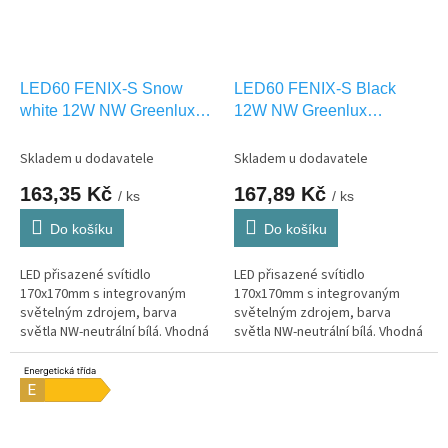
LED60 FENIX-S Snow
LED60 FENIX-S Black
white 12W NW Greenlux
12W NW Greenlux
GXDW391
GXDW364
Skladem u dodavatele
Skladem u dodavatele
163,35 Kč
167,89 Kč
/ ks
/ ks
Do košíku
Do košíku
LED přisazené svítidlo
LED přisazené svítidlo
170x170mm s integrovaným
170x170mm s integrovaným
světelným zdrojem, barva
světelným zdrojem, barva
světla NW-neutrální bílá. Vhodná
světla NW-neutrální bílá. Vhodná
pouze pro INTERIEROVÉ
pouze pro INTERIEROVÉ
osvětlení IP20
osvětlení IP20