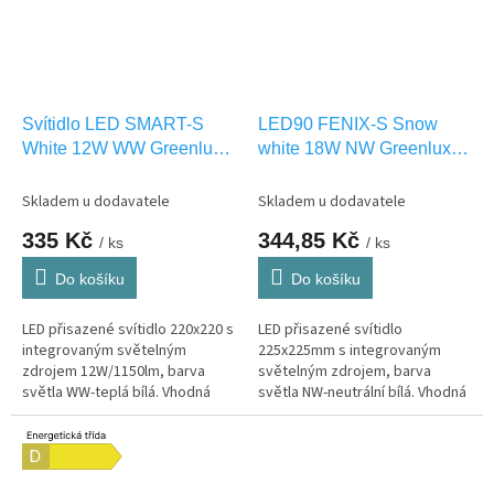
Svítidlo LED SMART-S
LED90 FENIX-S Snow
White 12W WW Greenlux
white 18W NW Greenlux
GXLS223
GXDW392
Skladem u dodavatele
Skladem u dodavatele
335 Kč
344,85 Kč
/ ks
/ ks
Do košíku
Do košíku
LED přisazené svítidlo 220x220 s
LED přisazené svítidlo
integrovaným světelným
225x225mm s integrovaným
zdrojem 12W/1150lm, barva
světelným zdrojem, barva
světla WW-teplá bílá. Vhodná
světla NW-neutrální bílá. Vhodná
pouze pro INTERIEROVÉ
pouze pro INTERIEROVÉ
osvětlení IP20.
osvětlení IP20