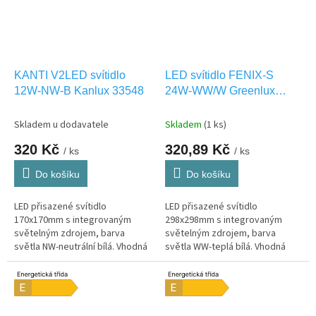
KANTI V2LED svítidlo
LED svítidlo FENIX-S
12W-NW-B Kanlux 33548
24W-WW/W Greenlux
GXDW073
Skladem u dodavatele
Skladem
(1 ks)
320 Kč
320,89 Kč
/ ks
/ ks
Do košíku
Do košíku
LED přisazené svítidlo
LED přisazené svítidlo
170x170mm s integrovaným
298x298mm s integrovaným
světelným zdrojem, barva
světelným zdrojem, barva
světla NW-neutrální bílá. Vhodná
světla WW-teplá bílá. Vhodná
pouze pro INTERIEROVÉ
pouze pro INTERIEROVÉ
osvětlení IP20
osvětlení IP20