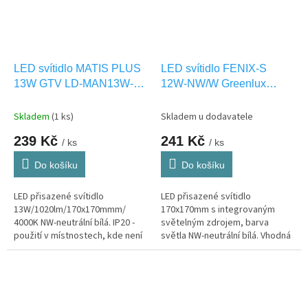
LED svítidlo MATIS PLUS
LED svítidlo FENIX-S
13W GTV LD-MAN13W-
12W-NW/W Greenlux
NBP
GXDW264
Skladem
(1 ks)
Skladem u dodavatele
239 Kč
241 Kč
/ ks
/ ks
Do košíku
Do košíku
LED přisazené svítidlo
LED přisazené svítidlo
13W/1020lm/170x170mmm/
170x170mm s integrovaným
4000K NW-neutrální bílá. IP20 -
světelným zdrojem, barva
použití v místnostech, kde není
světla NW-neutrální bílá. Vhodná
vystaveno vlhkosti.
pouze pro INTERIEROVÉ
osvětlení IP20