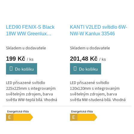
LED90 FENIX-S Black
KANTI V2LED svítidlo 6W-
18W WW Greenlux
NW-W Kanlux 33546
GXDW369
Skladem u dodavatele
Skladem u dodavatele
199 Kč
201,48 Kč
/ ks
/ ks
Do košíku
Do košíku
LED přisazené svítidlo
LED přisazené svítidlo
225x225mm s integrovaným
120x120mm s integrovaným
světelným zdrojem, barva
světelným zdrojem, barva
světla WW-teplá bílá. Vhodná
světla NW-studená bílá. Vhodná
pouze pro INTERIEROVÉ
pouze pro INTERIEROVÉ
osvětlení IP20
osvětlení IP20