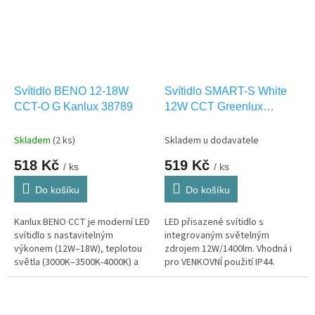
Svítidlo BENO 12-18W
Svítidlo SMART-S White
CCT-O G Kanlux 38789
12W CCT Greenlux
GXLS285
Skladem
(2 ks)
Skladem u dodavatele
518 Kč
519 Kč
/ ks
/ ks
Do košíku
Do košíku
Kanlux BENO CCT je moderní LED
LED přisazené svítidlo s
svítidlo s nastavitelným
integrovaným světelným
výkonem (12W–18W), teplotou
zdrojem 12W/1400lm. Vhodná i
světla (3000K–3500K-4000K) a
pro VENKOVNÍ použití IP44.
vysokou odolností (IP65). Ideální
pro interiér i exteriér,...