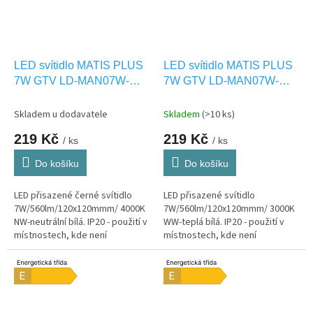
LED svítidlo MATIS PLUS
LED svítidlo MATIS PLUS
7W GTV LD-MAN07W-
7W GTV LD-MAN07W-
NBP-10
CBP-10
Skladem u dodavatele
Skladem
(>10 ks)
219 Kč
219 Kč
/ ks
/ ks
Do košíku
Do košíku
LED přisazené černé svítidlo
LED přisazené svítidlo
7W/560lm/120x120mmm/ 4000K
7W/560lm/120x120mmm/ 3000K
NW-neutrální bílá. IP20 - použití v
WW-teplá bílá. IP20 - použití v
místnostech, kde není
místnostech, kde není
vystaveno vlhkosti.
vystaveno vlhkosti.