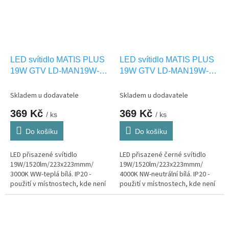
LED svítidlo MATIS PLUS
LED svítidlo MATIS PLUS
19W GTV LD-MAN19W-
19W GTV LD-MAN19W-
CBP-10
NBP-10
Skladem u dodavatele
Skladem u dodavatele
369 Kč
369 Kč
/ ks
/ ks
Do košíku
Do košíku
LED přisazené svítidlo
LED přisazené černé svítidlo
19W/1520lm/223x223mmm/
19W/1520lm/223x223mmm/
3000K WW-teplá bílá. IP20 -
4000K NW-neutrální bílá. IP20 -
použití v místnostech, kde není
použití v místnostech, kde není
vystaveno vlhkosti.
vystaveno vlhkosti.