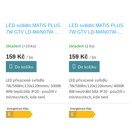
LED svítidlo MATIS PLUS
LED svítidlo MATIS PLUS
7W GTV LD-MAN07W-
7W GTV LD-MAN07W-
CBP
NBP
Skladem
(>10 ks)
Skladem
(1 ks)
159 Kč
159 Kč
/ ks
/ ks
Do košíku
Do košíku
LED přisazené svítidlo
LED přisazené svítidlo
7W/560lm/120x120mmm/ 3000K
7W/560lm/120x120mmm/ 4000K
WW-teplá bílá. IP20 - použití v
NW-neutrální bílá. IP20 - použití v
místnostech, kde není
místnostech, kde není
vystaveno vlhkosti.
vystaveno vlhkosti.