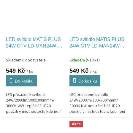
LED svítidlo MATIS PLUS
LED svítidlo MATIS PLUS
24W GTV LD-MAN24W-
24W GTV LD-MAN24W-
CBP-10
NBP-10
Skladem u dodavatele
Skladem
(>10 ks)
549 Kč
549 Kč
/ ks
/ ks
Do košíku
Do košíku
LED přisazené svítidlo
LED přisazené svítidlo
24W/2000lm/300x300mmm/
24W/2000lm/300x300mmm/
3000K WW-teplá bílá. IP20 -
3000K NW-neutrální bílá. IP20 -
použití v místnostech, kde není
použití v místnostech, kde není
vystaveno vlhkosti.
vystaveno vlhkosti.
Akce