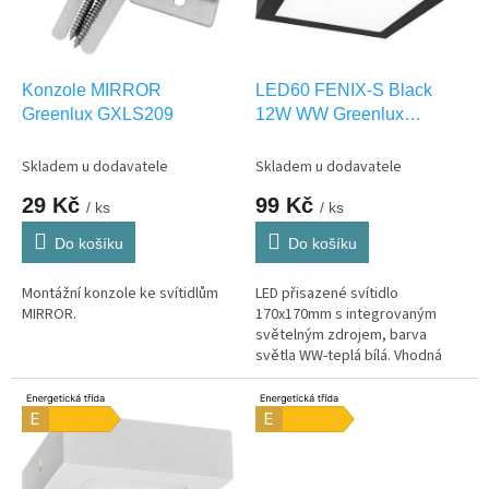
p
r
o
d
Konzole MIRROR
LED60 FENIX-S Black
u
Greenlux GXLS209
12W WW Greenlux
k
GXDW365
t
Skladem u dodavatele
Skladem u dodavatele
ů
29 Kč
99 Kč
/ ks
/ ks
Do košíku
Do košíku
Montážní konzole ke svítidlům
LED přisazené svítidlo
MIRROR.
170x170mm s integrovaným
světelným zdrojem, barva
světla WW-teplá bílá. Vhodná
pouze pro INTERIEROVÉ
osvětlení IP20