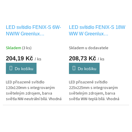
LED svítidlo FENIX-S 6W-
LED svítidlo FENIX-S 18W
NW/W Greenlux
WW W Greenlux
GXDW133
GXDW034
Skladem
(3 ks)
Skladem u dodavatele
204,19 Kč
208,73 Kč
/ ks
/ ks
Do košíku
Do košíku
LED přisazené svítidlo
LED přisazené svítidlo
120x120mm s integrovaným
225x225mm s integrovaným
světelným zdrojem, barva
světelným zdrojem, barva
světla NW-neutrální bílá. Vhodná
světla WW-teplá bílá. Vhodná
pouze pro INTERIEROVÉ
pouze pro INTERIEROVÉ
osvětlení IP20
osvětlení.