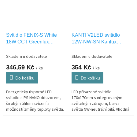
Svítidlo FENIX-S White
KANTI V2LED svítidlo
18W CCT Greenlux
12W-NW-SN Kanlux
GXDW425
27212
Skladem u dodavatele
Skladem u dodavatele
346,59 Kč
354 Kč
/ ks
/ ks
Do košíku
Do košíku
Energeticky úsporné LED
LED přisazené svítidlo
svítidlo s PS NANO difuzorem,
170x170mm s integrovaným
širokým úhlem svícení a
světelným zdrojem, barva
možností změny teploty světla.
světla NW-neutrální bílá. Vhodná
pouze pro INTERIEROVÉ
osvětlení IP20