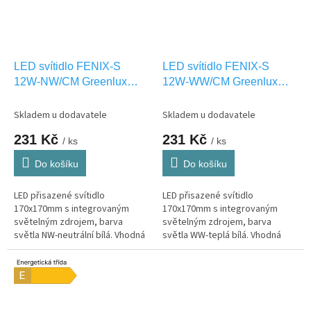
LED svítidlo FENIX-S
LED svítidlo FENIX-S
12W-NW/CM Greenlux
12W-WW/CM Greenlux
GXDW266
GXDW267
Skladem u dodavatele
Skladem u dodavatele
231 Kč
231 Kč
/ ks
/ ks
Do košíku
Do košíku
LED přisazené svítidlo
LED přisazené svítidlo
170x170mm s integrovaným
170x170mm s integrovaným
světelným zdrojem, barva
světelným zdrojem, barva
světla NW-neutrální bílá. Vhodná
světla WW-teplá bílá. Vhodná
pouze pro INTERIEROVÉ
pouze pro INTERIEROVÉ
osvětlení IP20
osvětlení IP20