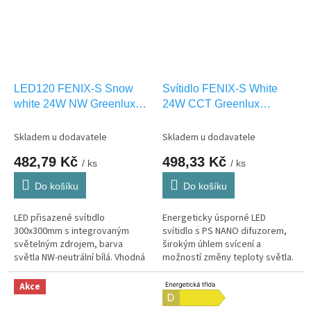
LED120 FENIX-S Snow
Svítidlo FENIX-S White
white 24W NW Greenlux
24W CCT Greenlux
GXDW393
GXDW429
Skladem u dodavatele
Skladem u dodavatele
482,79 Kč
498,33 Kč
/ ks
/ ks
Do košíku
Do košíku
LED přisazené svítidlo
Energeticky úsporné LED
300x300mm s integrovaným
svítidlo s PS NANO difuzorem,
světelným zdrojem, barva
širokým úhlem svícení a
světla NW-neutrální bílá. Vhodná
možností změny teploty světla.
pouze pro INTERIEROVÉ
osvětlení IP20
Akce