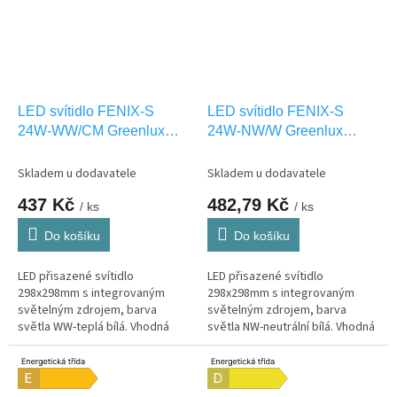
LED svítidlo FENIX-S
LED svítidlo FENIX-S
24W-WW/CM Greenlux
24W-NW/W Greenlux
GXDW097
GXDW255
Skladem u dodavatele
Skladem u dodavatele
437 Kč
482,79 Kč
/ ks
/ ks
Do košíku
Do košíku
LED přisazené svítidlo
LED přisazené svítidlo
298x298mm s integrovaným
298x298mm s integrovaným
světelným zdrojem, barva
světelným zdrojem, barva
světla WW-teplá bílá. Vhodná
světla NW-neutrální bílá. Vhodná
pouze pro INTERIEROVÉ
pouze pro INTERIEROVÉ
osvětlení IP20
osvětlení IP20