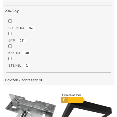
Značky
GREENLUX
42
GTV
17
KANLUX
30
STEINEL
2
Položek k zobrazení:
91
V
ý
p
i
s