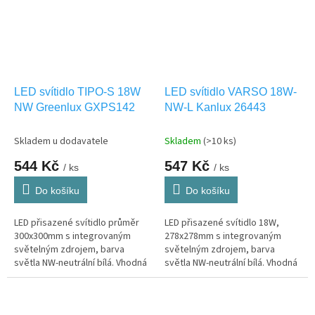
LED svítidlo TIPO-S 18W
LED svítidlo VARSO 18W-
NW Greenlux GXPS142
NW-L Kanlux 26443
Skladem u dodavatele
Skladem
(>10 ks)
544 Kč
547 Kč
/ ks
/ ks
Do košíku
Do košíku
LED přisazené svítidlo průměr
LED přisazené svítidlo 18W,
300x300mm s integrovaným
278x278mm s integrovaným
světelným zdrojem, barva
světelným zdrojem, barva
světla NW-neutrální bílá. Vhodná
světla NW-neutrální bílá. Vhodná
pro VENKOVNÍ použití IP66.
i pro VENKOVNÍ osvětlení IP54.