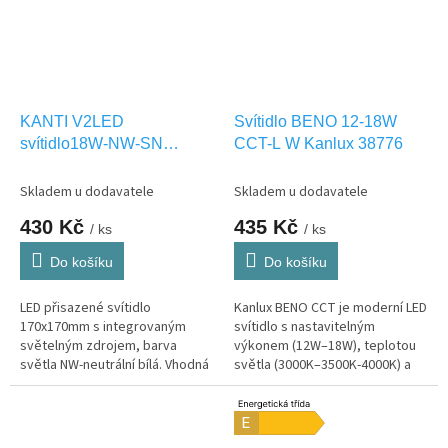
KANTI V2LED
Svítidlo BENO 12-18W
svítidlo18W-NW-SN
CCT-L W Kanlux 38776
Kanlux 27213
Skladem u dodavatele
Skladem u dodavatele
430 Kč
435 Kč
/ ks
/ ks
Do košíku
Do košíku
LED přisazené svítidlo
Kanlux BENO CCT je moderní LED
170x170mm s integrovaným
svítidlo s nastavitelným
světelným zdrojem, barva
výkonem (12W–18W), teplotou
světla NW-neutrální bílá. Vhodná
světla (3000K–3500K-4000K) a
pouze pro INTERIEROVÉ
vysokou odolností (IP65). Ideální
osvětlení IP20
pro interiér i exteriér,...