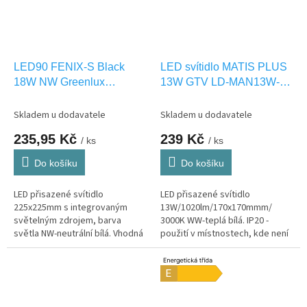
LED90 FENIX-S Black
LED svítidlo MATIS PLUS
18W NW Greenlux
13W GTV LD-MAN13W-
GXDW368
CBP
Skladem u dodavatele
Skladem u dodavatele
235,95 Kč
239 Kč
/ ks
/ ks
Do košíku
Do košíku
LED přisazené svítidlo
LED přisazené svítidlo
225x225mm s integrovaným
13W/1020lm/170x170mmm/
světelným zdrojem, barva
3000K WW-teplá bílá. IP20 -
světla NW-neutrální bílá. Vhodná
použití v místnostech, kde není
pouze pro INTERIEROVÉ
vystaveno vlhkosti.
osvětlení IP20