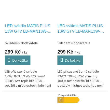
LED svítidlo MATIS PLUS
LED svítidlo MATIS PLUS
13W GTV LD-MAN13W-
13W GTV LD-MAN13W-
CBP-10
NBP-10
Skladem u dodavatele
Skladem u dodavatele
299 Kč
299 Kč
/ ks
/ ks
Do košíku
Do košíku
LED přisazené svítidlo
LED přisazené černé svítidlo
13W/1020lm/170x170mmm/
13W/1020lm/170x170mmm/
3000K WW-teplá bílá. IP20 -
4000K NW-neutrální bílá. IP20 -
použití v místnostech, kde není
použití v místnostech, kde není
vystaveno vlhkosti.
vystaveno vlhkosti.