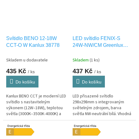
Svítidlo BENO 12-18W
LED svítidlo FENIX-S
CCT-O W Kanlux 38778
24W-NW/CM Greenlux
GXDW257
Skladem u dodavatele
Skladem
(1 ks)
435 Kč
437 Kč
/ ks
/ ks
Do košíku
Do košíku
Kanlux BENO CCT je moderní LED
LED přisazené svítidlo
svítidlo s nastavitelným
298x298mm s integrovaným
výkonem (12W–18W), teplotou
světelným zdrojem, barva
světla (3000K–3500K-4000K) a
světla NW-neutrální bílá. Vhodná
vysokou odolností (IP65). Ideální
pouze pro INTERIEROVÉ
pro interiér i exteriér,...
osvětlení IP20