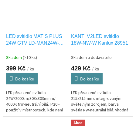
LED svítidlo MATIS PLUS
KANTI V2LED svítidlo
24W GTV LD-MAN24W-
18W-NW-W Kanlux 28951
NBP
Skladem
(>10 ks)
Skladem u dodavatele
399 Kč
429 Kč
/ ks
/ ks
Do košíku
Do košíku
LED přisazené svítidlo
LED přisazené svítidlo
24W/2000lm/303x303mmm/
215x215mm s integrovaným
4000K NW-neutrální bílá. IP20 -
světelným zdrojem, barva
použití v místnostech, kde není
světla NW-neutrální bílá. Vhodná
vystaveno vlhkosti.
pouze pro INTERIEROVÉ
osvětlení IP20
Akce