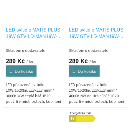
LED svítidlo MATIS PLUS
LED svítidlo MATIS PLUS
19W GTV LD-MAN19W-
19W GTV LD-MAN19W-
CBP
NBP
Skladem u dodavatele
Skladem u dodavatele
289 Kč
289 Kč
/ ks
/ ks
Do košíku
Do košíku
LED přisazené svítidlo
LED přisazené svítidlo
19W/1520lm/223x223mmm/
19W/1520lm/223x223mmm/
3000K WW-teplá bílá. IP20 -
4000K NW-neutrální bílá. IP20 -
použití v místnostech, kde není
použití v místnostech, kde není
vystaveno vlhkosti.
vystaveno vlhkosti.