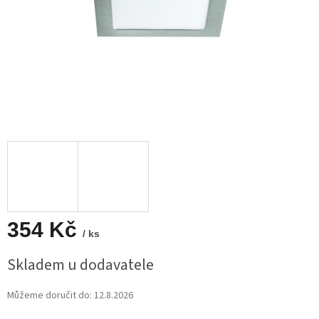
354 Kč
/ ks
Měrná
Skladem u dodavatele
cena:
Můžeme doručit do:
12.8.2026