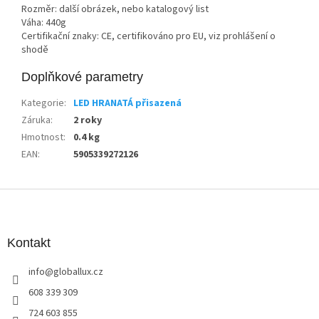
Rozměr: další obrázek, nebo katalogový list
Váha: 440g
Certifikační znaky: CE, certifikováno pro EU, viz prohlášení o
shodě
Doplňkové parametry
Kategorie
:
LED HRANATÁ přisazená
Záruka
:
2 roky
Hmotnost
:
0.4 kg
EAN
:
5905339272126
Z
á
p
a
Kontakt
t
info
@
globallux.cz
í
608 339 309
724 603 855