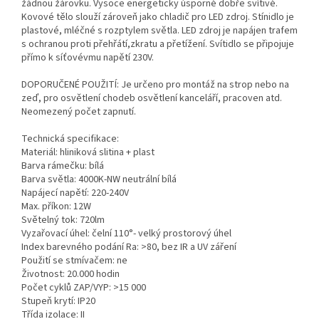
žádnou žárovku. Vysoce energeticky úsporné dobře svítivé.
Kovové tělo slouží zároveň jako chladič pro LED zdroj. Stínidlo je
plastové, mléčné s rozptylem světla. LED zdroj je napájen trafem
s ochranou proti přehřátí,zkratu a přetížení. Svítidlo se připojuje
přímo k síťovévmu napětí 230V.
DOPORUČENÉ POUŽITÍ: Je určeno pro montáž na strop nebo na
zeď, pro osvětlení chodeb osvětlení kanceláří, pracoven atd.
Neomezený počet zapnutí.
Technická specifikace:
Materiál: hliniková slitina + plast
Barva rámečku: bílá
Barva světla: 4000K-NW neutrální bílá
Napájecí napětí: 220-240V
Max. příkon: 12W
Světelný tok: 720lm
Vyzařovací úhel: čelní 110°- velký prostorový úhel
Index barevného podání Ra: >80, bez IR a UV záření
Použití se stmívačem: ne
Životnost: 20.000 hodin
Počet cyklů ZAP/VYP: >15 000
Stupeň krytí: IP20
Třída izolace: II