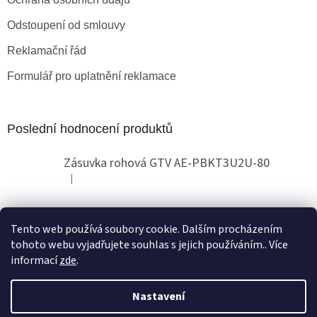
Odstoupení od smlouvy
Reklamační řád
Formulář pro uplatnění reklamace
Poslední hodnocení produktů
Zásuvka rohová GTV AE-PBKT3U2U-80
|
Hodnocení produktu je 2 z 5 hvězdiček.
Tento web používá soubory cookie. Dalším procházením
Obchodní pokyny
tohoto webu vyjadřujete souhlas s jejich používáním.. Více
informací
zde
.
Nastavení
Vytvořil Shoptet