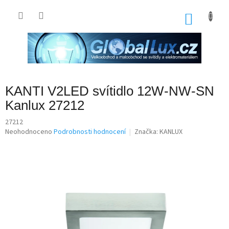
Přejít
na
NÁKU
obsah
KOŠÍK
KANTI V2LED svítidlo 12W-NW-SN
Kanlux 27212
27212
Průměrné
Neohodnoceno
Podrobnosti hodnocení
Značka:
KANLUX
hodnocení
produktu
je
0,0
z
5
hvězdiček.