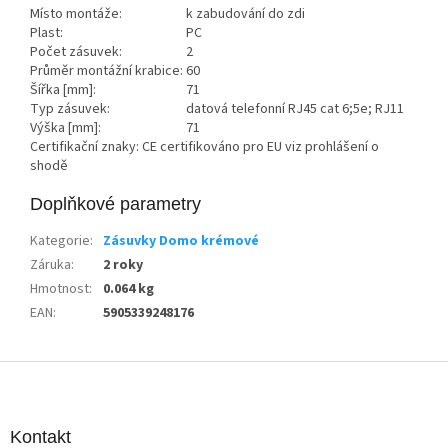
Místo montáže:
k zabudování do zdi
Plast:
PC
Počet zásuvek:
2
Průměr montážní krabice:
60
Šířka [mm]:
71
Typ zásuvek:
datová telefonní RJ45 cat 6;5e; RJ11
Výška [mm]:
71
Certifikační znaky: CE certifikováno pro EU viz prohlášení o
shodě
Doplňkové parametry
Kategorie
:
Zásuvky Domo krémové
Záruka
:
2 roky
Hmotnost
:
0.064 kg
EAN
:
5905339248176
Z
á
p
a
Kontakt