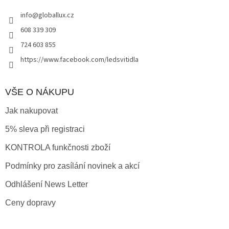
t
info
@
globallux.cz
í
608 339 309
724 603 855
https://www.facebook.com/ledsvitidla
VŠE O NÁKUPU
Jak nakupovat
5% sleva při registraci
KONTROLA funkčnosti zboží
Podmínky pro zasílání novinek a akcí
Odhlášení News Letter
Ceny dopravy