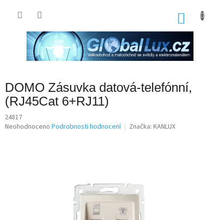
Přejít
na
NÁKU
obsah
KOŠÍK
DOMO Zásuvka datová-telefónní,
(RJ45Cat 6+RJ11)
24817
Průměrné
Neohodnoceno
Podrobnosti hodnocení
Značka:
KANLUX
hodnocení
produktu
je
0,0
z
5
hvězdiček.