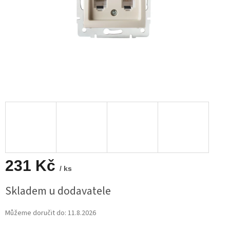
231 Kč
/ ks
Měrná
Skladem u dodavatele
cena:
Můžeme doručit do:
11.8.2026