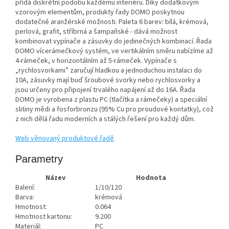
přídá diskrétní podobu každému interiéru. Díky dodatkovým
vzorovým elementům, produkty řady DOMO poskytnou
dodatečné aranžérské možnosti. Paleta 6 barev: bílá, krémová,
perlová, grafit, stříbrná a šampaňské - dává možnost
kombinovat vypínače a zásuvky do jedinečných kombinací. Řada
DOMO vícerámečkový systém, ve vertikálním směru nabízíme až
4-rámeček, v horizontálním až 5-rámeček. Vypínače s
„rychlosvorkami” zaručují hladkou a jednoduchou instalaci do
10A, zásuvky mají buď šroubové svorky nebo rychlosvorky a
jsou určeny pro připojení trvalého napájení až do 16A. Řada
DOMO je vyrobena z plastu PC (tlačítka a rámečeky) a speciální
slitiny mědi a fosforbronzu (95% Cu pro proudové kontatky), což
z nich dělá řadu moderních a stálých řešení pro každý dům.
Web věnovaný produktové řadě
Parametry
Název
Hodnota
Balení:
1/10/120
Barva:
krémová
Hmotnost:
0.064
Hmotnost kartonu:
9.200
Materiál:
PC