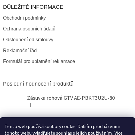
DŮLEŽITÉ INFORMACE
Obchodní podmínky
Ochrana osobních údajů
Odstoupení od smlouvy
Reklamační řád
Formulář pro uplatnění reklamace
Poslední hodnocení produktů
Zásuvka rohová GTV AE-PBKT3U2U-80
|
Hodnocení produktu je 2 z 5 hvězdiček.
Tento web používá soubory cookie. Dalším procházením
Obchodní pokyny
tohoto webu vyjadřujete souhlas s jejich používáním.. Více