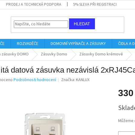
PRODEJ A TECHNICKÁ PODPORA
5% SLEVA PŘI REGISTRACI
HLEDAT
IČE
ROZVADĚČE
DOMOVNÍ VYPÍNAČE A ZÁSUVKY
ČIDLA A
a zásuvky DOMO
Zásuvky Domo
Zásuvky Domo krémové
itá datová zásuvka nezávislá 2xRJ45Ca
né
noceno
Podrobnosti hodnocení
Značka:
KANLUX
ní
u
330
Měrná
Sklad
cena:
ek.
Můžeme d