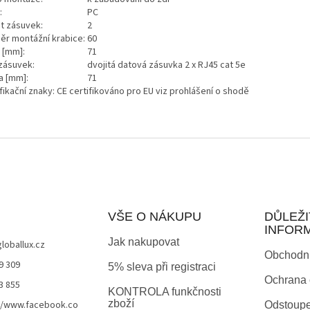
:
PC
t zásuvek:
2
ěr montážní krabice:
60
a [mm]:
71
zásuvek:
dvojitá datová zásuvka 2 x RJ45 cat 5e
a [mm]:
71
fikační znaky: CE certifikováno pro EU viz prohlášení o shodě
VŠE O NÁKUPU
DŮLEŽI
INFOR
Jak nakupovat
globallux.cz
Obchodn
9 309
5% sleva při registraci
Ochrana 
3 855
KONTROLA funkčnosti
zboží
//www.facebook.co
Odstoupe