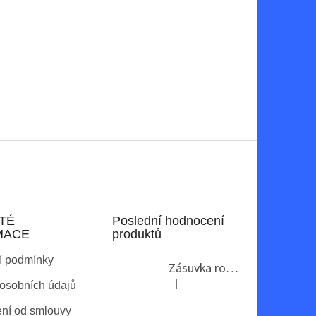
TÉ
Poslední hodnocení
MACE
produktů
í podmínky
Zásuvka rohová GTV AE-PBKT3U2U-80
|
osobních údajů
Hodnocení produktu je 2 z 5 hvězdi
ní od smlouvy