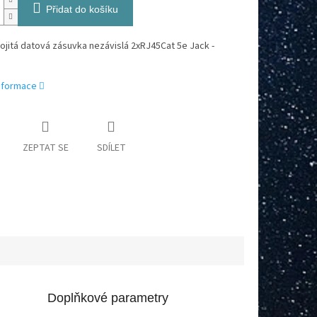
Přidat do košíku
jitá datová zásuvka nezávislá 2xRJ45Cat 5e Jack -
informace
ZEPTAT SE
SDÍLET
Doplňkové parametry