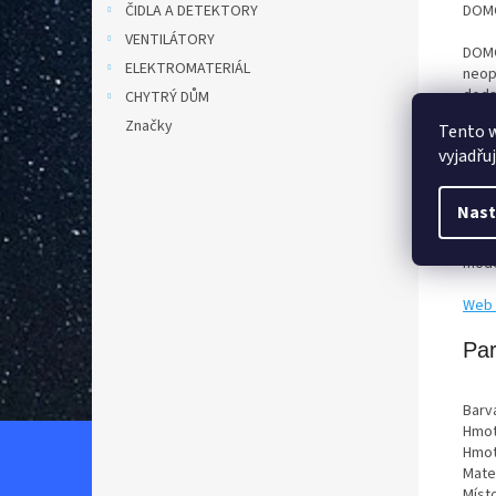
DOMO
ČIDLA A DETEKTORY
VENTILÁTORY
DOMO
ELEKTROMATERIÁL
neop
doda
CHYTRÝ DŮM
aranž
Značky
Tento 
dává
vyjadřu
více
ráme
zásu
Nast
napá
slit
mode
Web 
Pa
Barv
Hmot
Hmot
Mater
Míst