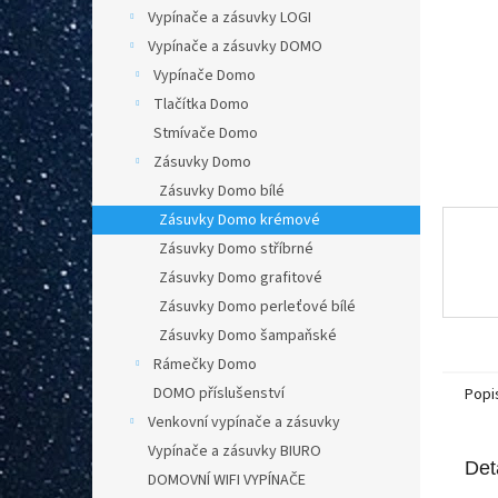
n
Vypínače a zásuvky LOGI
e
Vypínače a zásuvky DOMO
l
Vypínače Domo
Tlačítka Domo
Stmívače Domo
Zásuvky Domo
Zásuvky Domo bílé
Zásuvky Domo krémové
Zásuvky Domo stříbrné
Zásuvky Domo grafitové
Zásuvky Domo perleťové bílé
Zásuvky Domo šampaňské
Rámečky Domo
DOMO příslušenství
Popi
Venkovní vypínače a zásuvky
Vypínače a zásuvky BIURO
Det
DOMOVNÍ WIFI VYPÍNAČE