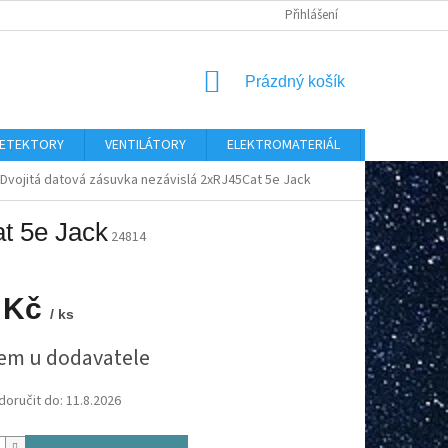
Přihlášení
NÁKUPNÍ
Prázdný košík
KOŠÍK
 DETEKTORY
VENTILÁTORY
ELEKTROMATERIÁL
CHYTRÝ D
Dvojitá datová zásuvka nezávislá 2xRJ45Cat 5e Jack
t 5e Jack
24814
 Kč
/ ks
em u dodavatele
oručit do:
11.8.2026