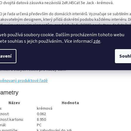
 dvojitá datová zásuvka nezávislá 2xRJ45Cat 5e Jack - krémová.
 je řada určená především do domácích interiérů. Vyznačuje se subtilním 
akovatelným designem, který přídá diskrétní podobu každému interiéru. D
tkovým vzorovým elementům, produkty řady DOMO poskytnou dodatečn
érské možnosti. Paleta 6 barev: bílá, krémová, perlová, grafit, stříbrná a 
web používá soubory cookie. Dalším procházením tohoto webu
 možnost kombinovat vypínače a zásuvky do jedinečných kombinací. Řad
jete souhlas s jejich používáním.. Více informací
zde
.
rámečkový systém, ve vertikálním směru nabízíme až 4-rámeček, v horizont
ček. Vypínače s „rychlosvorkami” zaručují hladkou a jednoduchou instalaci 
vky mají buď šroubové svorky nebo rychlosvorky a jsou určeny pro připojen
avení
Souh
jení až do 16A. Řada DOMO je vyrobena z plastu PC (tlačítka a rámečeky) a s
iny mědi a fosforbronzu (95% Cu pro proudové kontatky), což z nich dělá řad
rních a stálých řešení pro každý dům.
věnovaný produktové řadě
rametry
Název
Hodnota
a:
krémová
nost:
0.062
nost kartonu:
8.950
iál:
PC
o montáže:
k zabudování do zdi