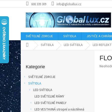
Přejít
608 339 309
info@globallux.cz
na
obsah
SVĚTELNÉ ZDROJE
SVÍTIDLA
JISTIČE A CHRÁN
Domů
SVÍTIDLA
LED SVÍTIDLA
LED REFLEK
P
FLO
o
Přeskočit
s
Průměr
Neohod
kategorie
Kategorie
t
hodnoce
r
produkt
SVĚTELNÉ ZDROJE
a
je
SVÍTIDLA
0,0
n
z
LED SVÍTIDLA
n
5
í
LED SVĚTELNÉ RÁMY
hvězdič
p
LED SVĚTELNÉ PANELY
a
LED VESTAVNÁ stropní a nástěnná