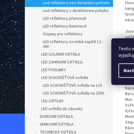
Flood
Led reflektory bez detektoru pohybu
halog
Led reflektory s detektorem pohybu
tech
LED reflektory přenosné
nára
LED reflektory Bateriové
Jsou
Stojany pro reflektory
sníž
LED reflektory na nízké napětí 12 -
a vel
36V
Přísl
Tento 
záru
LED SOLÁRNÍ SVÍTIDLA
vyjadřu
LED ZAHRADNÍ SVÍTIDLA
Tech
LED PODLINKY
Nast
Záru
Mater
LED SCHODIŠŤOVÁ svítidla
Brava
LED SCHODIŠŤOVÁ svítidla na 12V
Napáj
LED SCHODIŠŤOVÁ svítidla na 230V
Barva
Max.
LED SVÍTILNY
Svět
LED svítidla do zásuvky
Vyřaz
Mont
DOMOVNÍ SVÍTIDLA
Stupe
VENKOVNÍ SVÍTIDLA
Rázu
TECHNICKÁ SVÍTIDLA
Provo