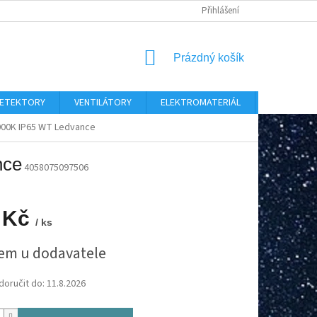
Přihlášení
NÁKUPNÍ
Prázdný košík
KOŠÍK
 DETEKTORY
VENTILÁTORY
ELEKTROMATERIÁL
CHYTRÝ D
00K IP65 WT Ledvance
nce
4058075097506
 Kč
/ ks
em u dodavatele
oručit do:
11.8.2026