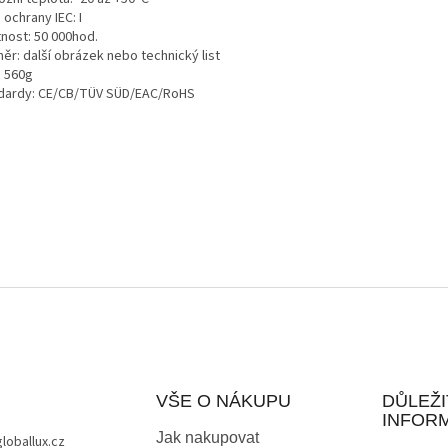
 ochrany IEC: I
tnost: 50 000hod.
ěr: další obrázek nebo technický list
: 560g
dardy: CE/CB/TÜV SÜD/EAC/RoHS
VŠE O NÁKUPU
DŮLEŽI
INFOR
Jak nakupovat
globallux.cz