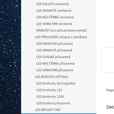
n
LED KULATÁ vestavná
e
LED HRANATÁ vestavná
l
LED NÁSTĚNNÁ vestavná
LED VENKOVNÍ vestavná
RÁMEČKY pro přisazenou montáž
LED PŘISAZENÁ stropní a nástěnná
LED KRUHOVÁ přisazená
LED HRANATÁ přisazená
LED OVÁLNÁ přisazená
LED NÁSTĚNNÁ přisazená
LED VENKOVNÍ přisazená
LED BODOVÁ SVÍTIDLA
LED bodovky do koupelny
LED bodovky 12V
Popi
LED Bodovky 230V
LED bodová přisazená
Det
LED REFLEKTORY