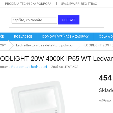
PRODEJ A TECHNICKÁ PODPORA
5% SLEVA PŘI REGISTRACI
HLEDAT
IČE
ROZVADĚČE
DOMOVNÍ VYPÍNAČE A ZÁSUVKY
ČIDLA A
TORY
Led reflektory bez detektoru pohybu
FLOODLIGHT 20W 40
ODLIGHT 20W 4000K IP65 WT Ledva
né
noceno
Podrobnosti hodnocení
Značka:
LEDVANCE
ní
u
454
Měrná
Sklad
cena:
ek.
Můžeme d