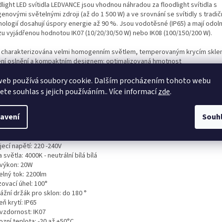
light LED svítidla LEDVANCE jsou vhodnou náhradou za floodlight svítidla s
enovými světelnými zdroji (až do 1 500 W) a ve srovnání se svítidly s tradič
nologií dosahují úspory energie až 90 %. Jsou vodotěsné (IP65) a mají odoln
zu vyjádřenou hodnotou IK07 (10/20/30/50 W) nebo IK08 (100/150/200 W).
 charakterizována velmi homogenním světlem, temperovaným krycím skle
ení oslnění a kompaktním designem: optimalizovaná hmotnost
ikost.
ušenství: kabel o délce 1000 mm. Na floodlight LED svítidla se vztahuje až pě
web používá soubory cookie. Dalším procházením tohoto webu
ka.
jete souhlas s jejich používáním.. Více informací
zde
.
nická specifikace:
avení
Souh
ka: 3roky
iál: hliník, polykarbonát PC a tvrzené sklo
: bílá
ecí napětí: 220 -240V
 světla: 4000K - neutrální bílá bílá
 výkon: 20W
elný tok: 2200lm
ovací úhel: 100°
ážní držák pro sklon: do 180 °
ň krytí: IP65
vzdornost: IK07
zní teplota: -20 až +50°C