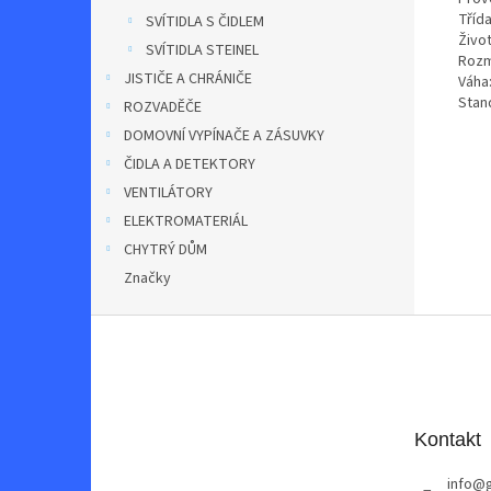
Třída
SVÍTIDLA S ČIDLEM
Živo
SVÍTIDLA STEINEL
Rozm
JISTIČE A CHRÁNIČE
Váha
Stan
ROZVADĚČE
DOMOVNÍ VYPÍNAČE A ZÁSUVKY
ČIDLA A DETEKTORY
VENTILÁTORY
ELEKTROMATERIÁL
CHYTRÝ DŮM
Značky
Z
á
p
a
t
Kontakt
í
info
@