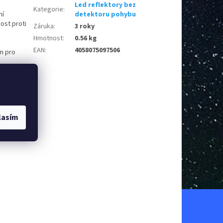
Led reflektory bez
Kategorie
:
ní
detektoru pohybu
ost proti
Záruka
:
3 roky
Hmotnost
:
0.56 kg
EAN
:
4058075097506
m pro
tiletá
lasím