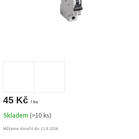
45 Kč
/ ks
Měrná
Skladem
(>10 ks)
cena:
Můžeme doručit do:
11.8.2026