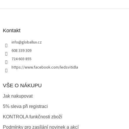
Z
á
p
a
Kontakt
t
info
@
globallux.cz
í
608 339 309
724 603 855
https://www.facebook.com/ledsvitidla
VŠE O NÁKUPU
Jak nakupovat
5% sleva při registraci
KONTROLA funkčnosti zboží
Podmínky pro zasílání novinek a akcí