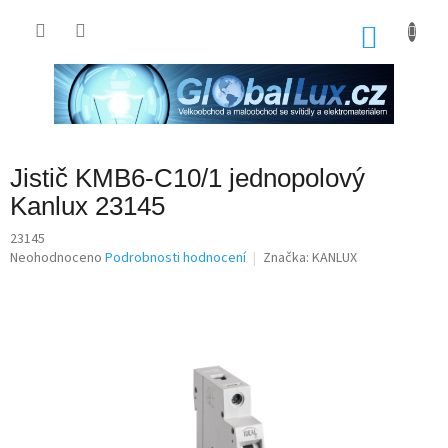
Přejít
na
NÁKU
obsah
KOŠÍK
Jistič KMB6-C10/1 jednopolový
Kanlux 23145
23145
Průměrné
Neohodnoceno
Podrobnosti hodnocení
Značka:
KANLUX
hodnocení
produktu
je
0,0
z
5
hvězdiček.