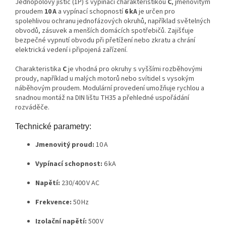
Jednopólový jistič (1P) s vypínací charakteristikou
C
, jmenovitým
proudem
10 A
a vypínací schopností
6 kA
je určen pro
spolehlivou ochranu jednofázových okruhů, například světelných
obvodů, zásuvek a menších domácích spotřebičů. Zajišťuje
bezpečné vypnutí obvodu při přetížení nebo zkratu a chrání
elektrická vedení i připojená zařízení.
Charakteristika
C
je vhodná pro okruhy s vyššími rozběhovými
proudy, například u malých motorů nebo svítidel s vysokým
náběhovým proudem. Modulární provedení umožňuje rychlou a
snadnou montáž na DIN lištu TH35 a přehledné uspořádání
rozváděče.
Technické parametry:
Jmenovitý proud:
10 A
Vypínací schopnost:
6 kA
Napětí:
230/400 V AC
Frekvence:
50 Hz
Izolační napětí:
500 V