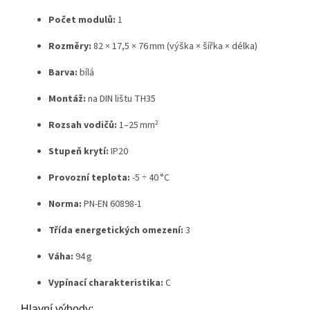
Počet modulů:
1
Rozměry:
82 × 17,5 × 76 mm (výška × šířka × délka)
Barva:
bílá
Montáž:
na DIN lištu TH35
Rozsah vodičů:
1–25 mm²
Stupeň krytí:
IP20
Provozní teplota:
-5 ÷ 40 °C
Norma:
PN-EN 60898-1
Třída energetických omezení:
3
Váha:
94 g
Vypínací charakteristika:
C
Hlavní výhody: