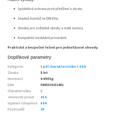
Spolehlivá ochrana proti přetížení a zkratu
Snadná montáž na DIN lištu
Vhodný pro světelné okruhy a malé motory
Kompaktní modulární provedení
Praktické a bezpečné řešení pro jednofázové obvody.
Doplňkové parametry
Kategorie
:
1 pól charakteristika C 6 kA
Záruka
:
5 let
Hmotnost
:
0.094 kg
EAN
:
5905339231451
Charakteristika
:
C
Jmenovitý proud
:
10 A
Vypínací schopnost
:
6 kA
Počet pólů
:
1P