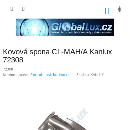
Přejít
na
NÁKU
obsah
KOŠÍK
Kovová spona CL-MAH/A Kanlux
72308
72308
Průměrné
Neohodnoceno
Podrobnosti hodnocení
Značka:
KANLUX
hodnocení
produktu
je
0,0
z
5
hvězdiček.