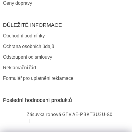
Ceny dopravy
DŮLEŽITÉ INFORMACE
Obchodní podmínky
Ochrana osobních údajů
Odstoupení od smlouvy
Reklamační řád
Formulář pro uplatnění reklamace
Poslední hodnocení produktů
Zásuvka rohová GTV AE-PBKT3U2U-80
|
Hodnocení produktu je 2 z 5 hvězdiček.