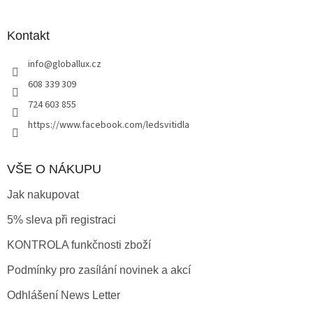
á
p
a
Kontakt
t
info
@
globallux.cz
í
608 339 309
724 603 855
https://www.facebook.com/ledsvitidla
VŠE O NÁKUPU
Jak nakupovat
5% sleva při registraci
KONTROLA funkčnosti zboží
Podmínky pro zasílání novinek a akcí
Odhlášení News Letter