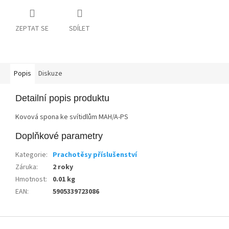
ZEPTAT SE
SDÍLET
Popis
Diskuze
Detailní popis produktu
Kovová spona ke svítidlům MAH/A-PS
Doplňkové parametry
Kategorie
:
Prachotěsy příslušenství
Záruka
:
2 roky
Hmotnost
:
0.01 kg
EAN
:
5905339723086
Z