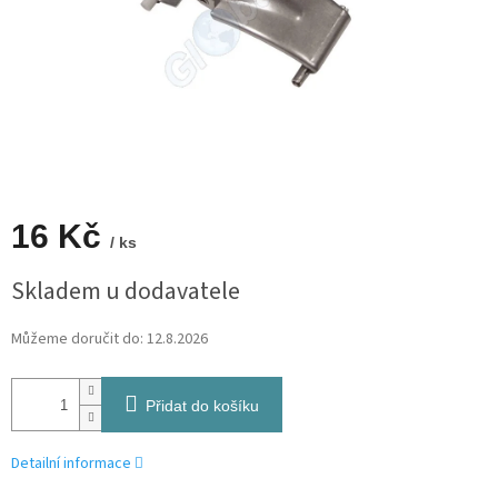
16 Kč
/ ks
Měrná
Skladem u dodavatele
cena:
Můžeme doručit do:
12.8.2026
Přidat do košíku
Detailní informace